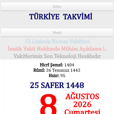
Diller
TÜRKİYE TAKVİMİ
Menü
15 Lisânda Namaz Vakitleri
İmsâk Vakti Hakkında Mühim Açıklama !..
Vakitlerimiz Son Teknoloji Hesâbıdır
Hicrî Şemsî:
1404
Rûmî:
26 Temmuz 1442
Hızır:
95
25 SAFER 1448
8
AĞUSTOS
2026
Cumartesi