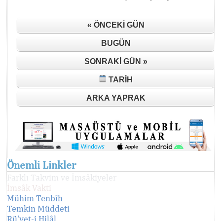
« ÖNCEKI GÜN
BUGÜN
SONRAKI GÜN »
TARIH
ARKA YAPRAK
Önemli Linkler
Farklı Takvim ve İmsâkiyeler
İmsâk Vakti
Mühim Tenbîh
Temkin Müddeti
Rü'yet-i Hilâl