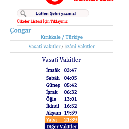
Ülkeler Listesi İçin Tıklayınız
Çongar
Kırıkkale / Türkiye
Vasatî Vakitler
Ezânî Vakitler
/
Vasatî Vakitler
İmsâk
03:47
Sabâh
04:05
Güneş
05:42
İşrak
06:32
Öğle
13:01
İkindi
16:52
Akşam
19:59
Yatsı
21:39
Diğer Vakitler