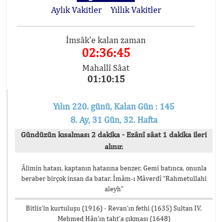
Aylık Vakitler
Yıllık Vakitler
İmsâk'e kalan zaman
02:36:45
Mahallî Sâat
01:10:15
Yılın 220. günü, Kalan Gün : 145
8. Ay, 31 Gün, 32. Hafta
Gündüzün kısalması 2 dakika - Ezânî sâat 1 dakika ileri
alınır.
Âlimin hatası, kaptanın hatasına benzer. Gemi batınca, onunla
beraber birçok insan da batar. İmâm-ı Mâverdî “Rahmetullahi
aleyh”
Bitlis’in kurtuluşu (1916) - Revan’ın fethi (1635) Sultan IV.
Mehmed Hân’ın taht’a çıkması (1648)