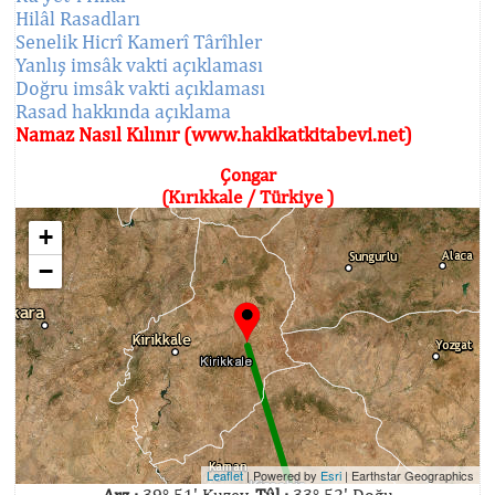
Hilâl Rasadları
Senelik Hicrî Kamerî Târîhler
Yanlış imsâk vakti açıklaması
Doğru imsâk vakti açıklaması
Rasad hakkında açıklama
Namaz Nasıl Kılınır (www.hakikatkitabevi.net)
Çongar
(Kırıkkale / Türkiye )
+
−
Leaflet
| Powered by
Esri
|
Earthstar Geographics
Arz :
39° 51' Kuzey,
Tûl :
33° 52' Doğu