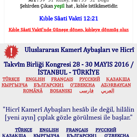
Şehirden Çıkan
yeşil
hat , kıble istikâmetidir.
Kıble Sâati Vakti 12:21
Kıble Sâati Vakti'nde Güneşe dönen, kıbleye dönmüş olur.
Uluslararası Kamerî Aybaşları ve Hicrî
Takvîm Birliği Kongresi 28 - 30 MAYIS 2016 /
İSTANBUL - TÜRKİYE
TÜRKÇE
ENGLISH
FRANÇAIS
РУССКИЙ
ҚАЗАҚША
КЫPГЫЗЧA
БЪЛГАРСКИ1
O’ZBEKCHA
AZӘRBAYCAN
ROMÂNĂ
BOSANSKI
فارسی
العربي
"Hicrî Kamerî Aybaşları hesâb ile değil, hilâlin
[yeni ayın] çıplak gözle görülmesi ile başlar."
TÜRKÇE
ENGLISH
FRANÇAIS
РУССКИЙ
ҚАЗАҚША
КЫPГЫЗЧA
БЪЛГАРСКИ1
O’ZBEKCHA