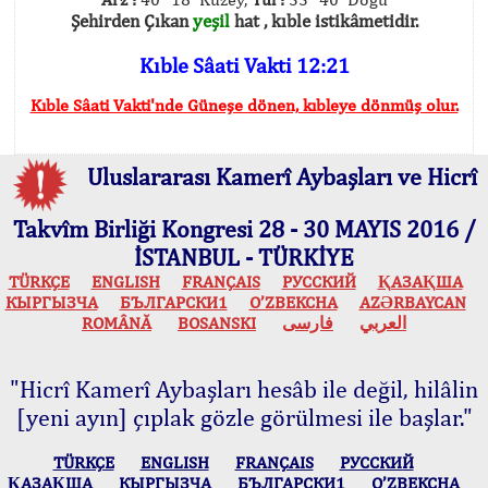
Şehirden Çıkan
yeşil
hat , kıble istikâmetidir.
Kıble Sâati Vakti 12:21
Kıble Sâati Vakti'nde Güneşe dönen, kıbleye dönmüş olur.
Uluslararası Kamerî Aybaşları ve Hicrî
Takvîm Birliği Kongresi 28 - 30 MAYIS 2016 /
İSTANBUL - TÜRKİYE
TÜRKÇE
ENGLISH
FRANÇAIS
РУССКИЙ
ҚАЗАҚША
КЫPГЫЗЧA
БЪЛГАРСКИ1
O’ZBEKCHA
AZӘRBAYCAN
ROMÂNĂ
BOSANSKI
فارسی
العربي
"Hicrî Kamerî Aybaşları hesâb ile değil, hilâlin
[yeni ayın] çıplak gözle görülmesi ile başlar."
TÜRKÇE
ENGLISH
FRANÇAIS
РУССКИЙ
ҚАЗАҚША
КЫPГЫЗЧA
БЪЛГАРСКИ1
O’ZBEKCHA