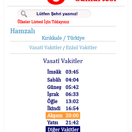
Ülkeler Listesi İçin Tıklayınız
Hamzalı
Kırıkkale / Türkiye
Vasatî Vakitler
Ezânî Vakitler
/
Vasatî Vakitler
İmsâk
03:45
Sabâh
04:04
Güneş
05:42
İşrak
06:33
Öğle
13:02
İkindi
16:54
Akşam
20:00
Yatsı
21:42
Diğer Vakitler