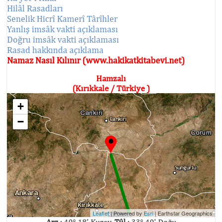
Hilâl Rasadları
Senelik Hicrî Kamerî Târîhler
Yanlış imsâk vakti açıklaması
Doğru imsâk vakti açıklaması
Rasad hakkında açıklama
Namaz Nasıl Kılınır (www.hakikatkitabevi.net)
Hamzalı
(Kırıkkale / Türkiye )
+
−
Leaflet
| Powered by
Esri
|
Earthstar Geographics
Arz :
40° 18' Kuzey,
Tûl :
33° 40' Doğu