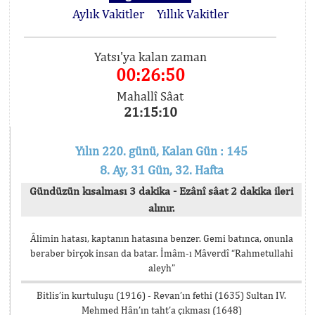
Aylık Vakitler
Yıllık Vakitler
Yatsı'ya kalan zaman
00:26:49
Mahallî Sâat
21:15:11
Yılın 220. günü, Kalan Gün : 145
8. Ay, 31 Gün, 32. Hafta
Gündüzün kısalması 3 dakika - Ezânî sâat 2 dakika ileri
alınır.
Âlimin hatası, kaptanın hatasına benzer. Gemi batınca, onunla
beraber birçok insan da batar. İmâm-ı Mâverdî “Rahmetullahi
aleyh”
Bitlis’in kurtuluşu (1916) - Revan’ın fethi (1635) Sultan IV.
Mehmed Hân’ın taht’a çıkması (1648)