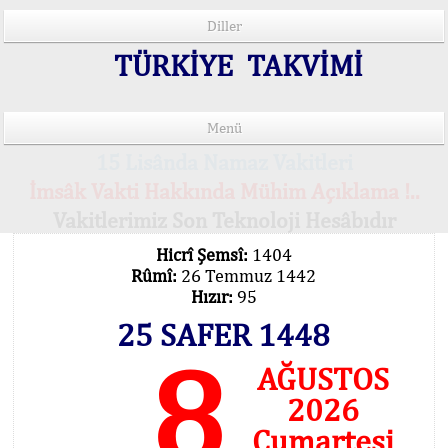
Diller
TÜRKİYE TAKVİMİ
Menü
15 Lisânda Namaz Vakitleri
İmsâk Vakti Hakkında Mühim Açıklama !..
Vakitlerimiz Son Teknoloji Hesâbıdır
Hicrî Şemsî:
1404
Rûmî:
26 Temmuz 1442
Hızır:
95
25 SAFER 1448
8
AĞUSTOS
2026
Cumartesi