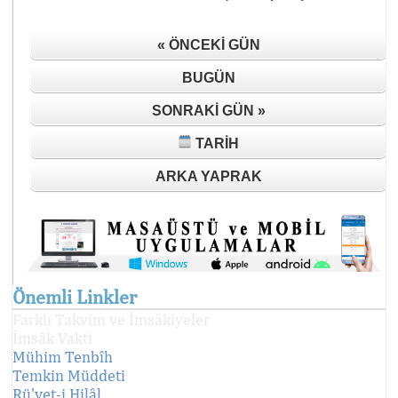
« ÖNCEKI GÜN
BUGÜN
SONRAKI GÜN »
TARIH
ARKA YAPRAK
Önemli Linkler
Farklı Takvim ve İmsâkiyeler
İmsâk Vakti
Mühim Tenbîh
Temkin Müddeti
Rü'yet-i Hilâl