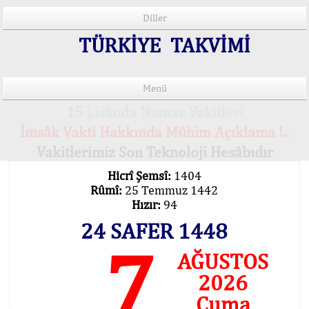
Diller
TÜRKİYE TAKVİMİ
Menü
15 Lisânda Namaz Vakitleri
İmsâk Vakti Hakkında Mühim Açıklama !..
Vakitlerimiz Son Teknoloji Hesâbıdır
Hicrî Şemsî:
1404
Rûmî:
25 Temmuz 1442
Hızır:
94
24 SAFER 1448
7
AĞUSTOS
2026
Cuma