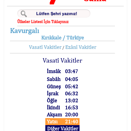
Ülkeler Listesi İçin Tıklayınız
Kavurgalı
Kırıkkale / Türkiye
Vasatî Vakitler
Ezânî Vakitler
/
Vasatî Vakitler
İmsâk
03:47
Sabâh
04:05
Güneş
05:42
İşrak
06:32
Öğle
13:02
İkindi
16:53
Akşam
20:00
Yatsı
21:40
Diğer Vakitler