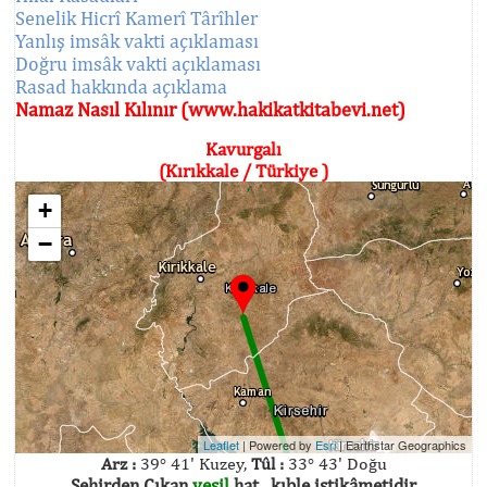
Senelik Hicrî Kamerî Târîhler
Yanlış imsâk vakti açıklaması
Doğru imsâk vakti açıklaması
Rasad hakkında açıklama
Namaz Nasıl Kılınır (www.hakikatkitabevi.net)
Kavurgalı
(Kırıkkale / Türkiye )
+
−
Leaflet
| Powered by
Esri
|
Earthstar Geographics
Arz :
39° 41' Kuzey,
Tûl :
33° 43' Doğu
Şehirden Çıkan
yeşil
hat , kıble istikâmetidir.