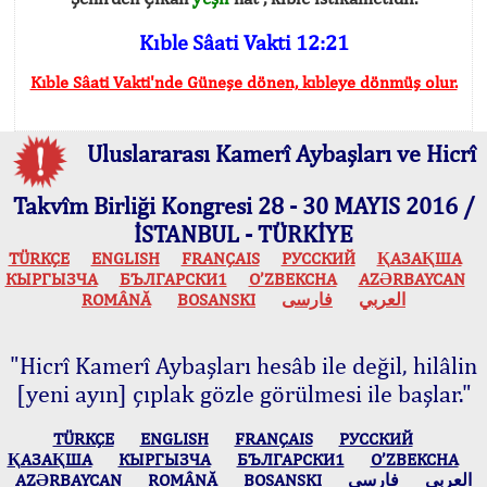
Kıble Sâati Vakti 12:21
Kıble Sâati Vakti'nde Güneşe dönen, kıbleye dönmüş olur.
Uluslararası Kamerî Aybaşları ve Hicrî
Takvîm Birliği Kongresi 28 - 30 MAYIS 2016 /
İSTANBUL - TÜRKİYE
TÜRKÇE
ENGLISH
FRANÇAIS
РУССКИЙ
ҚАЗАҚША
КЫPГЫЗЧA
БЪЛГАРСКИ1
O’ZBEKCHA
AZӘRBAYCAN
ROMÂNĂ
BOSANSKI
فارسی
العربي
"Hicrî Kamerî Aybaşları hesâb ile değil, hilâlin
[yeni ayın] çıplak gözle görülmesi ile başlar."
TÜRKÇE
ENGLISH
FRANÇAIS
РУССКИЙ
ҚАЗАҚША
КЫPГЫЗЧA
БЪЛГАРСКИ1
O’ZBEKCHA
AZӘRBAYCAN
ROMÂNĂ
BOSANSKI
فارسی
العربي