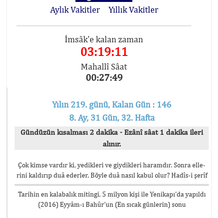
Aylık Vakitler
Yıllık Vakitler
İmsâk'e kalan zaman
03:19:11
Mahallî Sâat
00:27:49
Yılın 219. günü, Kalan Gün : 146
8. Ay, 31 Gün, 32. Hafta
Gündüzün kısalması 2 dakika - Ezânî sâat 1 dakika ileri
alınır.
Çok kimse vardır ki, yedikleri ve giydikleri haramdır. Sonra elle-
rini kaldırıp duâ ederler. Böyle duâ nasıl kabul olur? Hadîs-i şerîf
Tarihin en kalabalık mitingi, 5 milyon kişi ile Yenikapı’da yapıldı
(2016) Eyyâm-ı Bahûr’un (En sıcak günlerin) sonu