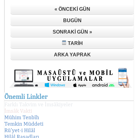
« ÖNCEKI GÜN
BUGÜN
SONRAKI GÜN »
TARIH
ARKA YAPRAK
Önemli Linkler
Farklı Takvim ve İmsâkiyeler
İmsâk Vakti
Mühim Tenbîh
Temkin Müddeti
Rü'yet-i Hilâl
Hilâl Rasadları