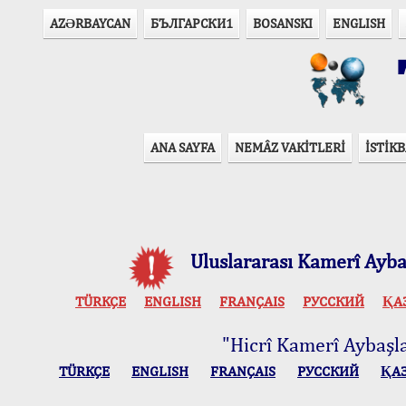
AZӘRBAYCAN
БЪЛГАРСКИ1
BOSANSKI
ENGLISH
T
ANA SAYFA
NEMÂZ VAKİTLERİ
İSTİKB
Uluslararası Kamerî Aybaş
TÜRKÇE
ENGLISH
FRANÇAIS
РУССКИЙ
ҚА
"Hicrî Kamerî Aybaşlar
TÜRKÇE
ENGLISH
FRANÇAIS
РУССКИЙ
ҚА