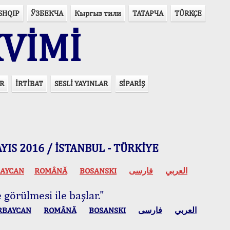
SHQIP
ЎЗБЕКЧА
Кыргыз тили
ТАТАРЧА
TÜRKÇE
VİMİ
R
İRTİBAT
SESLİ YAYINLAR
SİPARİŞ
 MAYIS 2016 / İSTANBUL - TÜRKİYE
AYCAN
ROMÂNĂ
BOSANSKI
فارسی
العربي
 görülmesi ile başlar."
RBAYCAN
ROMÂNĂ
BOSANSKI
فارسی
العربي