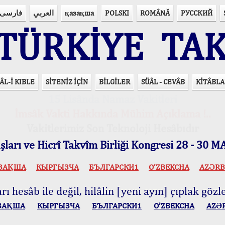
فارسی
العربي
қазақша
POLSKI
ROMÂNĂ
РУССКИЙ
ÜRKİYE TAK
ÂL-İ KIBLE
SİTENİZ İÇİN
BİLGİLER
SÜÂL - CEVÂB
KİTÂBLA
15 Lisânda Namaz Vakitleri
İmsâk Vakti Hakkında Mühim Açıklama !..
Vakitlerimiz Son Teknoloji Hesâbıdır
ları ve Hicrî Takvîm Birliği Kongresi 28 - 30
ЗАҚША
КЫPГЫЗЧA
БЪЛГАРСКИ1
O’ZBEKCHA
AZӘRB
ı hesâb ile değil, hilâlin [yeni ayın] çıplak gözle
ЗАҚША
КЫPГЫЗЧA
БЪЛГАРСКИ1
O’ZBEKCHA
AZӘ