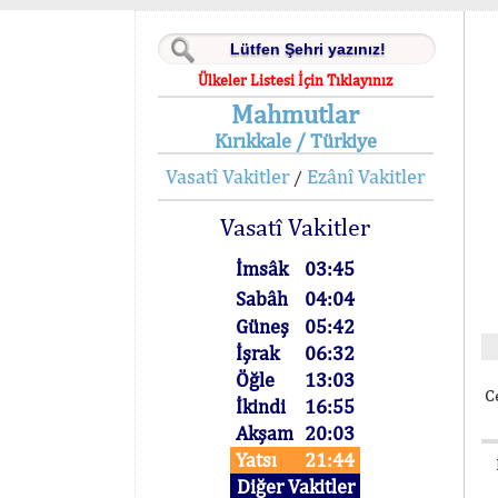
Ülkeler Listesi İçin Tıklayınız
Mahmutlar
Kırıkkale / Türkiye
Vasatî Vakitler
Ezânî Vakitler
/
Vasatî Vakitler
İmsâk
03:45
Sabâh
04:04
Güneş
05:42
İşrak
06:32
Öğle
13:03
C
İkindi
16:55
Akşam
20:03
Yatsı
21:44
Diğer Vakitler