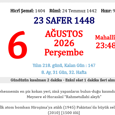
Hicrî Şemsî:
1404
Rûmî:
24 Temmuz 1442
Hızır:
23 SAFER 1448
6
AĞUSTOS
Mahallî
2026
23:4
Perşembe
Yılın 218. günü, Kalan Gün : 147
8. Ay, 31 Gün, 32. Hafta
Gündüzün kısalması 2 dakika - Ezânî sâat 1 dakika ileri alını
ehennemin en pis kokan yeri, zinâ yapanların bulun-duğu kısımdır
Meysere el-Horasânî “Rahmetullahi aleyh”
İlk atom bombası Hiroşima’ya atıldı (1945) Pakistan’da büyük sel
(2010) [1500 ölü]