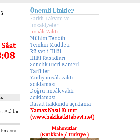
Önemli Linkler
93
Farklı Takvim ve
İmsâkiyeler
İmsâk Vakti
Mühim Tenbîh
 Sâat
Temkin Müddeti
Rü'yet-i Hilâl
8:08
Hilâl Rasadları
Senelik Hicrî Kamerî
Târîhler
Yanlış imsâk vakti
açıklaması
Doğru imsâk vakti
açıklaması
r.
Rasad hakkında açıklama
Namaz Nasıl Kılınır
! Atâ bin
(www.hakikatkitabevi.net)
Mahmutlar
 baskını
(Kırıkkale / Türkiye )