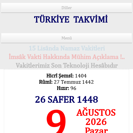
Diller
TÜRKİYE TAKVİMİ
Menü
15 Lisânda Namaz Vakitleri
İmsâk Vakti Hakkında Mühim Açıklama !..
Vakitlerimiz Son Teknoloji Hesâbıdır
Hicrî Şemsî:
1404
Rûmî:
27 Temmuz 1442
Hızır:
96
26 SAFER 1448
9
AĞUSTOS
2026
Pazar