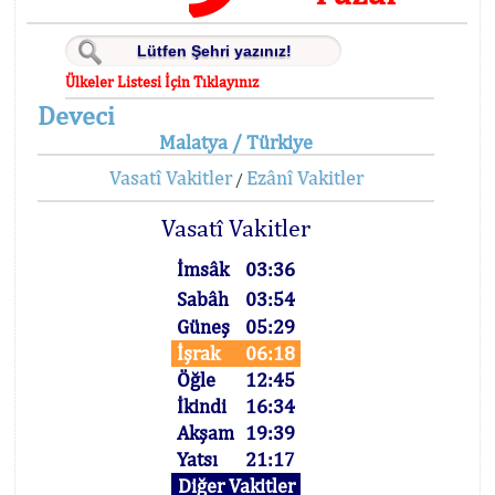
Ülkeler Listesi İçin Tıklayınız
Deveci
Malatya / Türkiye
Vasatî Vakitler
Ezânî Vakitler
/
Vasatî Vakitler
İmsâk
03:36
Sabâh
03:54
Güneş
05:29
İşrak
06:18
Öğle
12:45
İkindi
16:34
Akşam
19:39
Yatsı
21:17
Diğer Vakitler