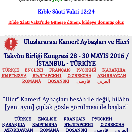
Kıble Sâati Vakti 12:24
Kıble Sâati Vakti'nde Güneşe dönen, kıbleye dönmüş olur.
Uluslararası Kamerî Aybaşları ve Hicrî
Takvîm Birliği Kongresi 28 - 30 MAYIS 2016 /
İSTANBUL - TÜRKİYE
TÜRKÇE
ENGLISH
FRANÇAIS
РУССКИЙ
ҚАЗАҚША
КЫPГЫЗЧA
БЪЛГАРСКИ1
O’ZBEKCHA
AZӘRBAYCAN
ROMÂNĂ
BOSANSKI
فارسی
العربي
"Hicrî Kamerî Aybaşları hesâb ile değil, hilâlin
[yeni ayın] çıplak gözle görülmesi ile başlar."
TÜRKÇE
ENGLISH
FRANÇAIS
РУССКИЙ
ҚАЗАҚША
КЫPГЫЗЧA
БЪЛГАРСКИ1
O’ZBEKCHA
AZӘRBAYCAN
ROMÂNĂ
BOSANSKI
فارسی
العربي