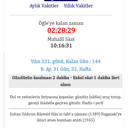
Aylık Vakitler
Yıllık Vakitler
Öğle'ye kalan zaman
02:28:29
Mahallî Sâat
10:16:31
Yılın 221. günü, Kalan Gün : 144
8. Ay, 31 Gün, 32. Hafta
Gündüzün kısalması 2 dakika - Ezânî sâat 1 dakika ileri
alınır.
Dul ve yetimlerin ihtiyacına koşanlar, gündüz (nâfile) oruç tutup,
geceyi ibâdetle geçiren gibidir. Hadîs-i şerîf
Sultan Yıldırım Bâyezid Hân’ın taht’a çıkması (1389) Nagazaki’ye
ikinci atom bombası atıldı (1945)