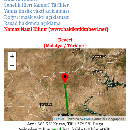
Senelik Hicrî Kamerî Târîhler
Yanlış imsâk vakti açıklaması
Doğru imsâk vakti açıklaması
Rasad hakkında açıklama
Namaz Nasıl Kılınır (www.hakikatkitabevi.net)
Deveci
(Malatya / Türkiye )
+
−
Leaflet
| Powered by
Esri
|
Earthstar Geographics
Arz :
38° 53' Kuzey,
Tûl :
37° 58' Doğu
Şehirden Çıkan
yeşil
hat , kıble istikâmetidir.