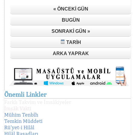
« ÖNCEKI GÜN
BUGÜN
SONRAKI GÜN »
TARIH
ARKA YAPRAK
Önemli Linkler
Farklı Takvim ve İmsâkiyeler
İmsâk Vakti
Mühim Tenbîh
Temkin Müddeti
Rü'yet-i Hilâl
Hilâl Rasadları