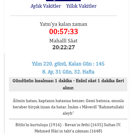
Aylık Vakitler
Yıllık Vakitler
Yatsı'ya kalan zaman
00:57:32
Mahallî Sâat
20:22:28
Yılın 220. günü, Kalan Gün : 145
8. Ay, 31 Gün, 32. Hafta
Gündüzün kısalması 1 dakika - Ezânî sâat 1 dakika ileri
alınır.
Âlimin hatası, kaptanın hatasına benzer. Gemi batınca, onunla
beraber birçok insan da batar. İmâm-ı Mâverdî “Rahmetullahi
aleyh”
Bitlis’in kurtuluşu (1916) - Revan’ın fethi (1635) Sultan IV.
Mehmed Hân’ın taht’a çıkması (1648)