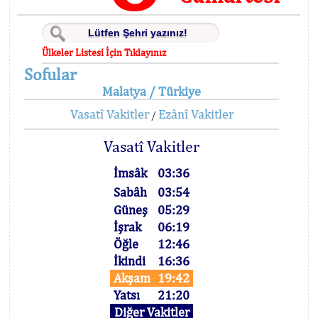
Ülkeler Listesi İçin Tıklayınız
Sofular
Malatya / Türkiye
Vasatî Vakitler
Ezânî Vakitler
/
Vasatî Vakitler
İmsâk
03:36
Sabâh
03:54
Güneş
05:29
İşrak
06:19
Öğle
12:46
İkindi
16:36
Akşam
19:42
Yatsı
21:20
Diğer Vakitler