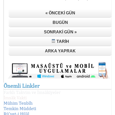
« ÖNCEKI GÜN
BUGÜN
SONRAKI GÜN »
TARIH
ARKA YAPRAK
Önemli Linkler
Farklı Takvim ve İmsâkiyeler
İmsâk Vakti
Mühim Tenbîh
Temkin Müddeti
Rü'yet-i Hilâl