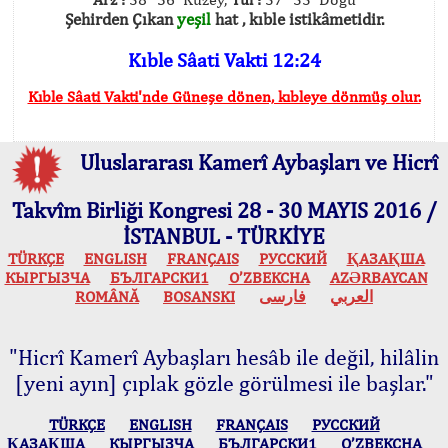
Şehirden Çıkan
yeşil
hat , kıble istikâmetidir.
Kıble Sâati Vakti 12:24
Kıble Sâati Vakti'nde Güneşe dönen, kıbleye dönmüş olur.
Uluslararası Kamerî Aybaşları ve Hicrî
Takvîm Birliği Kongresi 28 - 30 MAYIS 2016 /
İSTANBUL - TÜRKİYE
TÜRKÇE
ENGLISH
FRANÇAIS
РУССКИЙ
ҚАЗАҚША
КЫPГЫЗЧA
БЪЛГАРСКИ1
O’ZBEKCHA
AZӘRBAYCAN
ROMÂNĂ
BOSANSKI
فارسی
العربي
"Hicrî Kamerî Aybaşları hesâb ile değil, hilâlin
[yeni ayın] çıplak gözle görülmesi ile başlar."
TÜRKÇE
ENGLISH
FRANÇAIS
РУССКИЙ
ҚАЗАҚША
КЫPГЫЗЧA
БЪЛГАРСКИ1
O’ZBEKCHA