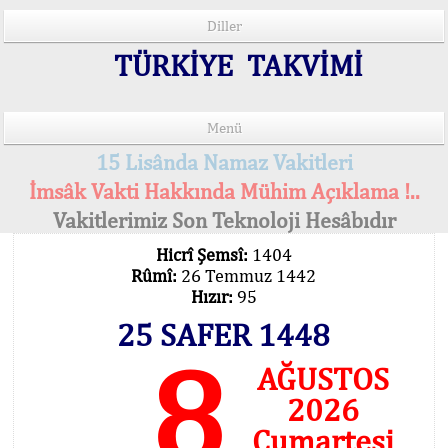
Diller
TÜRKİYE TAKVİMİ
Menü
15 Lisânda Namaz Vakitleri
İmsâk Vakti Hakkında Mühim Açıklama !..
Vakitlerimiz Son Teknoloji Hesâbıdır
Hicrî Şemsî:
1404
Rûmî:
26 Temmuz 1442
Hızır:
95
25 SAFER 1448
8
AĞUSTOS
2026
Cumartesi