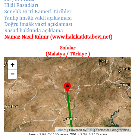
Hilâl Rasadları
Senelik Hicrî Kamerî Târîhler
Yanlış imsâk vakti açıklaması
Doğru imsâk vakti açıklaması
Rasad hakkında açıklama
Namaz Nasıl Kılınır (www.hakikatkitabevi.net)
Sofular
(Malatya / Türkiye )
+
−
Leaflet
| Powered by
Esri
|
Earthstar Geographics
Arz :
38° 56' Kuzey,
Tûl :
37° 33' Doğu