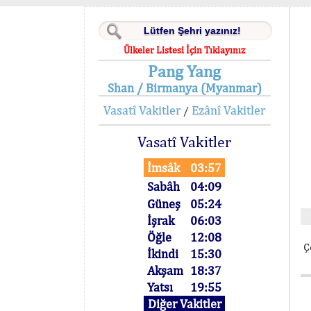
Ülkeler Listesi İçin Tıklayınız
Pang Yang
Shan / Birmanya (Myanmar)
Vasatî Vakitler
Ezânî Vakitler
/
Vasatî Vakitler
İmsâk
03:57
Sabâh
04:09
Güneş
05:24
İşrak
06:03
Öğle
12:08
Ç
İkindi
15:30
Akşam
18:37
Yatsı
19:55
Diğer Vakitler