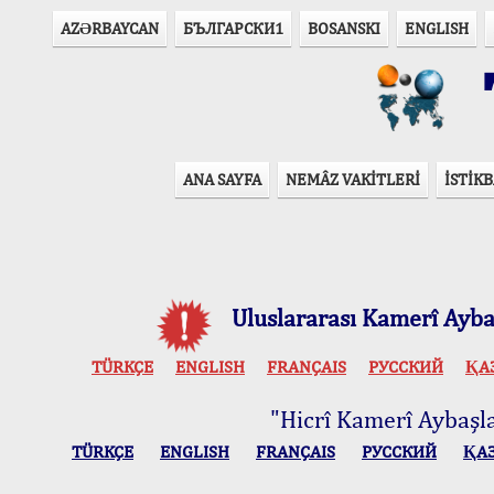
AZӘRBAYCAN
БЪЛГАРСКИ1
BOSANSKI
ENGLISH
T
ANA SAYFA
NEMÂZ VAKİTLERİ
İSTİKB
Uluslararası Kamerî Aybaş
TÜRKÇE
ENGLISH
FRANÇAIS
РУССКИЙ
ҚА
"Hicrî Kamerî Aybaşlar
TÜRKÇE
ENGLISH
FRANÇAIS
РУССКИЙ
ҚА