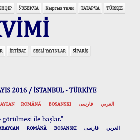
SHQIP
ЎЗБЕКЧА
Кыргыз тили
ТАТАРЧА
TÜRKÇE
VİMİ
R
İRTİBAT
SESLİ YAYINLAR
SİPARİŞ
 MAYIS 2016 / İSTANBUL - TÜRKİYE
AYCAN
ROMÂNĂ
BOSANSKI
فارسی
العربي
 görülmesi ile başlar."
RBAYCAN
ROMÂNĂ
BOSANSKI
فارسی
العربي