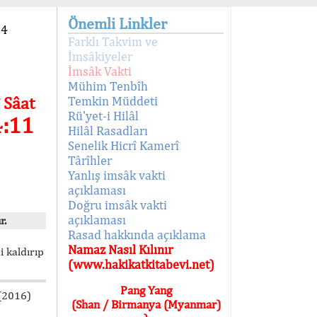
Önemli Linkler
94
Farklı Takvim ve
İmsâkiyeler
İmsâk Vakti
Mühim Tenbîh
 Sâat
Temkin Müddeti
Rü'yet-i Hilâl
4:11
Hilâl Rasadları
Senelik Hicrî Kamerî
Târîhler
Yanlış imsâk vakti
açıklaması
Doğru imsâk vakti
açıklaması
r.
Rasad hakkında açıklama
Namaz Nasıl Kılınır
i kaldırıp
(www.hakikatkitabevi.net)
Pang Yang
 (2016)
(Shan / Birmanya (Myanmar)