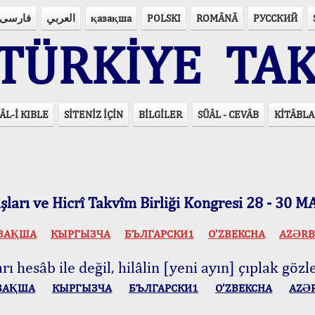
فارسی
العربي
қазақша
POLSKI
ROMÂNĂ
РУССКИЙ
ÜRKİYE TAK
ÂL-İ KIBLE
SİTENİZ İÇİN
BİLGİLER
SÜÂL - CEVÂB
KİTÂBLA
15 Lisânda Namaz Vakitleri
İmsâk Vakti Hakkında Mühim Açıklama !..
Vakitlerimiz Son Teknoloji Hesâbıdır
ları ve Hicrî Takvîm Birliği Kongresi 28 - 30
ЗАҚША
КЫPГЫЗЧA
БЪЛГАРСКИ1
O’ZBEKCHA
AZӘRB
ı hesâb ile değil, hilâlin [yeni ayın] çıplak gözle
ЗАҚША
КЫPГЫЗЧA
БЪЛГАРСКИ1
O’ZBEKCHA
AZӘ