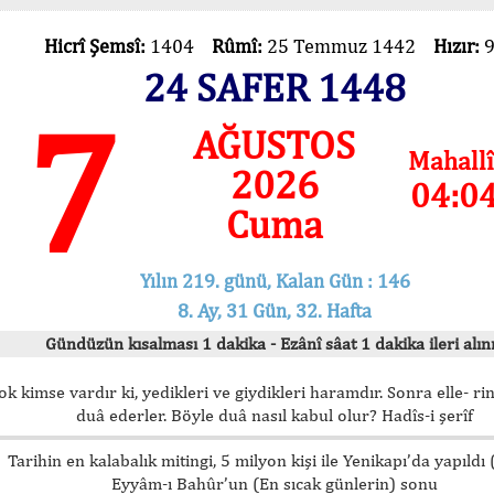
Hicrî Şemsî:
1404
Rûmî:
25 Temmuz 1442
Hızır:
24 SAFER 1448
7
AĞUSTOS
Mahallî
2026
04:0
Cuma
Yılın 219. günü, Kalan Gün : 146
8. Ay, 31 Gün, 32. Hafta
Gündüzün kısalması 1 dakika - Ezânî sâat 1 dakika ileri alını
ok kimse vardır ki, yedikleri ve giydikleri haramdır. Sonra elle- rin
duâ ederler. Böyle duâ nasıl kabul olur? Hadîs-i şerîf
Tarihin en kalabalık mitingi, 5 milyon kişi ile Yenikapı’da yapıldı
Eyyâm-ı Bahûr’un (En sıcak günlerin) sonu