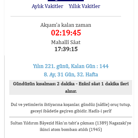
Aylık Vakitler
Yıllık Vakitler
Akşam'a kalan zaman
02:19:45
Mahallî Sâat
17:39:15
Yılın 221. günü, Kalan Gün : 144
8. Ay, 31 Gün, 32. Hafta
Gündüzün kısalması 2 dakika - Ezânî sâat 1 dakika ileri
alınır.
Dul ve yetimlerin ihtiyacına koşanlar, gündüz (nâfile) oruç tutup,
geceyi ibâdetle geçiren gibidir. Hadîs-i şerîf
Sultan Yıldırım Bâyezid Hân’ın taht’a çıkması (1389) Nagazaki’ye
ikinci atom bombası atıldı (1945)