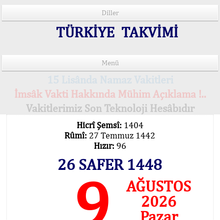
Diller
TÜRKİYE TAKVİMİ
Menü
15 Lisânda Namaz Vakitleri
İmsâk Vakti Hakkında Mühim Açıklama !..
Vakitlerimiz Son Teknoloji Hesâbıdır
Hicrî Şemsî:
1404
Rûmî:
27 Temmuz 1442
Hızır:
96
26 SAFER 1448
9
AĞUSTOS
2026
Pazar