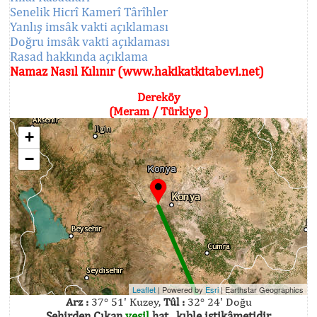
Senelik Hicrî Kamerî Târîhler
Yanlış imsâk vakti açıklaması
Doğru imsâk vakti açıklaması
Rasad hakkında açıklama
Namaz Nasıl Kılınır (www.hakikatkitabevi.net)
Dereköy
(Meram / Türkiye )
+
−
Leaflet
| Powered by
Esri
|
Earthstar Geographics
Arz :
37° 51' Kuzey,
Tûl :
32° 24' Doğu
Şehirden Çıkan
yeşil
hat , kıble istikâmetidir.