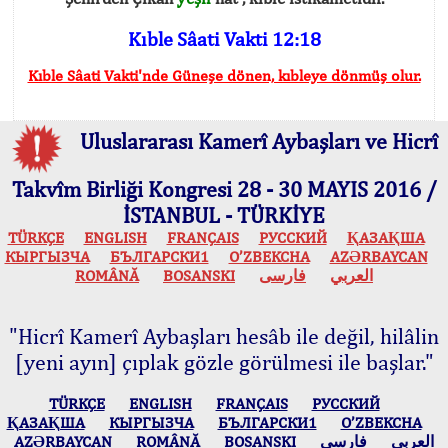
Kıble Sâati Vakti 12:18
Kıble Sâati Vakti'nde Güneşe dönen, kıbleye dönmüş olur.
Uluslararası Kamerî Aybaşları ve Hicrî
Takvîm Birliği Kongresi 28 - 30 MAYIS 2016 /
İSTANBUL - TÜRKİYE
TÜRKÇE
ENGLISH
FRANÇAIS
РУССКИЙ
ҚАЗАҚША
КЫPГЫЗЧA
БЪЛГАРСКИ1
O’ZBEKCHA
AZӘRBAYCAN
ROMÂNĂ
BOSANSKI
فارسی
العربي
"Hicrî Kamerî Aybaşları hesâb ile değil, hilâlin
[yeni ayın] çıplak gözle görülmesi ile başlar."
TÜRKÇE
ENGLISH
FRANÇAIS
РУССКИЙ
ҚАЗАҚША
КЫPГЫЗЧA
БЪЛГАРСКИ1
O’ZBEKCHA
AZӘRBAYCAN
ROMÂNĂ
BOSANSKI
فارسی
العربي