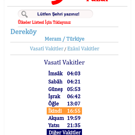
Ülkeler Listesi İçin Tıklayınız
Dereköy
Meram / Türkiye
Vasatî Vakitler
Ezânî Vakitler
/
Vasatî Vakitler
İmsâk
04:03
Sabâh
04:21
Güneş
05:53
İşrak
06:42
Öğle
13:07
İkindi
16:55
Akşam
19:59
Yatsı
21:35
Diğer Vakitler