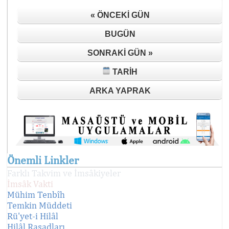
« ÖNCEKI GÜN
BUGÜN
SONRAKI GÜN »
TARIH
ARKA YAPRAK
Önemli Linkler
Farklı Takvim ve İmsâkiyeler
İmsâk Vakti
Mühim Tenbîh
Temkin Müddeti
Rü'yet-i Hilâl
Hilâl Rasadları