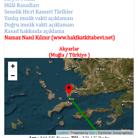
Hilâl Rasadları
Senelik Hicrî Kamerî Târîhler
Yanlış imsâk vakti açıklaması
Doğru imsâk vakti açıklaması
Rasad hakkında açıklama
Namaz Nasıl Kılınır (www.hakikatkitabevi.net)
Akyarlar
(Muğla / Türkiye )
+
−
Leaflet
| Powered by
Esri
|
Earthstar Geographics
Arz :
36° 58' Kuzey,
Tûl :
27° 17' Doğu