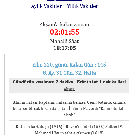
Aylık Vakitler
Yıllık Vakitler
Akşam'a kalan zaman
02:01:54
Mahallî Sâat
18:17:06
Yılın 220. günü, Kalan Gün : 145
8. Ay, 31 Gün, 32. Hafta
Gündüzün kısalması 2 dakika - Ezânî sâat 1 dakika ileri
alınır.
Âlimin hatası, kaptanın hatasına benzer. Gemi batınca, onunla
beraber birçok insan da batar. İmâm-ı Mâverdî “Rahmetullahi
aleyh”
Bitlis’in kurtuluşu (1916) - Revan’ın fethi (1635) Sultan IV.
Mehmed Hân’ın taht’a çıkması (1648)