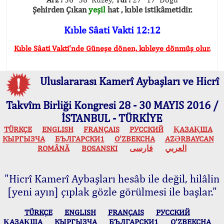
Şehirden Çıkan
yeşil
hat , kıble istikâmetidir.
Kıble Sâati Vakti 12:12
Kıble Sâati Vakti'nde Güneşe dönen, kıbleye dönmüş olur.
Uluslararası Kamerî Aybaşları ve Hicrî
Takvîm Birliği Kongresi 28 - 30 MAYIS 2016 /
İSTANBUL - TÜRKİYE
TÜRKÇE
ENGLISH
FRANÇAIS
РУССКИЙ
ҚАЗАҚША
КЫPГЫЗЧA
БЪЛГАРСКИ1
O’ZBEKCHA
AZӘRBAYCAN
ROMÂNĂ
BOSANSKI
فارسی
العربي
"Hicrî Kamerî Aybaşları hesâb ile değil, hilâlin
[yeni ayın] çıplak gözle görülmesi ile başlar."
TÜRKÇE
ENGLISH
FRANÇAIS
РУССКИЙ
ҚАЗАҚША
КЫPГЫЗЧA
БЪЛГАРСКИ1
O’ZBEKCHA