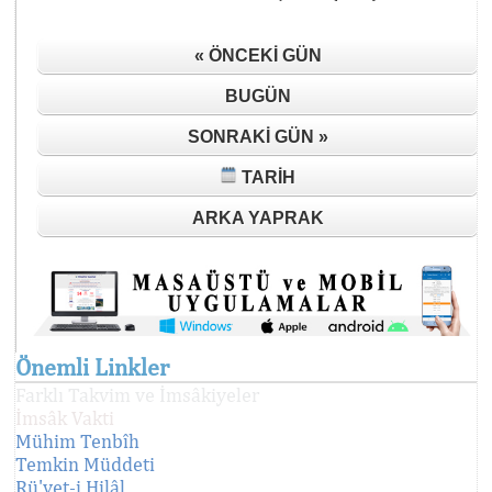
« ÖNCEKI GÜN
BUGÜN
SONRAKI GÜN »
TARIH
ARKA YAPRAK
Önemli Linkler
Farklı Takvim ve İmsâkiyeler
İmsâk Vakti
Mühim Tenbîh
Temkin Müddeti
Rü'yet-i Hilâl