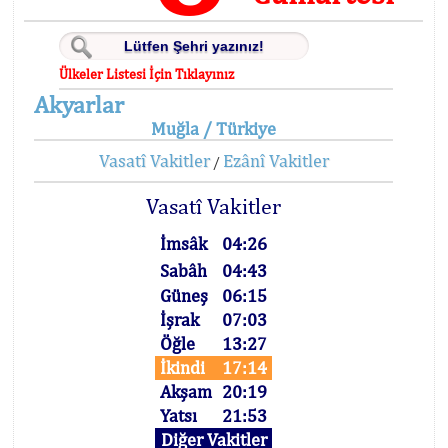
Ülkeler Listesi İçin Tıklayınız
Akyarlar
Muğla / Türkiye
Vasatî Vakitler
Ezânî Vakitler
/
Vasatî Vakitler
İmsâk
04:26
Sabâh
04:43
Güneş
06:15
İşrak
07:03
Öğle
13:27
İkindi
17:14
Akşam
20:19
Yatsı
21:53
Diğer Vakitler