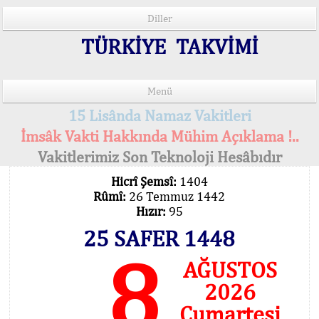
Diller
TÜRKİYE TAKVİMİ
Menü
15 Lisânda Namaz Vakitleri
İmsâk Vakti Hakkında Mühim Açıklama !..
Vakitlerimiz Son Teknoloji Hesâbıdır
Hicrî Şemsî:
1404
Rûmî:
26 Temmuz 1442
Hızır:
95
25 SAFER 1448
8
AĞUSTOS
2026
Cumartesi