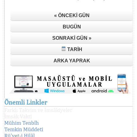
« ÖNCEKI GÜN
BUGÜN
SONRAKI GÜN »
TARIH
ARKA YAPRAK
Önemli Linkler
Farklı Takvim ve İmsâkiyeler
İmsâk Vakti
Mühim Tenbîh
Temkin Müddeti
Rü'yet-i Hilâl