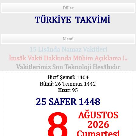
Diller
TÜRKİYE TAKVİMİ
Menü
15 Lisânda Namaz Vakitleri
İmsâk Vakti Hakkında Mühim Açıklama !..
Vakitlerimiz Son Teknoloji Hesâbıdır
Hicrî Şemsî:
1404
Rûmî:
26 Temmuz 1442
Hızır:
95
25 SAFER 1448
8
AĞUSTOS
2026
Cumartesi