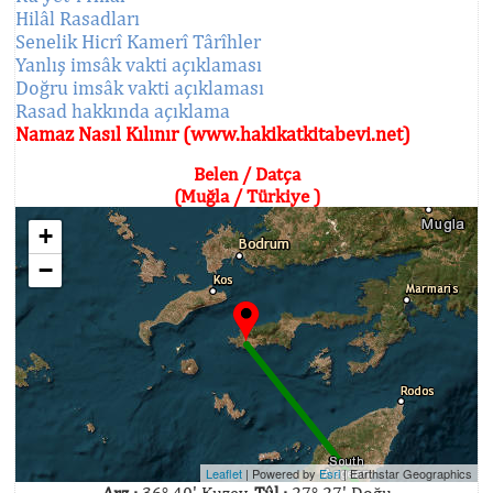
Hilâl Rasadları
Senelik Hicrî Kamerî Târîhler
Yanlış imsâk vakti açıklaması
Doğru imsâk vakti açıklaması
Rasad hakkında açıklama
Namaz Nasıl Kılınır (www.hakikatkitabevi.net)
Belen / Datça
(Muğla / Türkiye )
+
−
Leaflet
| Powered by
Esri
|
Earthstar Geographics
Arz :
36° 40' Kuzey,
Tûl :
27° 27' Doğu