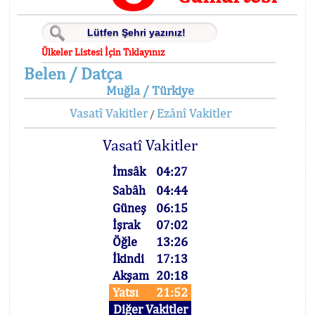
Ülkeler Listesi İçin Tıklayınız
Belen / Datça
Muğla / Türkiye
Vasatî Vakitler
Ezânî Vakitler
/
Vasatî Vakitler
İmsâk
04:27
Sabâh
04:44
Güneş
06:15
İşrak
07:02
Öğle
13:26
İkindi
17:13
Akşam
20:18
Yatsı
21:52
Diğer Vakitler