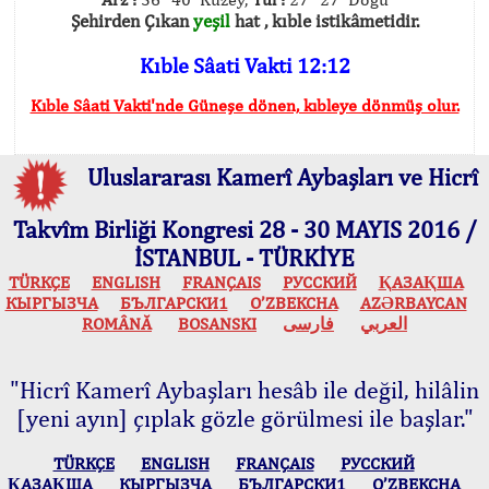
Şehirden Çıkan
yeşil
hat , kıble istikâmetidir.
Kıble Sâati Vakti 12:12
Kıble Sâati Vakti'nde Güneşe dönen, kıbleye dönmüş olur.
Uluslararası Kamerî Aybaşları ve Hicrî
Takvîm Birliği Kongresi 28 - 30 MAYIS 2016 /
İSTANBUL - TÜRKİYE
TÜRKÇE
ENGLISH
FRANÇAIS
РУССКИЙ
ҚАЗАҚША
КЫPГЫЗЧA
БЪЛГАРСКИ1
O’ZBEKCHA
AZӘRBAYCAN
ROMÂNĂ
BOSANSKI
فارسی
العربي
"Hicrî Kamerî Aybaşları hesâb ile değil, hilâlin
[yeni ayın] çıplak gözle görülmesi ile başlar."
TÜRKÇE
ENGLISH
FRANÇAIS
РУССКИЙ
ҚАЗАҚША
КЫPГЫЗЧA
БЪЛГАРСКИ1
O’ZBEKCHA