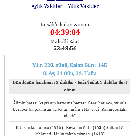
Aylık Vakitler
Yıllık Vakitler
İmsâk'e kalan zaman
04:39:03
Mahallî Sâat
23:48:57
Yılın 220. günü, Kalan Gün : 145
8. Ay, 31 Gün, 32. Hafta
Gündüzün kısalması 2 dakika - Ezânî sâat 1 dakika ileri
alınır.
Âlimin hatası, kaptanın hatasına benzer. Gemi batınca, onunla
beraber birçok insan da batar. İmâm-ı Mâverdî “Rahmetullahi
aleyh”
Bitlis’in kurtuluşu (1916) - Revan’ın fethi (1635) Sultan IV.
Mehmed Hân’ın taht’a çıkması (1648)