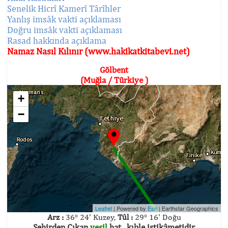
Senelik Hicrî Kamerî Târîhler
Yanlış imsâk vakti açıklaması
Doğru imsâk vakti açıklaması
Rasad hakkında açıklama
Namaz Nasıl Kılınır (www.hakikatkitabevi.net)
Gölbent
(Muğla / Türkiye )
+
−
Leaflet
| Powered by
Esri
|
Earthstar Geographics
Arz :
36° 24' Kuzey,
Tûl :
29° 16' Doğu
Şehirden Çıkan
yeşil
hat , kıble istikâmetidir.