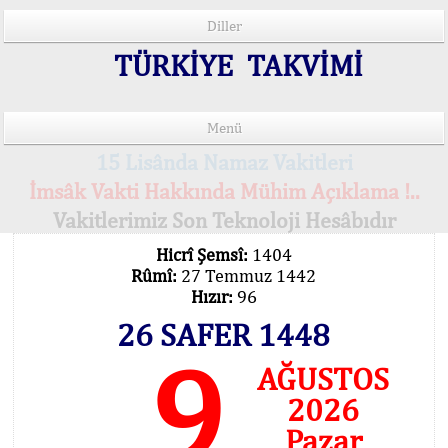
Diller
TÜRKİYE TAKVİMİ
Menü
15 Lisânda Namaz Vakitleri
İmsâk Vakti Hakkında Mühim Açıklama !..
Vakitlerimiz Son Teknoloji Hesâbıdır
Hicrî Şemsî:
1404
Rûmî:
27 Temmuz 1442
Hızır:
96
26 SAFER 1448
9
AĞUSTOS
2026
Pazar