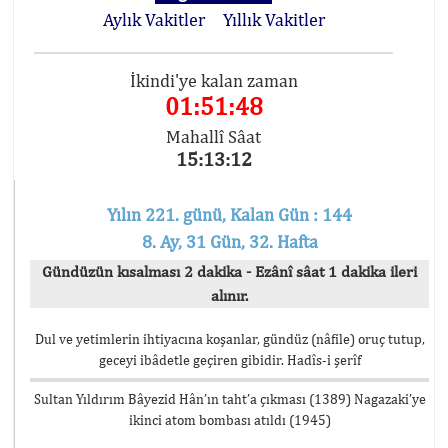
Aylık Vakitler
Yıllık Vakitler
İkindi'ye kalan zaman
01:51:48
Mahallî Sâat
15:13:12
Yılın 221. günü, Kalan Gün : 144
8. Ay, 31 Gün, 32. Hafta
Gündüzün kısalması 2 dakika - Ezânî sâat 1 dakika ileri
alınır.
Dul ve yetimlerin ihtiyacına koşanlar, gündüz (nâfile) oruç tutup,
geceyi ibâdetle geçiren gibidir. Hadîs-i şerîf
Sultan Yıldırım Bâyezid Hân’ın taht’a çıkması (1389) Nagazaki’ye
ikinci atom bombası atıldı (1945)