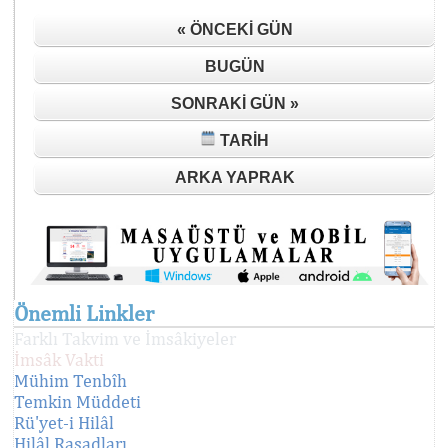
« ÖNCEKI GÜN
BUGÜN
SONRAKI GÜN »
TARIH
ARKA YAPRAK
Önemli Linkler
Farklı Takvim ve İmsâkiyeler
İmsâk Vakti
Mühim Tenbîh
Temkin Müddeti
Rü'yet-i Hilâl
Hilâl Rasadları