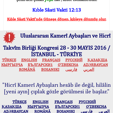
Kıble Sâati Vakti 12:13
Kıble Sâati Vakti'nde Güneşe dönen, kıbleye dönmüş olur.
Uluslararası Kamerî Aybaşları ve Hicrî
Takvîm Birliği Kongresi 28 - 30 MAYIS 2016 /
İSTANBUL - TÜRKİYE
TÜRKÇE
ENGLISH
FRANÇAIS
РУССКИЙ
ҚАЗАҚША
КЫPГЫЗЧA
БЪЛГАРСКИ1
O’ZBEKCHA
AZӘRBAYCAN
ROMÂNĂ
BOSANSKI
فارسی
العربي
"Hicrî Kamerî Aybaşları hesâb ile değil, hilâlin
[yeni ayın] çıplak gözle görülmesi ile başlar."
TÜRKÇE
ENGLISH
FRANÇAIS
РУССКИЙ
ҚАЗАҚША
КЫPГЫЗЧA
БЪЛГАРСКИ1
O’ZBEKCHA
AZӘRBAYCAN
ROMÂNĂ
BOSANSKI
فارسی
العربي