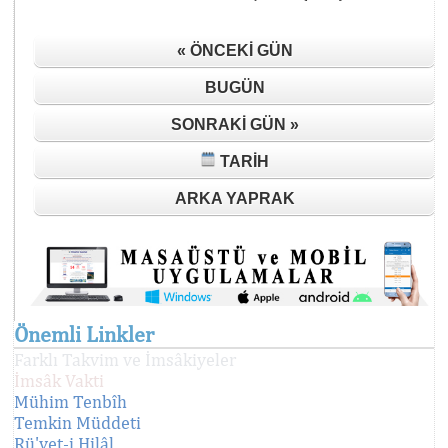
« ÖNCEKI GÜN
BUGÜN
SONRAKI GÜN »
TARIH
ARKA YAPRAK
Önemli Linkler
Farklı Takvim ve İmsâkiyeler
İmsâk Vakti
Mühim Tenbîh
Temkin Müddeti
Rü'yet-i Hilâl