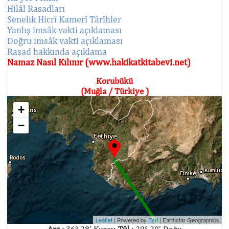
Hilâl Rasadları
Senelik Hicrî Kamerî Târîhler
Yanlış imsâk vakti açıklaması
Doğru imsâk vakti açıklaması
Rasad hakkında açıklama
Namaz Nasıl Kılınır (www.hakikatkitabevi.net)
Korubükü
(Muğla / Türkiye )
+
−
Leaflet
| Powered by
Esri
|
Earthstar Geographics
Arz :
36° 28' Kuzey,
Tûl :
29° 20' Doğu