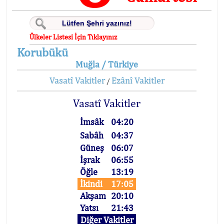
Ülkeler Listesi İçin Tıklayınız
Korubükü
Muğla / Türkiye
Vasatî Vakitler
Ezânî Vakitler
/
Vasatî Vakitler
İmsâk
04:20
Sabâh
04:37
Güneş
06:07
İşrak
06:55
Öğle
13:19
İkindi
17:05
Akşam
20:10
Yatsı
21:43
Diğer Vakitler