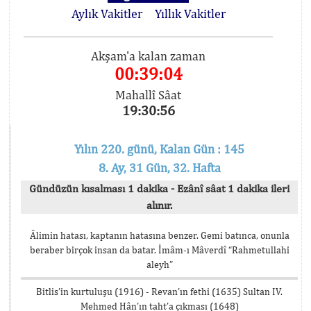
Aylık Vakitler
Yıllık Vakitler
Akşam'a kalan zaman
00:39:04
Mahallî Sâat
19:30:56
Yılın 220. günü, Kalan Gün : 145
8. Ay, 31 Gün, 32. Hafta
Gündüzün kısalması 1 dakika - Ezânî sâat 1 dakika ileri
alınır.
Âlimin hatası, kaptanın hatasına benzer. Gemi batınca, onunla
beraber birçok insan da batar. İmâm-ı Mâverdî “Rahmetullahi
aleyh”
Bitlis’in kurtuluşu (1916) - Revan’ın fethi (1635) Sultan IV.
Mehmed Hân’ın taht’a çıkması (1648)