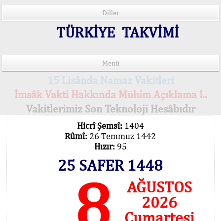
Diller
TÜRKİYE TAKVİMİ
Menü
15 Lisânda Namaz Vakitleri
İmsâk Vakti Hakkında Mühim Açıklama !..
Vakitlerimiz Son Teknoloji Hesâbıdır
Hicrî Şemsî:
1404
Rûmî:
26 Temmuz 1442
Hızır:
95
25 SAFER 1448
8
AĞUSTOS
2026
Cumartesi