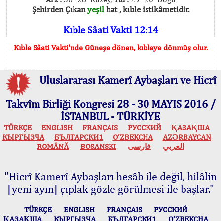
Şehirden Çıkan
yeşil
hat , kıble istikâmetidir.
Kıble Sâati Vakti 12:14
Kıble Sâati Vakti'nde Güneşe dönen, kıbleye dönmüş olur.
Uluslararası Kamerî Aybaşları ve Hicrî
Takvîm Birliği Kongresi 28 - 30 MAYIS 2016 /
İSTANBUL - TÜRKİYE
TÜRKÇE
ENGLISH
FRANÇAIS
РУССКИЙ
ҚАЗАҚША
КЫPГЫЗЧA
БЪЛГАРСКИ1
O’ZBEKCHA
AZӘRBAYCAN
ROMÂNĂ
BOSANSKI
فارسی
العربي
"Hicrî Kamerî Aybaşları hesâb ile değil, hilâlin
[yeni ayın] çıplak gözle görülmesi ile başlar."
TÜRKÇE
ENGLISH
FRANÇAIS
РУССКИЙ
ҚАЗАҚША
КЫPГЫЗЧA
БЪЛГАРСКИ1
O’ZBEKCHA