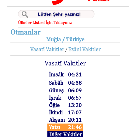
Ülkeler Listesi İçin Tıklayınız
Otmanlar
Muğla / Türkiye
Vasatî Vakitler
Ezânî Vakitler
/
Vasatî Vakitler
İmsâk
04:21
Sabâh
04:38
Güneş
06:09
İşrak
06:57
Öğle
13:20
İkindi
17:07
Akşam
20:11
Yatsı
21:46
Diğer Vakitler