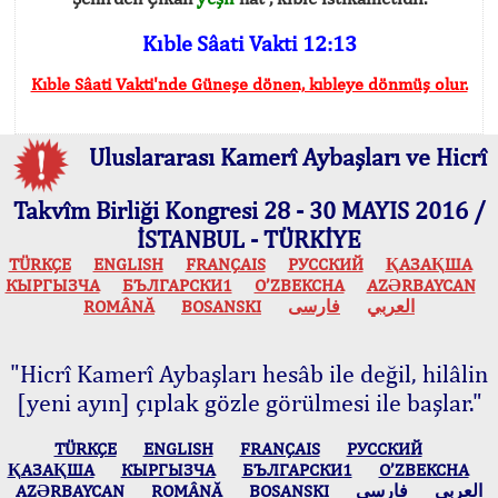
Kıble Sâati Vakti 12:13
Kıble Sâati Vakti'nde Güneşe dönen, kıbleye dönmüş olur.
Uluslararası Kamerî Aybaşları ve Hicrî
Takvîm Birliği Kongresi 28 - 30 MAYIS 2016 /
İSTANBUL - TÜRKİYE
TÜRKÇE
ENGLISH
FRANÇAIS
РУССКИЙ
ҚАЗАҚША
КЫPГЫЗЧA
БЪЛГАРСКИ1
O’ZBEKCHA
AZӘRBAYCAN
ROMÂNĂ
BOSANSKI
فارسی
العربي
"Hicrî Kamerî Aybaşları hesâb ile değil, hilâlin
[yeni ayın] çıplak gözle görülmesi ile başlar."
TÜRKÇE
ENGLISH
FRANÇAIS
РУССКИЙ
ҚАЗАҚША
КЫPГЫЗЧA
БЪЛГАРСКИ1
O’ZBEKCHA
AZӘRBAYCAN
ROMÂNĂ
BOSANSKI
فارسی
العربي