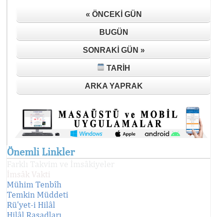
« ÖNCEKI GÜN
BUGÜN
SONRAKI GÜN »
TARIH
ARKA YAPRAK
Önemli Linkler
Farklı Takvim ve İmsâkiyeler
İmsâk Vakti
Mühim Tenbîh
Temkin Müddeti
Rü'yet-i Hilâl
Hilâl Rasadları