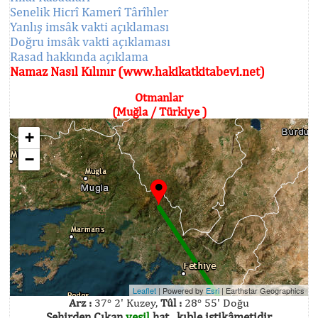
Senelik Hicrî Kamerî Târîhler
Yanlış imsâk vakti açıklaması
Doğru imsâk vakti açıklaması
Rasad hakkında açıklama
Namaz Nasıl Kılınır (www.hakikatkitabevi.net)
Otmanlar
(Muğla / Türkiye )
+
−
Leaflet
| Powered by
Esri
|
Earthstar Geographics
Arz :
37° 2' Kuzey,
Tûl :
28° 55' Doğu
Şehirden Çıkan
yeşil
hat , kıble istikâmetidir.