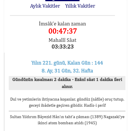
Aylık Vakitler
Yıllık Vakitler
İmsâk'e kalan zaman
00:47:37
Mahallî Sâat
03:33:23
Yılın 221. günü, Kalan Gün : 144
8. Ay, 31 Gün, 32. Hafta
Gündüzün kısalması 2 dakika - Ezânî sâat 1 dakika ileri
alınır.
Dul ve yetimlerin ihtiyacına koşanlar, gündüz (nâfile) oruç tutup,
geceyi ibâdetle geçiren gibidir. Hadîs-i şerîf
Sultan Yıldırım Bâyezid Hân’ın taht’a çıkması (1389) Nagazaki’ye
ikinci atom bombası atıldı (1945)