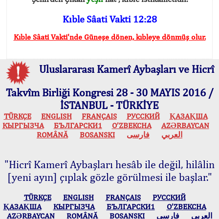
Kıble Sâati Vakti 12:28
Kıble Sâati Vakti'nde Güneşe dönen, kıbleye dönmüş olur.
Uluslararası Kamerî Aybaşları ve Hicrî
Takvîm Birliği Kongresi 28 - 30 MAYIS 2016 /
İSTANBUL - TÜRKİYE
TÜRKÇE
ENGLISH
FRANÇAIS
РУССКИЙ
ҚАЗАҚША
КЫPГЫЗЧA
БЪЛГАРСКИ1
O’ZBEKCHA
AZӘRBAYCAN
ROMÂNĂ
BOSANSKI
فارسی
العربي
"Hicrî Kamerî Aybaşları hesâb ile değil, hilâlin
[yeni ayın] çıplak gözle görülmesi ile başlar."
TÜRKÇE
ENGLISH
FRANÇAIS
РУССКИЙ
ҚАЗАҚША
КЫPГЫЗЧA
БЪЛГАРСКИ1
O’ZBEKCHA
AZӘRBAYCAN
ROMÂNĂ
BOSANSKI
فارسی
العربي