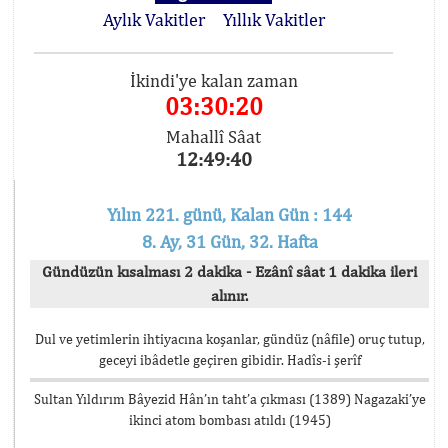
Aylık Vakitler
Yıllık Vakitler
İkindi'ye kalan zaman
03:30:19
Mahallî Sâat
12:49:41
Yılın 221. günü, Kalan Gün : 144
8. Ay, 31 Gün, 32. Hafta
Gündüzün kısalması 2 dakika - Ezânî sâat 1 dakika ileri
alınır.
Dul ve yetimlerin ihtiyacına koşanlar, gündüz (nâfile) oruç tutup,
geceyi ibâdetle geçiren gibidir. Hadîs-i şerîf
Sultan Yıldırım Bâyezid Hân’ın taht’a çıkması (1389) Nagazaki’ye
ikinci atom bombası atıldı (1945)