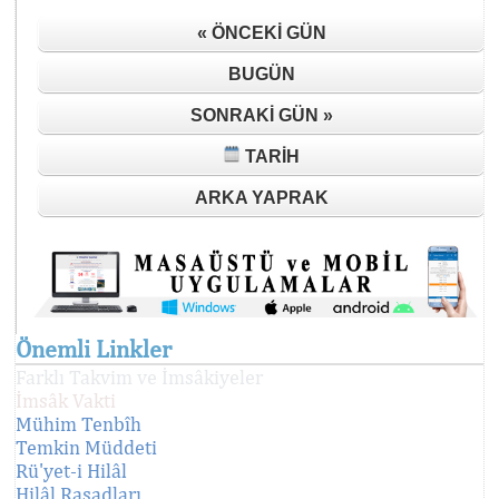
« ÖNCEKI GÜN
BUGÜN
SONRAKI GÜN »
TARIH
ARKA YAPRAK
Önemli Linkler
Farklı Takvim ve İmsâkiyeler
İmsâk Vakti
Mühim Tenbîh
Temkin Müddeti
Rü'yet-i Hilâl
Hilâl Rasadları