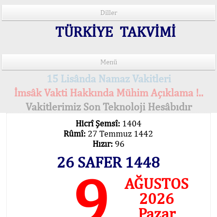
Diller
TÜRKİYE TAKVİMİ
Menü
15 Lisânda Namaz Vakitleri
İmsâk Vakti Hakkında Mühim Açıklama !..
Vakitlerimiz Son Teknoloji Hesâbıdır
Hicrî Şemsî:
1404
Rûmî:
27 Temmuz 1442
Hızır:
96
26 SAFER 1448
9
AĞUSTOS
2026
Pazar