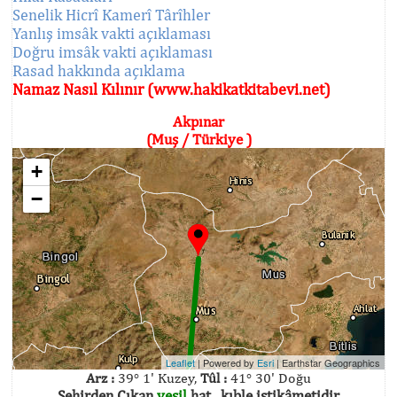
Senelik Hicrî Kamerî Târîhler
Yanlış imsâk vakti açıklaması
Doğru imsâk vakti açıklaması
Rasad hakkında açıklama
Namaz Nasıl Kılınır (www.hakikatkitabevi.net)
Akpınar
(Muş / Türkiye )
+
−
Leaflet
| Powered by
Esri
|
Earthstar Geographics
Arz :
39° 1' Kuzey,
Tûl :
41° 30' Doğu
Şehirden Çıkan
yeşil
hat , kıble istikâmetidir.