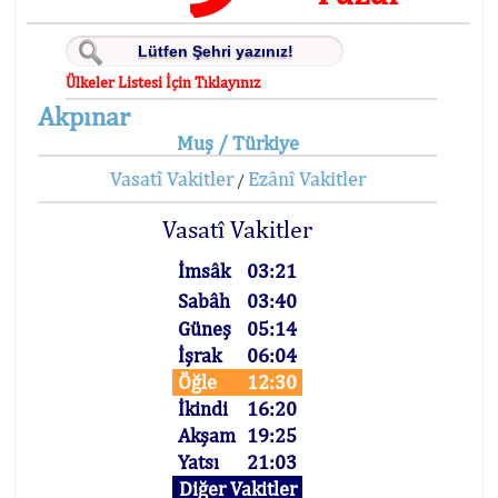
Ülkeler Listesi İçin Tıklayınız
Akpınar
Muş / Türkiye
Vasatî Vakitler
Ezânî Vakitler
/
Vasatî Vakitler
İmsâk
03:21
Sabâh
03:40
Güneş
05:14
İşrak
06:04
Öğle
12:30
İkindi
16:20
Akşam
19:25
Yatsı
21:03
Diğer Vakitler