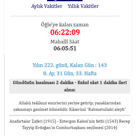
Aylık Vakitler
Yıllık Vakitler
Öğle'ye kalan zaman
06:22:09
Mahallî Sâat
06:05:51
Yılın 222. günü, Kalan Gün : 143
8. Ay, 31 Gün, 33. Hafta
Gündüzün kısalması 2 dakika - Ezânî sâat 1 dakika ileri
alınır.
Allahü teâlânın emirlerini yerine getirip, yasaklarından
sakınmayı ganîmet bilmelidir. Kâzerûnî “Rahmetullahi aleyh”
Anafartalar Zaferi (1915) - Estergon Kalesi’nin fethi (1543) Recep
Tayyip Erdoğan’ın Cumhurbaşkanı seçilmesi (2014)