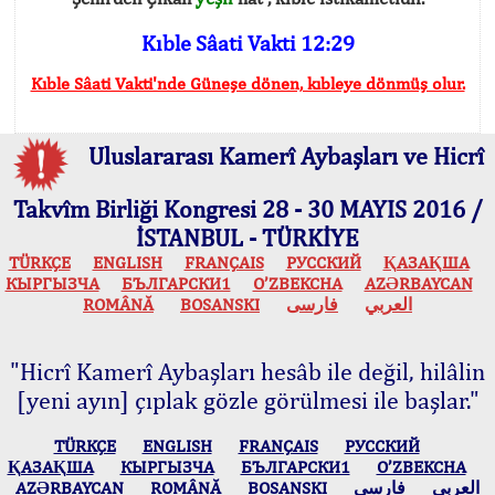
Kıble Sâati Vakti 12:29
Kıble Sâati Vakti'nde Güneşe dönen, kıbleye dönmüş olur.
Uluslararası Kamerî Aybaşları ve Hicrî
Takvîm Birliği Kongresi 28 - 30 MAYIS 2016 /
İSTANBUL - TÜRKİYE
TÜRKÇE
ENGLISH
FRANÇAIS
РУССКИЙ
ҚАЗАҚША
КЫPГЫЗЧA
БЪЛГАРСКИ1
O’ZBEKCHA
AZӘRBAYCAN
ROMÂNĂ
BOSANSKI
فارسی
العربي
"Hicrî Kamerî Aybaşları hesâb ile değil, hilâlin
[yeni ayın] çıplak gözle görülmesi ile başlar."
TÜRKÇE
ENGLISH
FRANÇAIS
РУССКИЙ
ҚАЗАҚША
КЫPГЫЗЧA
БЪЛГАРСКИ1
O’ZBEKCHA
AZӘRBAYCAN
ROMÂNĂ
BOSANSKI
فارسی
العربي