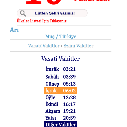
Ülkeler Listesi İçin Tıklayınız
Arı
Muş / Türkiye
Vasatî Vakitler
Ezânî Vakitler
/
Vasatî Vakitler
İmsâk
03:21
Sabâh
03:39
Güneş
05:13
İşrak
06:02
Öğle
12:28
İkindi
16:17
Akşam
19:21
Yatsı
20:59
Diğer Vakitler