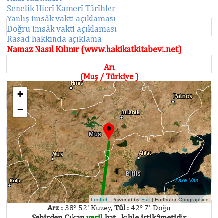
Senelik Hicrî Kamerî Târîhler
Yanlış imsâk vakti açıklaması
Doğru imsâk vakti açıklaması
Rasad hakkında açıklama
Namaz Nasıl Kılınır (www.hakikatkitabevi.net)
Arı
(Muş / Türkiye )
+
−
Leaflet
| Powered by
Esri
|
Earthstar Geographics
Arz :
38° 52' Kuzey,
Tûl :
42° 7' Doğu
Şehirden Çıkan
yeşil
hat , kıble istikâmetidir.