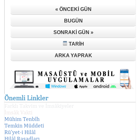
« ÖNCEKI GÜN
BUGÜN
SONRAKI GÜN »
TARIH
ARKA YAPRAK
Önemli Linkler
Farklı Takvim ve İmsâkiyeler
İmsâk Vakti
Mühim Tenbîh
Temkin Müddeti
Rü'yet-i Hilâl
Hilâl Rasadları