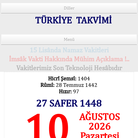
Diller
TÜRKİYE TAKVİMİ
Menü
15 Lisânda Namaz Vakitleri
İmsâk Vakti Hakkında Mühim Açıklama !..
Vakitlerimiz Son Teknoloji Hesâbıdır
Hicrî Şemsî:
1404
Rûmî:
28 Temmuz 1442
Hızır:
97
27 SAFER 1448
10
AĞUSTOS
2026
Pazartesi