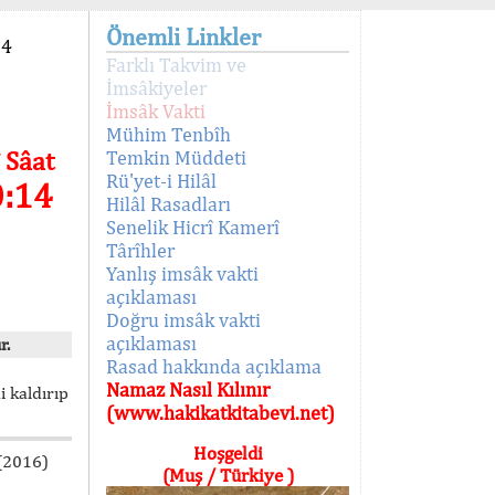
Önemli Linkler
94
Farklı Takvim ve
İmsâkiyeler
İmsâk Vakti
Mühim Tenbîh
 Sâat
Temkin Müddeti
Rü'yet-i Hilâl
0:14
Hilâl Rasadları
Senelik Hicrî Kamerî
Târîhler
Yanlış imsâk vakti
açıklaması
Doğru imsâk vakti
açıklaması
r.
Rasad hakkında açıklama
Namaz Nasıl Kılınır
i kaldırıp
(www.hakikatkitabevi.net)
Hoşgeldi
 (2016)
(Muş / Türkiye )