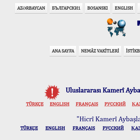
AZӘRBAYCAN
БЪЛГАРСКИ1
BOSANSKI
ENGLISH
T
ANA SAYFA
NEMÂZ VAKİTLERİ
İSTİKB
Uluslararası Kamerî Aybaş
TÜRKÇE
ENGLISH
FRANÇAIS
РУССКИЙ
ҚА
"Hicrî Kamerî Aybaşlar
TÜRKÇE
ENGLISH
FRANÇAIS
РУССКИЙ
ҚА