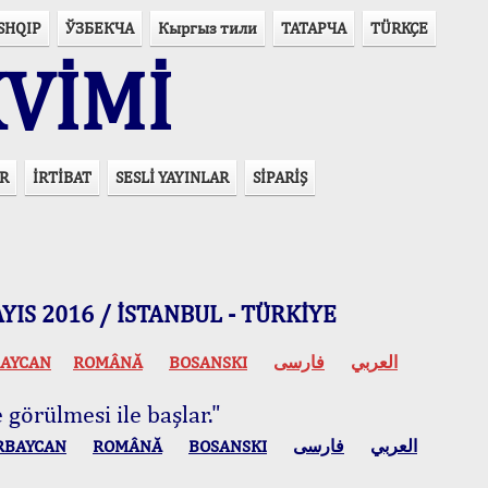
SHQIP
ЎЗБЕКЧА
Кыргыз тили
ТАТАРЧА
TÜRKÇE
VİMİ
R
İRTİBAT
SESLİ YAYINLAR
SİPARİŞ
 MAYIS 2016 / İSTANBUL - TÜRKİYE
AYCAN
ROMÂNĂ
BOSANSKI
فارسی
العربي
 görülmesi ile başlar."
RBAYCAN
ROMÂNĂ
BOSANSKI
فارسی
العربي