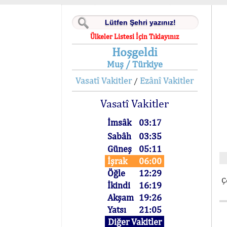
Ülkeler Listesi İçin Tıklayınız
Hoşgeldi
Muş / Türkiye
Vasatî Vakitler
Ezânî Vakitler
/
Vasatî Vakitler
İmsâk
03:17
Sabâh
03:35
Güneş
05:11
İşrak
06:00
Öğle
12:29
Ç
İkindi
16:19
Akşam
19:26
Yatsı
21:05
Diğer Vakitler