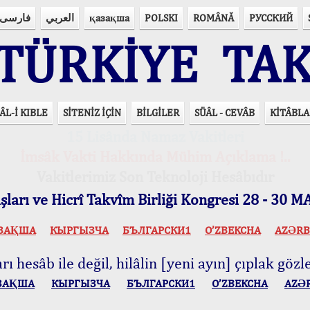
فارسی
العربي
қазақша
POLSKI
ROMÂNĂ
РУССКИЙ
ÜRKİYE TAK
ÂL-İ KIBLE
SİTENİZ İÇİN
BİLGİLER
SÜÂL - CEVÂB
KİTÂBLA
15 Lisânda Namaz Vakitleri
İmsâk Vakti Hakkında Mühim Açıklama !..
Vakitlerimiz Son Teknoloji Hesâbıdır
ları ve Hicrî Takvîm Birliği Kongresi 28 - 30
ЗАҚША
КЫPГЫЗЧA
БЪЛГАРСКИ1
O’ZBEKCHA
AZӘRB
ı hesâb ile değil, hilâlin [yeni ayın] çıplak gözle
ЗАҚША
КЫPГЫЗЧA
БЪЛГАРСКИ1
O’ZBEKCHA
AZӘ