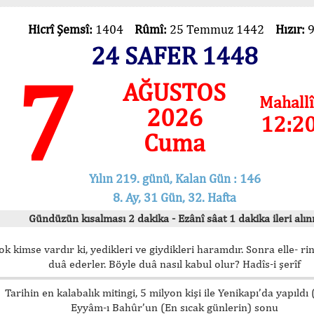
Hicrî Şemsî:
1404
Rûmî:
25 Temmuz 1442
Hızır:
24 SAFER 1448
7
AĞUSTOS
Mahallî
2026
12:2
Cuma
Yılın 219. günü, Kalan Gün : 146
8. Ay, 31 Gün, 32. Hafta
Gündüzün kısalması 2 dakika - Ezânî sâat 1 dakika ileri alını
ok kimse vardır ki, yedikleri ve giydikleri haramdır. Sonra elle- rin
duâ ederler. Böyle duâ nasıl kabul olur? Hadîs-i şerîf
Tarihin en kalabalık mitingi, 5 milyon kişi ile Yenikapı’da yapıldı
Eyyâm-ı Bahûr’un (En sıcak günlerin) sonu