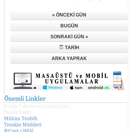
« ÖNCEKI GÜN
BUGÜN
SONRAKI GÜN »
TARIH
ARKA YAPRAK
Önemli Linkler
Farklı Takvim ve İmsâkiyeler
İmsâk Vakti
Mühim Tenbîh
Temkin Müddeti
Rü'yet-i Hilâl