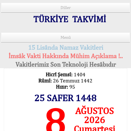
Diller
TÜRKİYE TAKVİMİ
Menü
15 Lisânda Namaz Vakitleri
İmsâk Vakti Hakkında Mühim Açıklama !..
Vakitlerimiz Son Teknoloji Hesâbıdır
Hicrî Şemsî:
1404
Rûmî:
26 Temmuz 1442
Hızır:
95
25 SAFER 1448
8
AĞUSTOS
2026
Cumartesi