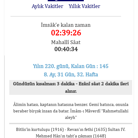
Aylık Vakitler
Yıllık Vakitler
İmsâk'e kalan zaman
02:39:26
Mahallî Sâat
00:40:34
Yılın 220. günü, Kalan Gün : 145
8. Ay, 31 Gün, 32. Hafta
Gündüzün kısalması 3 dakika - Ezânî sâat 2 dakika ileri
alınır.
Âlimin hatası, kaptanın hatasına benzer. Gemi batınca, onunla
beraber birçok insan da batar. İmâm-ı Mâverdî “Rahmetullahi
aleyh”
Bitlis’in kurtuluşu (1916) - Revan’ın fethi (1635) Sultan IV.
Mehmed Hân’ın taht’a çıkması (1648)