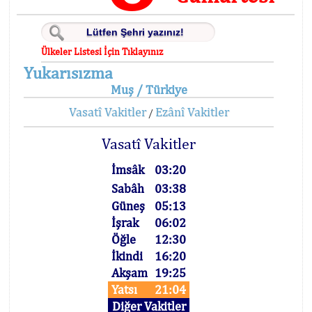
Ülkeler Listesi İçin Tıklayınız
Yukarısızma
Muş / Türkiye
Vasatî Vakitler
Ezânî Vakitler
/
Vasatî Vakitler
İmsâk
03:20
Sabâh
03:38
Güneş
05:13
İşrak
06:02
Öğle
12:30
İkindi
16:20
Akşam
19:25
Yatsı
21:04
Diğer Vakitler