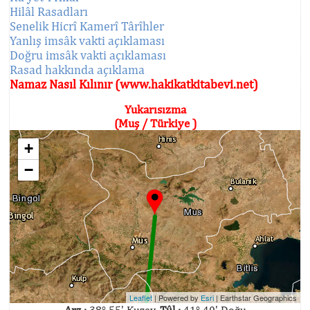
Hilâl Rasadları
Senelik Hicrî Kamerî Târîhler
Yanlış imsâk vakti açıklaması
Doğru imsâk vakti açıklaması
Rasad hakkında açıklama
Namaz Nasıl Kılınır (www.hakikatkitabevi.net)
Yukarısızma
(Muş / Türkiye )
+
−
Leaflet
| Powered by
Esri
|
Earthstar Geographics
Arz :
38° 55' Kuzey,
Tûl :
41° 40' Doğu