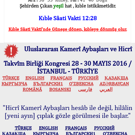
Şehirden Çıkan
yeşil
hat , kıble istikâmetidir.
Kıble Sâati Vakti 12:28
Kıble Sâati Vakti'nde Güneşe dönen, kıbleye dönmüş olur.
Uluslararası Kamerî Aybaşları ve Hicrî
Takvîm Birliği Kongresi 28 - 30 MAYIS 2016 /
İSTANBUL - TÜRKİYE
TÜRKÇE
ENGLISH
FRANÇAIS
РУССКИЙ
ҚАЗАҚША
КЫPГЫЗЧA
БЪЛГАРСКИ1
O’ZBEKCHA
AZӘRBAYCAN
ROMÂNĂ
BOSANSKI
فارسی
العربي
"Hicrî Kamerî Aybaşları hesâb ile değil, hilâlin
[yeni ayın] çıplak gözle görülmesi ile başlar."
TÜRKÇE
ENGLISH
FRANÇAIS
РУССКИЙ
ҚАЗАҚША
КЫPГЫЗЧA
БЪЛГАРСКИ1
O’ZBEKCHA