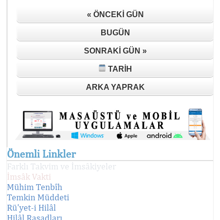
« ÖNCEKI GÜN
BUGÜN
SONRAKI GÜN »
TARIH
ARKA YAPRAK
Önemli Linkler
Farklı Takvim ve İmsâkiyeler
İmsâk Vakti
Mühim Tenbîh
Temkin Müddeti
Rü'yet-i Hilâl
Hilâl Rasadları