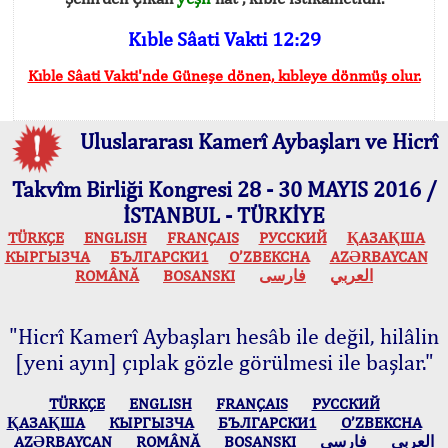
Kıble Sâati Vakti 12:29
Kıble Sâati Vakti'nde Güneşe dönen, kıbleye dönmüş olur.
Uluslararası Kamerî Aybaşları ve Hicrî
Takvîm Birliği Kongresi 28 - 30 MAYIS 2016 /
İSTANBUL - TÜRKİYE
TÜRKÇE
ENGLISH
FRANÇAIS
РУССКИЙ
ҚАЗАҚША
КЫPГЫЗЧA
БЪЛГАРСКИ1
O’ZBEKCHA
AZӘRBAYCAN
ROMÂNĂ
BOSANSKI
فارسی
العربي
"Hicrî Kamerî Aybaşları hesâb ile değil, hilâlin
[yeni ayın] çıplak gözle görülmesi ile başlar."
TÜRKÇE
ENGLISH
FRANÇAIS
РУССКИЙ
ҚАЗАҚША
КЫPГЫЗЧA
БЪЛГАРСКИ1
O’ZBEKCHA
AZӘRBAYCAN
ROMÂNĂ
BOSANSKI
فارسی
العربي