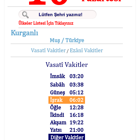
Ülkeler Listesi İçin Tıklayınız
Kurganlı
Muş / Türkiye
Vasatî Vakitler
Ezânî Vakitler
/
Vasatî Vakitler
İmsâk
03:20
Sabâh
03:38
Güneş
05:12
İşrak
06:02
Öğle
12:28
İkindi
16:18
Akşam
19:22
Yatsı
21:00
Diğer Vakitler