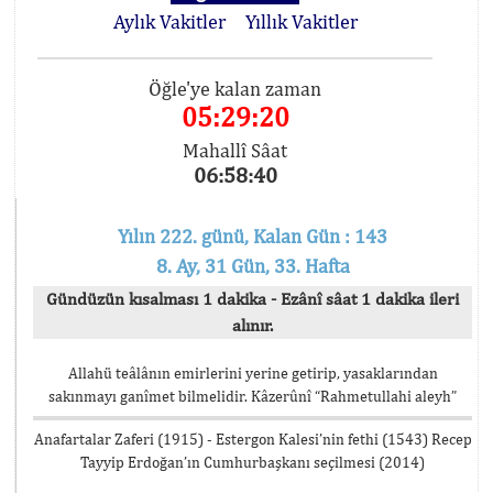
Aylık Vakitler
Yıllık Vakitler
Öğle'ye kalan zaman
05:29:20
Mahallî Sâat
06:58:40
Yılın 222. günü, Kalan Gün : 143
8. Ay, 31 Gün, 33. Hafta
Gündüzün kısalması 1 dakika - Ezânî sâat 1 dakika ileri
alınır.
Allahü teâlânın emirlerini yerine getirip, yasaklarından
sakınmayı ganîmet bilmelidir. Kâzerûnî “Rahmetullahi aleyh”
Anafartalar Zaferi (1915) - Estergon Kalesi’nin fethi (1543) Recep
Tayyip Erdoğan’ın Cumhurbaşkanı seçilmesi (2014)