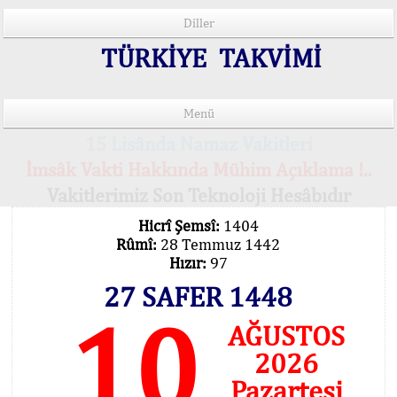
Diller
TÜRKİYE TAKVİMİ
Menü
15 Lisânda Namaz Vakitleri
İmsâk Vakti Hakkında Mühim Açıklama !..
Vakitlerimiz Son Teknoloji Hesâbıdır
Hicrî Şemsî:
1404
Rûmî:
28 Temmuz 1442
Hızır:
97
27 SAFER 1448
10
AĞUSTOS
2026
Pazartesi