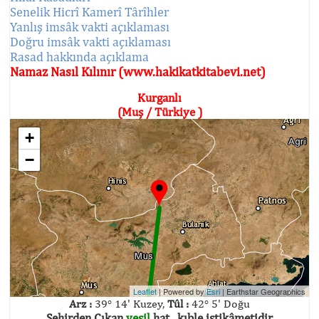
Senelik Hicrî Kamerî Târîhler
Yanlış imsâk vakti açıklaması
Doğru imsâk vakti açıklaması
Rasad hakkında açıklama
Namaz Nasıl Kılınır (www.hakikatkitabevi.net)
Kurganlı
(Muş / Türkiye )
+
−
Leaflet
| Powered by
Esri
|
Earthstar Geographics
Arz :
39° 14' Kuzey,
Tûl :
42° 5' Doğu
Şehirden Çıkan
yeşil
hat , kıble istikâmetidir.