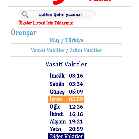
Ülkeler Listesi İçin Tıklayınız
Örenşar
Muş / Türkiye
Vasatî Vakitler
Ezânî Vakitler
/
Vasatî Vakitler
İmsâk
03:16
Sabâh
03:34
Güneş
05:09
İşrak
05:59
Öğle
12:26
İkindi
16:16
Akşam
19:21
Yatsı
20:59
Diğer Vakitler