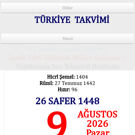
Diller
TÜRKİYE TAKVİMİ
Menü
15 Lisânda Namaz Vakitleri
İmsâk Vakti Hakkında Mühim Açıklama !..
Vakitlerimiz Son Teknoloji Hesâbıdır
Hicrî Şemsî:
1404
Rûmî:
27 Temmuz 1442
Hızır:
96
26 SAFER 1448
9
AĞUSTOS
2026
Pazar