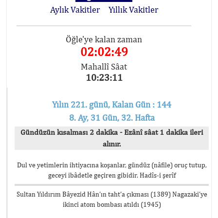
Aylık Vakitler
Yıllık Vakitler
Öğle'ye kalan zaman
02:02:49
Mahallî Sâat
10:23:11
Yılın 221. günü, Kalan Gün : 144
8. Ay, 31 Gün, 32. Hafta
Gündüzün kısalması 2 dakika - Ezânî sâat 1 dakika ileri
alınır.
Dul ve yetimlerin ihtiyacına koşanlar, gündüz (nâfile) oruç tutup,
geceyi ibâdetle geçiren gibidir. Hadîs-i şerîf
Sultan Yıldırım Bâyezid Hân’ın taht’a çıkması (1389) Nagazaki’ye
ikinci atom bombası atıldı (1945)