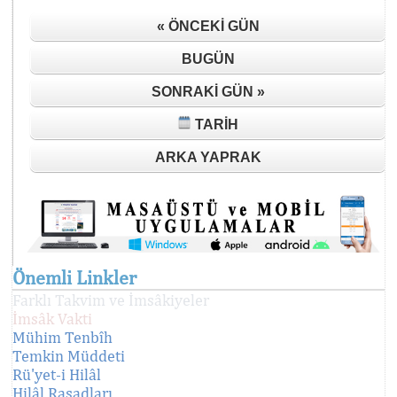
« ÖNCEKI GÜN
BUGÜN
SONRAKI GÜN »
TARIH
ARKA YAPRAK
Önemli Linkler
Farklı Takvim ve İmsâkiyeler
İmsâk Vakti
Mühim Tenbîh
Temkin Müddeti
Rü'yet-i Hilâl
Hilâl Rasadları