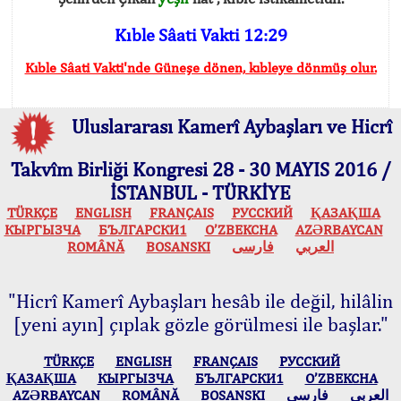
Kıble Sâati Vakti 12:29
Kıble Sâati Vakti'nde Güneşe dönen, kıbleye dönmüş olur.
Uluslararası Kamerî Aybaşları ve Hicrî
Takvîm Birliği Kongresi 28 - 30 MAYIS 2016 /
İSTANBUL - TÜRKİYE
TÜRKÇE
ENGLISH
FRANÇAIS
РУССКИЙ
ҚАЗАҚША
КЫPГЫЗЧA
БЪЛГАРСКИ1
O’ZBEKCHA
AZӘRBAYCAN
ROMÂNĂ
BOSANSKI
فارسی
العربي
"Hicrî Kamerî Aybaşları hesâb ile değil, hilâlin
[yeni ayın] çıplak gözle görülmesi ile başlar."
TÜRKÇE
ENGLISH
FRANÇAIS
РУССКИЙ
ҚАЗАҚША
КЫPГЫЗЧA
БЪЛГАРСКИ1
O’ZBEKCHA
AZӘRBAYCAN
ROMÂNĂ
BOSANSKI
فارسی
العربي