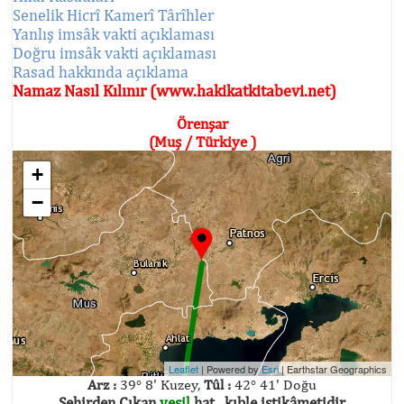
Senelik Hicrî Kamerî Târîhler
Yanlış imsâk vakti açıklaması
Doğru imsâk vakti açıklaması
Rasad hakkında açıklama
Namaz Nasıl Kılınır (www.hakikatkitabevi.net)
Örenşar
(Muş / Türkiye )
+
−
Leaflet
| Powered by
Esri
|
Earthstar Geographics
Arz :
39° 8' Kuzey,
Tûl :
42° 41' Doğu
Şehirden Çıkan
yeşil
hat , kıble istikâmetidir.