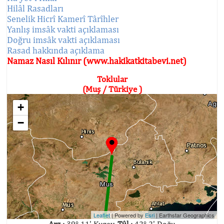
Hilâl Rasadları
Senelik Hicrî Kamerî Târîhler
Yanlış imsâk vakti açıklaması
Doğru imsâk vakti açıklaması
Rasad hakkında açıklama
Namaz Nasıl Kılınır (www.hakikatkitabevi.net)
Toklular
(Muş / Türkiye )
+
−
Leaflet
| Powered by
Esri
|
Earthstar Geographics
Arz :
39° 11' Kuzey,
Tûl :
42° 2' Doğu