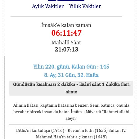
Aylık Vakitler
Yıllık Vakitler
İmsâk'e kalan zaman
06:11:47
Mahallî Sâat
21:07:13
Yılın 220. günü, Kalan Gün : 145
8. Ay, 31 Gün, 32. Hafta
Gündüzün kısalması 2 dakika - Ezânî sâat 1 dakika ileri
alınır.
Âlimin hatası, kaptanın hatasına benzer. Gemi batınca, onunla
beraber birçok insan da batar. İmâm-ı Mâverdî “Rahmetullahi
aleyh”
Bitlis’in kurtuluşu (1916) - Revan’ın fethi (1635) Sultan IV.
Mehmed Hân’ın taht’a çıkması (1648)