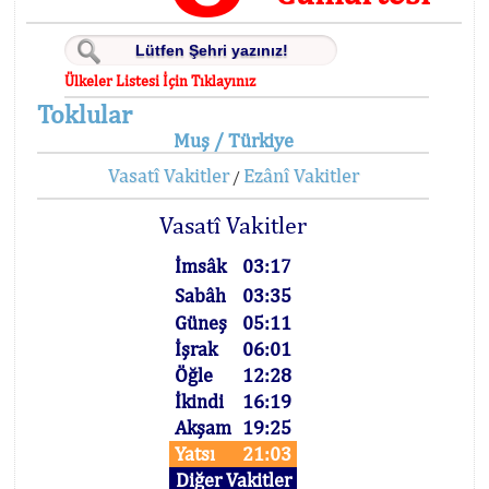
Ülkeler Listesi İçin Tıklayınız
Toklular
Muş / Türkiye
Vasatî Vakitler
Ezânî Vakitler
/
Vasatî Vakitler
İmsâk
03:17
Sabâh
03:35
Güneş
05:11
İşrak
06:01
Öğle
12:28
İkindi
16:19
Akşam
19:25
Yatsı
21:03
Diğer Vakitler