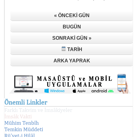
« ÖNCEKI GÜN
BUGÜN
SONRAKI GÜN »
TARIH
ARKA YAPRAK
Önemli Linkler
Farklı Takvim ve İmsâkiyeler
İmsâk Vakti
Mühim Tenbîh
Temkin Müddeti
Rü'yet-i Hilâl