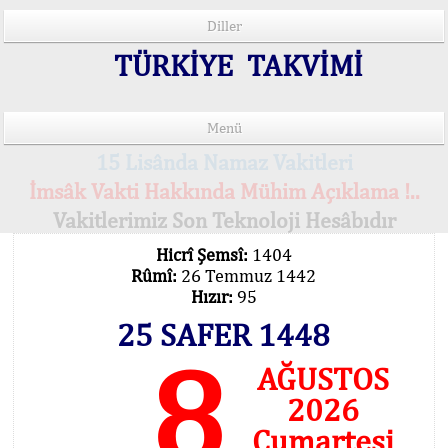
Diller
TÜRKİYE TAKVİMİ
Menü
15 Lisânda Namaz Vakitleri
İmsâk Vakti Hakkında Mühim Açıklama !..
Vakitlerimiz Son Teknoloji Hesâbıdır
Hicrî Şemsî:
1404
Rûmî:
26 Temmuz 1442
Hızır:
95
25 SAFER 1448
8
AĞUSTOS
2026
Cumartesi