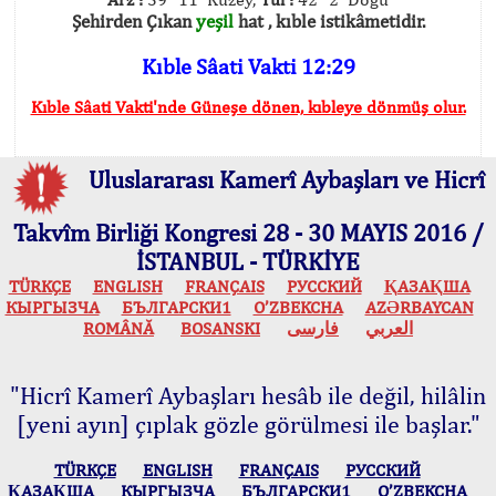
Şehirden Çıkan
yeşil
hat , kıble istikâmetidir.
Kıble Sâati Vakti 12:29
Kıble Sâati Vakti'nde Güneşe dönen, kıbleye dönmüş olur.
Uluslararası Kamerî Aybaşları ve Hicrî
Takvîm Birliği Kongresi 28 - 30 MAYIS 2016 /
İSTANBUL - TÜRKİYE
TÜRKÇE
ENGLISH
FRANÇAIS
РУССКИЙ
ҚАЗАҚША
КЫPГЫЗЧA
БЪЛГАРСКИ1
O’ZBEKCHA
AZӘRBAYCAN
ROMÂNĂ
BOSANSKI
فارسی
العربي
"Hicrî Kamerî Aybaşları hesâb ile değil, hilâlin
[yeni ayın] çıplak gözle görülmesi ile başlar."
TÜRKÇE
ENGLISH
FRANÇAIS
РУССКИЙ
ҚАЗАҚША
КЫPГЫЗЧA
БЪЛГАРСКИ1
O’ZBEKCHA