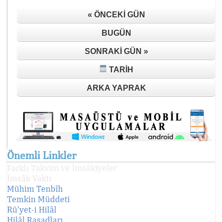
« ÖNCEKI GÜN
BUGÜN
SONRAKI GÜN »
TARIH
ARKA YAPRAK
Önemli Linkler
Farklı Takvim ve İmsâkiyeler
İmsâk Vakti
Mühim Tenbîh
Temkin Müddeti
Rü'yet-i Hilâl
Hilâl Rasadları