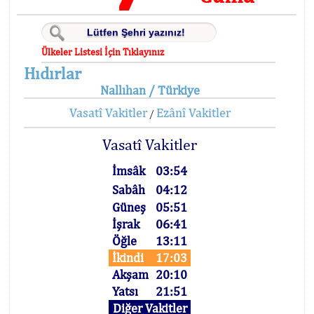
Ülkeler Listesi İçin Tıklayınız
Hıdırlar
Nallıhan / Türkiye
Vasatî Vakitler
Ezânî Vakitler
/
Vasatî Vakitler
İmsâk
03:54
Sabâh
04:12
Güneş
05:51
İşrak
06:41
Öğle
13:11
İkindi
17:03
Akşam
20:10
Yatsı
21:51
Diğer Vakitler