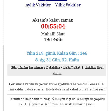
Aylık Vakitler
Yıllık Vakitler
Akşam'a kalan zaman
00:55:03
Mahallî Sâat
19:14:57
Yılın 219. günü, Kalan Gün : 146
8. Ay, 31 Gün, 32. Hafta
Gündüzün kısalması 2 dakika - Ezânî sâat 1 dakika ileri
alınır.
Çok kimse vardır ki, yedikleri ve giydikleri haramdır. Sonra elle-
rini kaldırıp duâ ederler. Böyle duâ nasıl kabul olur? Hadîs-i şerîf
Tarihin en kalabalık mitingi, 5 milyon kişi ile Yenikapı’da yapıldı
(2016) Eyyâm-ı Bahûr’un (En sıcak günlerin) sonu