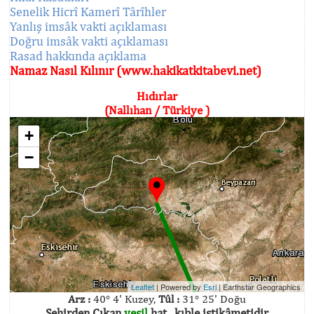
Senelik Hicrî Kamerî Târîhler
Yanlış imsâk vakti açıklaması
Doğru imsâk vakti açıklaması
Rasad hakkında açıklama
Namaz Nasıl Kılınır (www.hakikatkitabevi.net)
Hıdırlar
(Nallıhan / Türkiye )
+
−
Leaflet
| Powered by
Esri
|
Earthstar Geographics
Arz :
40° 4' Kuzey,
Tûl :
31° 25' Doğu
Şehirden Çıkan
yeşil
hat , kıble istikâmetidir.