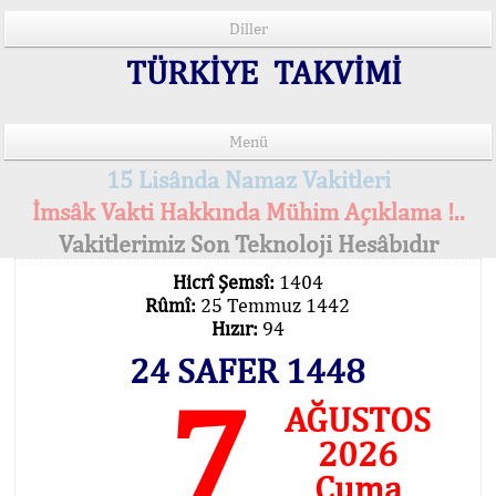
Diller
TÜRKİYE TAKVİMİ
Menü
15 Lisânda Namaz Vakitleri
İmsâk Vakti Hakkında Mühim Açıklama !..
Vakitlerimiz Son Teknoloji Hesâbıdır
Hicrî Şemsî:
1404
Rûmî:
25 Temmuz 1442
Hızır:
94
24 SAFER 1448
7
AĞUSTOS
2026
Cuma