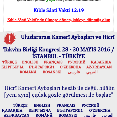
Kıble Sâati Vakti 12:19
Kıble Sâati Vakti'nde Güneşe dönen, kıbleye dönmüş olur.
Uluslararası Kamerî Aybaşları ve Hicrî
Takvîm Birliği Kongresi 28 - 30 MAYIS 2016 /
İSTANBUL - TÜRKİYE
TÜRKÇE
ENGLISH
FRANÇAIS
РУССКИЙ
ҚАЗАҚША
КЫPГЫЗЧA
БЪЛГАРСКИ1
O’ZBEKCHA
AZӘRBAYCAN
ROMÂNĂ
BOSANSKI
فارسی
العربي
"Hicrî Kamerî Aybaşları hesâb ile değil, hilâlin
[yeni ayın] çıplak gözle görülmesi ile başlar."
TÜRKÇE
ENGLISH
FRANÇAIS
РУССКИЙ
ҚАЗАҚША
КЫPГЫЗЧA
БЪЛГАРСКИ1
O’ZBEKCHA
AZӘRBAYCAN
ROMÂNĂ
BOSANSKI
فارسی
العربي