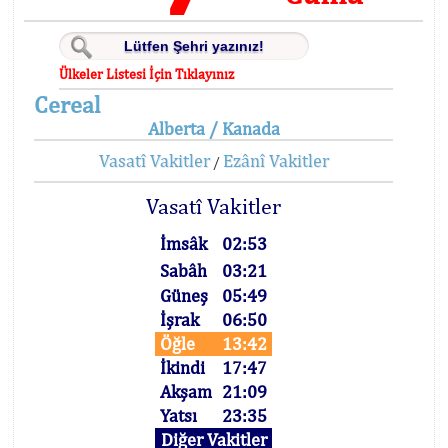
Ülkeler Listesi İçin Tıklayınız
Cereal
Alberta / Kanada
Vasatî Vakitler
Ezânî Vakitler
/
Vasatî Vakitler
İmsâk
02:53
Sabâh
03:21
Güneş
05:49
İşrak
06:50
Öğle
13:42
İkindi
17:47
Akşam
21:09
Yatsı
23:35
Diğer Vakitler