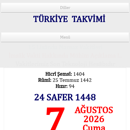
Diller
TÜRKİYE TAKVİMİ
Menü
15 Lisânda Namaz Vakitleri
İmsâk Vakti Hakkında Mühim Açıklama !..
Vakitlerimiz Son Teknoloji Hesâbıdır
Hicrî Şemsî:
1404
Rûmî:
25 Temmuz 1442
Hızır:
94
24 SAFER 1448
7
AĞUSTOS
2026
Cuma