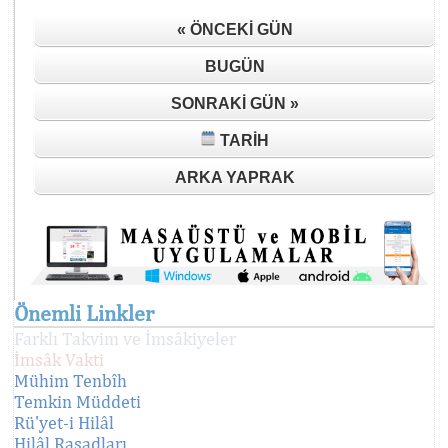
« ÖNCEKI GÜN
BUGÜN
SONRAKI GÜN »
TARIH
ARKA YAPRAK
Önemli Linkler
Farklı Takvim ve İmsâkiyeler
İmsâk Vakti
Mühim Tenbîh
Temkin Müddeti
Rü'yet-i Hilâl
Hilâl Rasadları