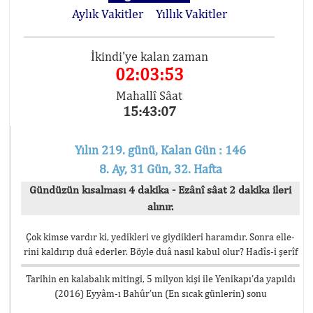
Aylık Vakitler
Yıllık Vakitler
İkindi'ye kalan zaman
02:03:53
Mahallî Sâat
15:43:07
Yılın 219. günü, Kalan Gün : 146
8. Ay, 31 Gün, 32. Hafta
Gündüzün kısalması 4 dakika - Ezânî sâat 2 dakika ileri
alınır.
Çok kimse vardır ki, yedikleri ve giydikleri haramdır. Sonra elle-
rini kaldırıp duâ ederler. Böyle duâ nasıl kabul olur? Hadîs-i şerîf
Tarihin en kalabalık mitingi, 5 milyon kişi ile Yenikapı’da yapıldı
(2016) Eyyâm-ı Bahûr’un (En sıcak günlerin) sonu