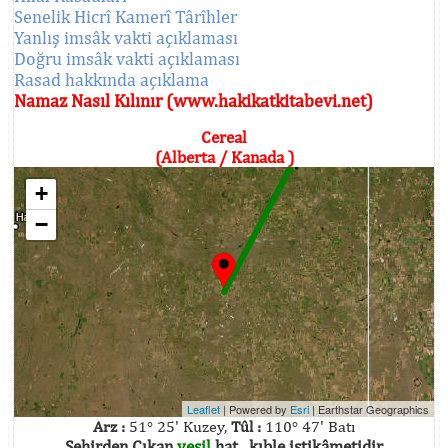
Senelik Hicrî Kamerî Târîhler
Yanlış imsâk vakti açıklaması
Doğru imsâk vakti açıklaması
Rasad hakkında açıklama
Namaz Nasıl Kılınır (www.hakikatkitabevi.net)
Cereal
(Alberta / Kanada )
+
−
Leaflet
| Powered by
Esri
|
Earthstar Geographics
Arz :
51° 25' Kuzey,
Tûl :
110° 47' Batı
Şehirden Çıkan
yeşil
hat , kıble istikâmetidir.