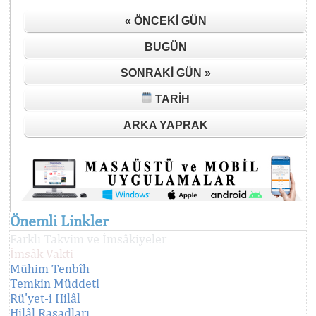
« ÖNCEKI GÜN
BUGÜN
SONRAKI GÜN »
TARIH
ARKA YAPRAK
Önemli Linkler
Farklı Takvim ve İmsâkiyeler
İmsâk Vakti
Mühim Tenbîh
Temkin Müddeti
Rü'yet-i Hilâl
Hilâl Rasadları