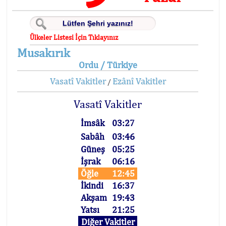
Ülkeler Listesi İçin Tıklayınız
Musakırık
Ordu / Türkiye
Vasatî Vakitler
Ezânî Vakitler
/
Vasatî Vakitler
İmsâk
03:27
Sabâh
03:46
Güneş
05:25
İşrak
06:16
Öğle
12:45
İkindi
16:37
Akşam
19:43
Yatsı
21:25
Diğer Vakitler