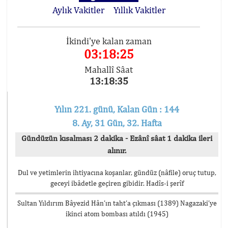
Aylık Vakitler
Yıllık Vakitler
İkindi'ye kalan zaman
03:18:25
Mahallî Sâat
13:18:35
Yılın 221. günü, Kalan Gün : 144
8. Ay, 31 Gün, 32. Hafta
Gündüzün kısalması 2 dakika - Ezânî sâat 1 dakika ileri
alınır.
Dul ve yetimlerin ihtiyacına koşanlar, gündüz (nâfile) oruç tutup,
geceyi ibâdetle geçiren gibidir. Hadîs-i şerîf
Sultan Yıldırım Bâyezid Hân’ın taht’a çıkması (1389) Nagazaki’ye
ikinci atom bombası atıldı (1945)