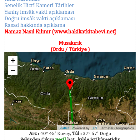
Senelik Hicrî Kamerî Târîhler
Yanlış imsâk vakti açıklaması
Doğru imsâk vakti açıklaması
Rasad hakkında açıklama
Namaz Nasıl Kılınır (www.hakikatkitabevi.net)
Musakırık
(Ordu / Türkiye )
+
−
Leaflet
| Powered by
Esri
|
Earthstar Geographics
Arz :
40° 45' Kuzey,
Tûl :
37° 57' Doğu
Şehirden Çıkan
yeşil
hat , kıble istikâmetidir.