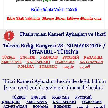
Kıble Sâati Vakti 12:25
Kıble Sâati Vakti'nde Güneşe dönen, kıbleye dönmüş olur.
Uluslararası Kamerî Aybaşları ve Hicrî
Takvîm Birliği Kongresi 28 - 30 MAYIS 2016 /
İSTANBUL - TÜRKİYE
TÜRKÇE
ENGLISH
FRANÇAIS
РУССКИЙ
ҚАЗАҚША
КЫPГЫЗЧA
БЪЛГАРСКИ1
O’ZBEKCHA
AZӘRBAYCAN
ROMÂNĂ
BOSANSKI
فارسی
العربي
"Hicrî Kamerî Aybaşları hesâb ile değil, hilâlin
[yeni ayın] çıplak gözle görülmesi ile başlar."
TÜRKÇE
ENGLISH
FRANÇAIS
РУССКИЙ
ҚАЗАҚША
КЫPГЫЗЧA
БЪЛГАРСКИ1
O’ZBEKCHA
AZӘRBAYCAN
ROMÂNĂ
BOSANSKI
فارسی
العربي