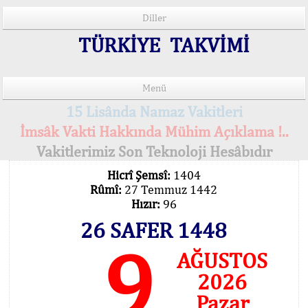
Diller
TÜRKİYE TAKVİMİ
Menü
15 Lisânda Namaz Vakitleri
İmsâk Vakti Hakkında Mühim Açıklama !..
Vakitlerimiz Son Teknoloji Hesâbıdır
Hicrî Şemsî:
1404
Rûmî:
27 Temmuz 1442
Hızır:
96
26 SAFER 1448
9
AĞUSTOS
2026
Pazar