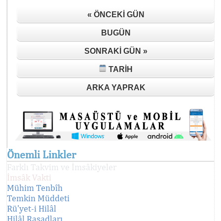
« ÖNCEKI GÜN
BUGÜN
SONRAKI GÜN »
TARIH
ARKA YAPRAK
Önemli Linkler
Farklı Takvim ve İmsâkiyeler
İmsâk Vakti
Mühim Tenbîh
Temkin Müddeti
Rü'yet-i Hilâl
Hilâl Rasadları