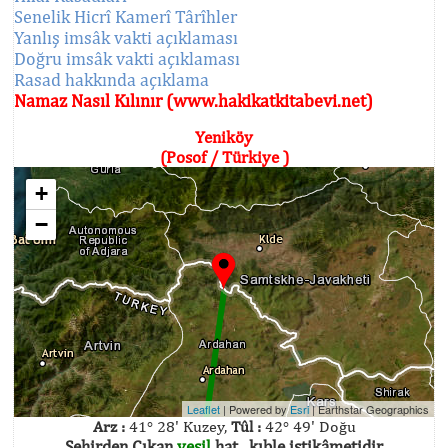
Senelik Hicrî Kamerî Târîhler
Yanlış imsâk vakti açıklaması
Doğru imsâk vakti açıklaması
Rasad hakkında açıklama
Namaz Nasıl Kılınır (www.hakikatkitabevi.net)
Yeniköy
(Posof / Türkiye )
+
−
Leaflet
| Powered by
Esri
|
Earthstar Geographics
Arz :
41° 28' Kuzey,
Tûl :
42° 49' Doğu
Şehirden Çıkan
yeşil
hat , kıble istikâmetidir.