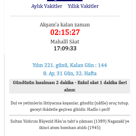
Aylık Vakitler
Yıllık Vakitler
Akşam'a kalan zaman
02:15:27
Mahallî Sâat
17:09:33
Yılın 221. günü, Kalan Gün : 144
8. Ay, 31 Gün, 32. Hafta
Gündüzün kısalması 2 dakika - Ezânî sâat 1 dakika ileri
alınır.
Dul ve yetimlerin ihtiyacına koşanlar, gündüz (nâfile) oruç tutup,
geceyi ibâdetle geçiren gibidir. Hadîs-i şerîf
Sultan Yıldırım Bâyezid Hân’ın taht’a çıkması (1389) Nagazaki’ye
ikinci atom bombası atıldı (1945)