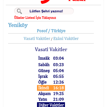
Ülkeler Listesi İçin Tıklayınız
Yeniköy
Posof / Türkiye
Vasatî Vakitler
Ezânî Vakitler
/
Vasatî Vakitler
İmsâk
03:04
Sabâh
03:23
Güneş
05:04
İşrak
05:55
Öğle
12:26
İkindi
16:18
Akşam
19:25
Yatsı
21:09
Diğer Vakitler