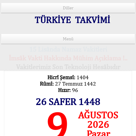
Diller
TÜRKİYE TAKVİMİ
Menü
15 Lisânda Namaz Vakitleri
İmsâk Vakti Hakkında Mühim Açıklama !..
Vakitlerimiz Son Teknoloji Hesâbıdır
Hicrî Şemsî:
1404
Rûmî:
27 Temmuz 1442
Hızır:
96
26 SAFER 1448
9
AĞUSTOS
2026
Pazar