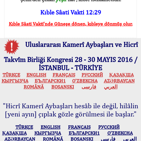
Kıble Sâati Vakti 12:29
Kıble Sâati Vakti'nde Güneşe dönen, kıbleye dönmüş olur.
Uluslararası Kamerî Aybaşları ve Hicrî
Takvîm Birliği Kongresi 28 - 30 MAYIS 2016 /
İSTANBUL - TÜRKİYE
TÜRKÇE
ENGLISH
FRANÇAIS
РУССКИЙ
ҚАЗАҚША
КЫPГЫЗЧA
БЪЛГАРСКИ1
O’ZBEKCHA
AZӘRBAYCAN
ROMÂNĂ
BOSANSKI
فارسی
العربي
"Hicrî Kamerî Aybaşları hesâb ile değil, hilâlin
[yeni ayın] çıplak gözle görülmesi ile başlar."
TÜRKÇE
ENGLISH
FRANÇAIS
РУССКИЙ
ҚАЗАҚША
КЫPГЫЗЧA
БЪЛГАРСКИ1
O’ZBEKCHA
AZӘRBAYCAN
ROMÂNĂ
BOSANSKI
فارسی
العربي