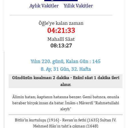
Aylık Vakitler
Yıllık Vakitler
Öğle'ye kalan zaman
04:21:33
Mahallî Sâat
08:13:27
Yılın 220. günü, Kalan Gün : 145
8. Ay, 31 Gün, 32. Hafta
Gündüzün kısalması 2 dakika - Ezânî sâat 1 dakika ileri
alınır.
Âlimin hatası, kaptanın hatasına benzer. Gemi batınca, onunla
beraber birçok insan da batar. İmâm-ı Mâverdî “Rahmetullahi
aleyh”
Bitlis’in kurtuluşu (1916) - Revan’ın fethi (1635) Sultan IV.
Mehmed Hân’ın taht’a çıkması (1648)