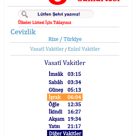
Ülkeler Listesi İçin Tıklayınız
Cevizlik
Rize / Türkiye
Vasatî Vakitler
Ezânî Vakitler
/
Vasatî Vakitler
İmsâk
03:15
Sabâh
03:34
Güneş
05:13
İşrak
06:04
Öğle
12:35
İkindi
16:27
Akşam
19:34
Yatsı
21:17
Diğer Vakitler