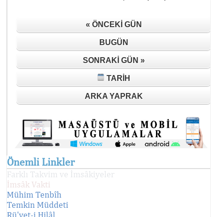
« ÖNCEKI GÜN
BUGÜN
SONRAKI GÜN »
TARIH
ARKA YAPRAK
Önemli Linkler
Farklı Takvim ve İmsâkiyeler
İmsâk Vakti
Mühim Tenbîh
Temkin Müddeti
Rü'yet-i Hilâl