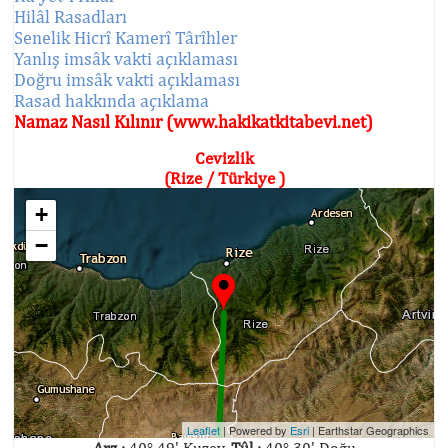
Hilâl Rasadları
Senelik Hicrî Kamerî Târîhler
Yanlış imsâk vakti açıklaması
Doğru imsâk vakti açıklaması
Rasad hakkında açıklama
Namaz Nasıl Kılınır (www.hakikatkitabevi.net)
Cevizlik
(Rize / Türkiye )
+
−
Leaflet
| Powered by
Esri
|
Earthstar Geographics
Arz :
40° 49' Kuzey,
Tûl :
40° 30' Doğu