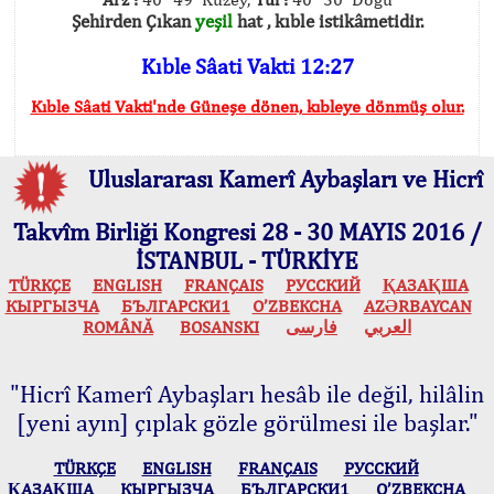
Şehirden Çıkan
yeşil
hat , kıble istikâmetidir.
Kıble Sâati Vakti 12:27
Kıble Sâati Vakti'nde Güneşe dönen, kıbleye dönmüş olur.
Uluslararası Kamerî Aybaşları ve Hicrî
Takvîm Birliği Kongresi 28 - 30 MAYIS 2016 /
İSTANBUL - TÜRKİYE
TÜRKÇE
ENGLISH
FRANÇAIS
РУССКИЙ
ҚАЗАҚША
КЫPГЫЗЧA
БЪЛГАРСКИ1
O’ZBEKCHA
AZӘRBAYCAN
ROMÂNĂ
BOSANSKI
فارسی
العربي
"Hicrî Kamerî Aybaşları hesâb ile değil, hilâlin
[yeni ayın] çıplak gözle görülmesi ile başlar."
TÜRKÇE
ENGLISH
FRANÇAIS
РУССКИЙ
ҚАЗАҚША
КЫPГЫЗЧA
БЪЛГАРСКИ1
O’ZBEKCHA