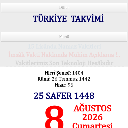
Diller
TÜRKİYE TAKVİMİ
Menü
15 Lisânda Namaz Vakitleri
İmsâk Vakti Hakkında Mühim Açıklama !..
Vakitlerimiz Son Teknoloji Hesâbıdır
Hicrî Şemsî:
1404
Rûmî:
26 Temmuz 1442
Hızır:
95
25 SAFER 1448
8
AĞUSTOS
2026
Cumartesi