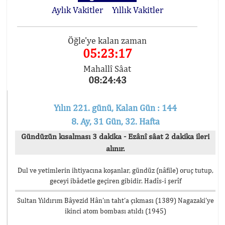
Aylık Vakitler
Yıllık Vakitler
Öğle'ye kalan zaman
05:23:17
Mahallî Sâat
08:24:43
Yılın 221. günü, Kalan Gün : 144
8. Ay, 31 Gün, 32. Hafta
Gündüzün kısalması 3 dakika - Ezânî sâat 2 dakika ileri
alınır.
Dul ve yetimlerin ihtiyacına koşanlar, gündüz (nâfile) oruç tutup,
geceyi ibâdetle geçiren gibidir. Hadîs-i şerîf
Sultan Yıldırım Bâyezid Hân’ın taht’a çıkması (1389) Nagazaki’ye
ikinci atom bombası atıldı (1945)