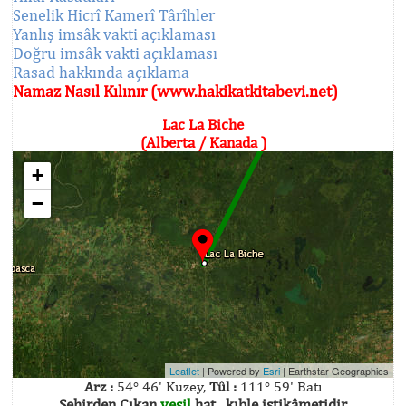
Senelik Hicrî Kamerî Târîhler
Yanlış imsâk vakti açıklaması
Doğru imsâk vakti açıklaması
Rasad hakkında açıklama
Namaz Nasıl Kılınır (www.hakikatkitabevi.net)
Lac La Biche
(Alberta / Kanada )
+
−
Leaflet
| Powered by
Esri
|
Earthstar Geographics
Arz :
54° 46' Kuzey,
Tûl :
111° 59' Batı
Şehirden Çıkan
yeşil
hat , kıble istikâmetidir.