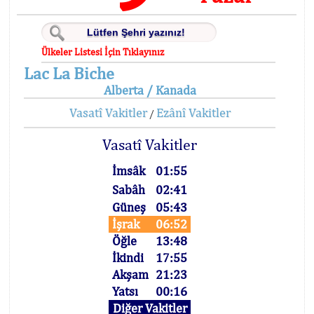
Ülkeler Listesi İçin Tıklayınız
Lac La Biche
Alberta / Kanada
Vasatî Vakitler
Ezânî Vakitler
/
Vasatî Vakitler
İmsâk
01:55
Sabâh
02:41
Güneş
05:43
İşrak
06:52
Öğle
13:48
İkindi
17:55
Akşam
21:23
Yatsı
00:16
Diğer Vakitler