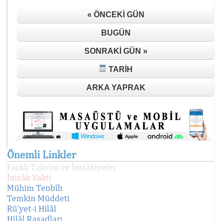
« ÖNCEKI GÜN
BUGÜN
SONRAKI GÜN »
TARIH
ARKA YAPRAK
Önemli Linkler
Farklı Takvim ve İmsâkiyeler
İmsâk Vakti
Mühim Tenbîh
Temkin Müddeti
Rü'yet-i Hilâl
Hilâl Rasadları