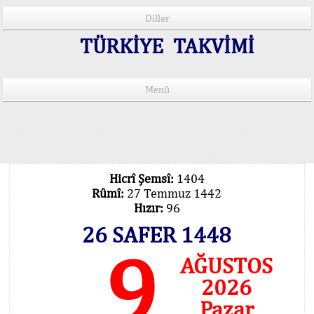
Diller
TÜRKİYE TAKVİMİ
Menü
15 Lisânda Namaz Vakitleri
İmsâk Vakti Hakkında Mühim Açıklama !..
Vakitlerimiz Son Teknoloji Hesâbıdır
Hicrî Şemsî:
1404
Rûmî:
27 Temmuz 1442
Hızır:
96
26 SAFER 1448
9
AĞUSTOS
2026
Pazar