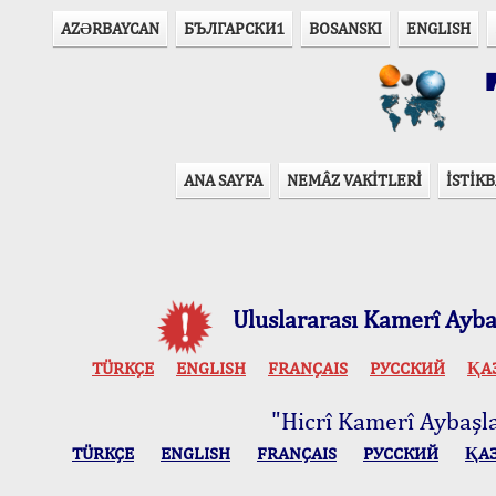
AZӘRBAYCAN
БЪЛГАРСКИ1
BOSANSKI
ENGLISH
T
ANA SAYFA
NEMÂZ VAKİTLERİ
İSTİKB
Uluslararası Kamerî Aybaş
TÜRKÇE
ENGLISH
FRANÇAIS
РУССКИЙ
ҚА
"Hicrî Kamerî Aybaşlar
TÜRKÇE
ENGLISH
FRANÇAIS
РУССКИЙ
ҚА