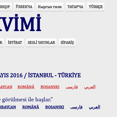
SHQIP
ЎЗБЕКЧА
Кыргыз тили
ТАТАРЧА
TÜRKÇE
VİMİ
R
İRTİBAT
SESLİ YAYINLAR
SİPARİŞ
 MAYIS 2016 / İSTANBUL - TÜRKİYE
AYCAN
ROMÂNĂ
BOSANSKI
فارسی
العربي
 görülmesi ile başlar."
RBAYCAN
ROMÂNĂ
BOSANSKI
فارسی
العربي