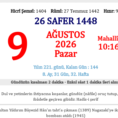
Hicrî Şemsî:
1404
Rûmî:
27 Temmuz 1442
Hızır:
26 SAFER 1448
9
AĞUSTOS
Mahallî
2026
10:1
Pazar
Yılın 221. günü, Kalan Gün : 144
8. Ay, 31 Gün, 32. Hafta
Gündüzün kısalması 2 dakika - Ezânî sâat 1 dakika ileri alını
Dul ve yetimlerin ihtiyacına koşanlar, gündüz (nâfile) oruç tutup,
ibâdetle geçiren gibidir. Hadîs-i şerîf
ultan Yıldırım Bâyezid Hân’ın taht’a çıkması (1389) Nagazaki’ye i
bombası atıldı (1945)