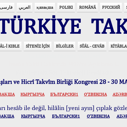
فارسی
العربي
қазақша
POLSKI
ROMÂNĂ
РУССКИЙ
ÜRKİYE TAK
ÂL-İ KIBLE
SİTENİZ İÇİN
BİLGİLER
SÜÂL - CEVÂB
KİTÂBLA
15 Lisânda Namaz Vakitleri
İmsâk Vakti Hakkında Mühim Açıklama !..
Vakitlerimiz Son Teknoloji Hesâbıdır
ları ve Hicrî Takvîm Birliği Kongresi 28 - 30
ЗАҚША
КЫPГЫЗЧA
БЪЛГАРСКИ1
O’ZBEKCHA
AZӘRB
ı hesâb ile değil, hilâlin [yeni ayın] çıplak gözle
ЗАҚША
КЫPГЫЗЧA
БЪЛГАРСКИ1
O’ZBEKCHA
AZӘ