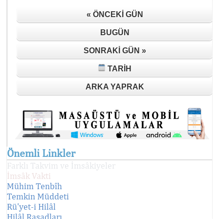
« ÖNCEKI GÜN
BUGÜN
SONRAKI GÜN »
TARIH
ARKA YAPRAK
Önemli Linkler
Farklı Takvim ve İmsâkiyeler
İmsâk Vakti
Mühim Tenbîh
Temkin Müddeti
Rü'yet-i Hilâl
Hilâl Rasadları