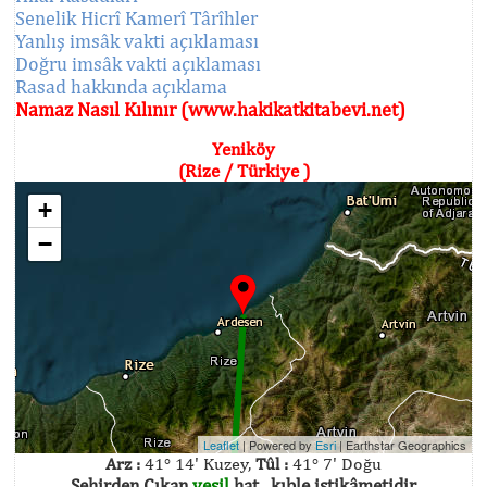
Senelik Hicrî Kamerî Târîhler
Yanlış imsâk vakti açıklaması
Doğru imsâk vakti açıklaması
Rasad hakkında açıklama
Namaz Nasıl Kılınır (www.hakikatkitabevi.net)
Yeniköy
(Rize / Türkiye )
+
−
Leaflet
| Powered by
Esri
|
Earthstar Geographics
Arz :
41° 14' Kuzey,
Tûl :
41° 7' Doğu
Şehirden Çıkan
yeşil
hat , kıble istikâmetidir.