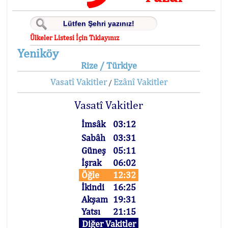
Ülkeler Listesi İçin Tıklayınız
Yeniköy
Rize / Türkiye
Vasatî Vakitler
Ezânî Vakitler
/
Vasatî Vakitler
İmsâk
03:12
Sabâh
03:31
Güneş
05:11
İşrak
06:02
Öğle
12:32
İkindi
16:25
Akşam
19:31
Yatsı
21:15
Diğer Vakitler