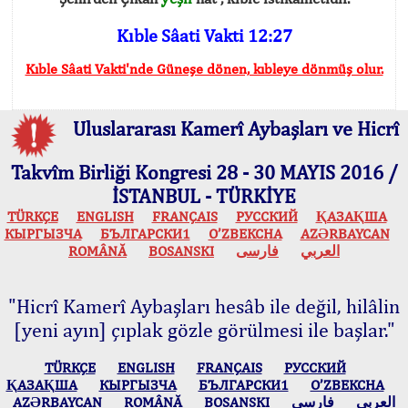
Kıble Sâati Vakti 12:27
Kıble Sâati Vakti'nde Güneşe dönen, kıbleye dönmüş olur.
Uluslararası Kamerî Aybaşları ve Hicrî
Takvîm Birliği Kongresi 28 - 30 MAYIS 2016 /
İSTANBUL - TÜRKİYE
TÜRKÇE
ENGLISH
FRANÇAIS
РУССКИЙ
ҚАЗАҚША
КЫPГЫЗЧA
БЪЛГАРСКИ1
O’ZBEKCHA
AZӘRBAYCAN
ROMÂNĂ
BOSANSKI
فارسی
العربي
"Hicrî Kamerî Aybaşları hesâb ile değil, hilâlin
[yeni ayın] çıplak gözle görülmesi ile başlar."
TÜRKÇE
ENGLISH
FRANÇAIS
РУССКИЙ
ҚАЗАҚША
КЫPГЫЗЧA
БЪЛГАРСКИ1
O’ZBEKCHA
AZӘRBAYCAN
ROMÂNĂ
BOSANSKI
فارسی
العربي