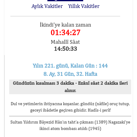
Aylık Vakitler
Yıllık Vakitler
İkindi'ye kalan zaman
01:34:27
Mahallî Sâat
14:50:33
Yılın 221. günü, Kalan Gün : 144
8. Ay, 31 Gün, 32. Hafta
Gündüzün kısalması 3 dakika - Ezânî sâat 2 dakika ileri
alınır.
Dul ve yetimlerin ihtiyacına koşanlar, gündüz (nâfile) oruç tutup,
geceyi ibâdetle geçiren gibidir. Hadîs-i şerîf
Sultan Yıldırım Bâyezid Hân’ın taht’a çıkması (1389) Nagazaki’ye
ikinci atom bombası atıldı (1945)