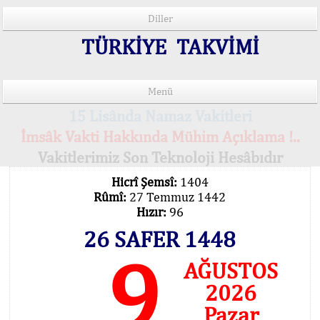
Diller
TÜRKİYE TAKVİMİ
Menü
15 Lisânda Namaz Vakitleri
İmsâk Vakti Hakkında Mühim Açıklama !..
Vakitlerimiz Son Teknoloji Hesâbıdır
Hicrî Şemsî:
1404
Rûmî:
27 Temmuz 1442
Hızır:
96
26 SAFER 1448
9
AĞUSTOS
2026
Pazar