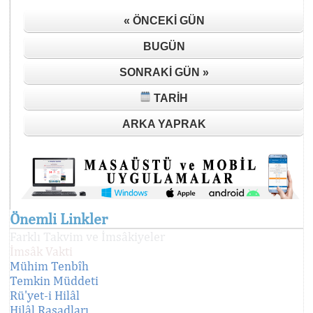
« ÖNCEKI GÜN
BUGÜN
SONRAKI GÜN »
TARIH
ARKA YAPRAK
Önemli Linkler
Farklı Takvim ve İmsâkiyeler
İmsâk Vakti
Mühim Tenbîh
Temkin Müddeti
Rü'yet-i Hilâl
Hilâl Rasadları