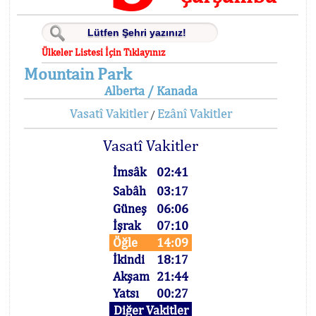
Ülkeler Listesi İçin Tıklayınız
Mountain Park
Alberta / Kanada
Vasatî Vakitler
Ezânî Vakitler
/
Vasatî Vakitler
İmsâk
02:41
Sabâh
03:17
Güneş
06:06
İşrak
07:10
Öğle
14:09
İkindi
18:17
Akşam
21:44
Yatsı
00:27
Diğer Vakitler