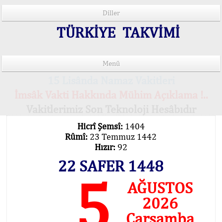
Diller
TÜRKİYE TAKVİMİ
Menü
15 Lisânda Namaz Vakitleri
İmsâk Vakti Hakkında Mühim Açıklama !..
Vakitlerimiz Son Teknoloji Hesâbıdır
Hicrî Şemsî:
1404
Rûmî:
23 Temmuz 1442
Hızır:
92
22 SAFER 1448
5
AĞUSTOS
2026
Çarşamba