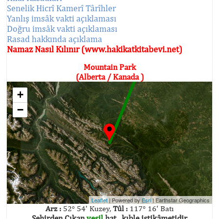
Senelik Hicrî Kamerî Târîhler
Yanlış imsâk vakti açıklaması
Doğru imsâk vakti açıklaması
Rasad hakkında açıklama
Namaz Nasıl Kılınır (www.hakikatkitabevi.net)
Mountain Park
(Alberta / Kanada )
+
−
Leaflet
| Powered by
Esri
|
Earthstar Geographics
Arz :
52° 54' Kuzey,
Tûl :
117° 16' Batı
Şehirden Çıkan
yeşil
hat , kıble istikâmetidir.