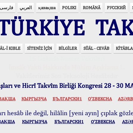
فارسی
العربي
қазақша
POLSKI
ROMÂNĂ
РУССКИЙ
ÜRKİYE TAK
ÂL-İ KIBLE
SİTENİZ İÇİN
BİLGİLER
SÜÂL - CEVÂB
KİTÂBLA
15 Lisânda Namaz Vakitleri
İmsâk Vakti Hakkında Mühim Açıklama !..
Vakitlerimiz Son Teknoloji Hesâbıdır
ları ve Hicrî Takvîm Birliği Kongresi 28 - 30
ЗАҚША
КЫPГЫЗЧA
БЪЛГАРСКИ1
O’ZBEKCHA
AZӘRB
ı hesâb ile değil, hilâlin [yeni ayın] çıplak gözle
ЗАҚША
КЫPГЫЗЧA
БЪЛГАРСКИ1
O’ZBEKCHA
AZӘ