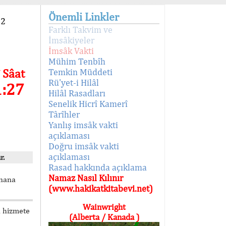
Önemli Linkler
92
Farklı Takvim ve
İmsâkiyeler
İmsâk Vakti
Mühim Tenbîh
 Sâat
Temkin Müddeti
Rü'yet-i Hilâl
1:27
Hilâl Rasadları
Senelik Hicrî Kamerî
Târîhler
Yanlış imsâk vakti
açıklaması
Doğru imsâk vakti
açıklaması
r.
Rasad hakkında açıklama
Namaz Nasıl Kılınır
unana
(www.hakikatkitabevi.net)
Wainwright
n hizmete
(Alberta / Kanada )