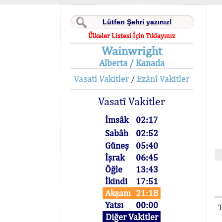
Ülkeler Listesi İçin Tıklayınız
Wainwright
Alberta / Kanada
Vasatî Vakitler
Ezânî Vakitler
/
Vasatî Vakitler
İmsâk
02:17
Sabâh
02:52
Güneş
05:40
İşrak
06:45
Öğle
13:43
İkindi
17:51
Akşam
21:18
Yatsı
00:00
T
Diğer Vakitler