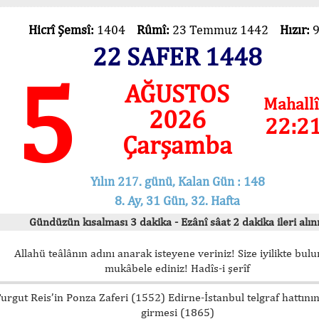
Hicrî Şemsî:
1404
Rûmî:
23 Temmuz 1442
Hızır:
22 SAFER 1448
5
AĞUSTOS
Mahallî
2026
22:2
Çarşamba
Yılın 217. günü, Kalan Gün : 148
8. Ay, 31 Gün, 32. Hafta
Gündüzün kısalması 3 dakika - Ezânî sâat 2 dakika ileri alını
Allahü teâlânın adını anarak isteyene veriniz! Size iyilikte bul
mukâbele ediniz! Hadîs-i şerîf
urgut Reis’in Ponza Zaferi (1552) Edirne-İstanbul telgraf hattını
girmesi (1865)