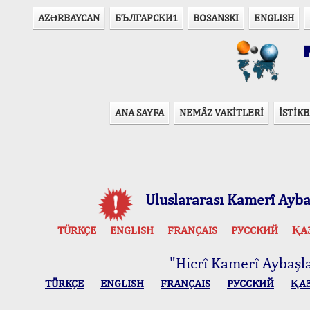
AZӘRBAYCAN
БЪЛГАРСКИ1
BOSANSKI
ENGLISH
T
ANA SAYFA
NEMÂZ VAKİTLERİ
İSTİKB
Uluslararası Kamerî Aybaş
TÜRKÇE
ENGLISH
FRANÇAIS
РУССКИЙ
ҚА
"Hicrî Kamerî Aybaşlar
TÜRKÇE
ENGLISH
FRANÇAIS
РУССКИЙ
ҚА