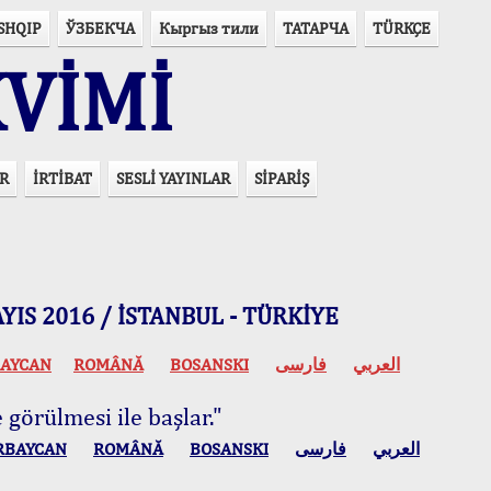
SHQIP
ЎЗБЕКЧА
Кыргыз тили
ТАТАРЧА
TÜRKÇE
VİMİ
R
İRTİBAT
SESLİ YAYINLAR
SİPARİŞ
 MAYIS 2016 / İSTANBUL - TÜRKİYE
AYCAN
ROMÂNĂ
BOSANSKI
فارسی
العربي
 görülmesi ile başlar."
RBAYCAN
ROMÂNĂ
BOSANSKI
فارسی
العربي