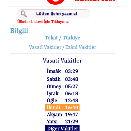
Ülkeler Listesi İçin Tıklayınız
Bilgili
Tokat / Türkiye
Vasatî Vakitler
Ezânî Vakitler
/
Vasatî Vakitler
İmsâk
03:29
Sabâh
03:48
Güneş
05:27
İşrak
06:18
Öğle
12:48
İkindi
16:40
Akşam
19:47
Yatsı
21:29
Diğer Vakitler