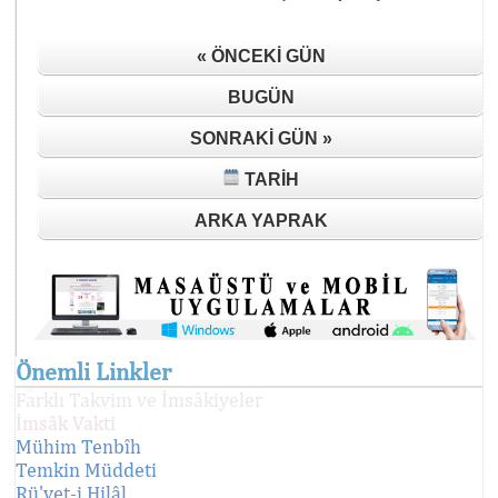
« ÖNCEKI GÜN
BUGÜN
SONRAKI GÜN »
TARIH
ARKA YAPRAK
Önemli Linkler
Farklı Takvim ve İmsâkiyeler
İmsâk Vakti
Mühim Tenbîh
Temkin Müddeti
Rü'yet-i Hilâl