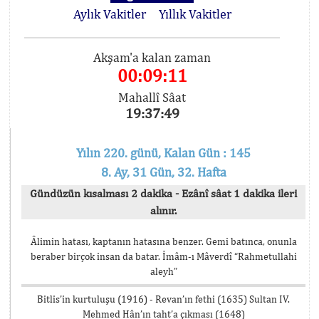
Aylık Vakitler
Yıllık Vakitler
Akşam'a kalan zaman
00:09:11
Mahallî Sâat
19:37:49
Yılın 220. günü, Kalan Gün : 145
8. Ay, 31 Gün, 32. Hafta
Gündüzün kısalması 2 dakika - Ezânî sâat 1 dakika ileri
alınır.
Âlimin hatası, kaptanın hatasına benzer. Gemi batınca, onunla
beraber birçok insan da batar. İmâm-ı Mâverdî “Rahmetullahi
aleyh”
Bitlis’in kurtuluşu (1916) - Revan’ın fethi (1635) Sultan IV.
Mehmed Hân’ın taht’a çıkması (1648)