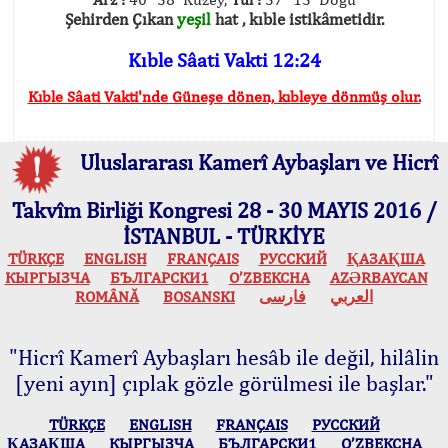
Şehirden Çıkan
yeşil
hat , kıble istikâmetidir.
Kıble Sâati Vakti 12:24
Kıble Sâati Vakti'nde Güneşe dönen, kıbleye dönmüş olur.
Uluslararası Kamerî Aybaşları ve Hicrî
Takvîm Birliği Kongresi 28 - 30 MAYIS 2016 /
İSTANBUL - TÜRKİYE
TÜRKÇE
ENGLISH
FRANÇAIS
РУССКИЙ
ҚАЗАҚША
КЫPГЫЗЧA
БЪЛГАРСКИ1
O’ZBEKCHA
AZӘRBAYCAN
ROMÂNĂ
BOSANSKI
فارسی
العربي
"Hicrî Kamerî Aybaşları hesâb ile değil, hilâlin
[yeni ayın] çıplak gözle görülmesi ile başlar."
TÜRKÇE
ENGLISH
FRANÇAIS
РУССКИЙ
ҚАЗАҚША
КЫPГЫЗЧA
БЪЛГАРСКИ1
O’ZBEKCHA