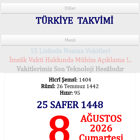
Diller
TÜRKİYE TAKVİMİ
Menü
15 Lisânda Namaz Vakitleri
İmsâk Vakti Hakkında Mühim Açıklama !..
Vakitlerimiz Son Teknoloji Hesâbıdır
Hicrî Şemsî:
1404
Rûmî:
26 Temmuz 1442
Hızır:
95
25 SAFER 1448
8
AĞUSTOS
2026
Cumartesi