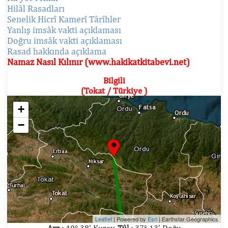
Hilâl Rasadları
Senelik Hicrî Kamerî Târîhler
Yanlış imsâk vakti açıklaması
Doğru imsâk vakti açıklaması
Rasad hakkında açıklama
Namaz Nasıl Kılınır (www.hakikatkitabevi.net)
Bilgili
(Tokat / Türkiye )
+
−
Leaflet
| Powered by
Esri
|
Earthstar Geographics
Arz :
40° 38' Kuzey,
Tûl :
37° 13' Doğu