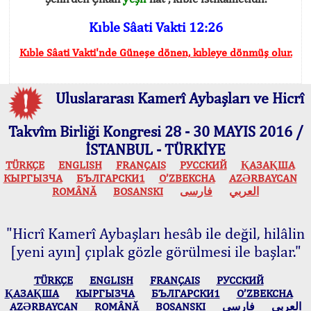
Kıble Sâati Vakti 12:26
Kıble Sâati Vakti'nde Güneşe dönen, kıbleye dönmüş olur.
Uluslararası Kamerî Aybaşları ve Hicrî
Takvîm Birliği Kongresi 28 - 30 MAYIS 2016 /
İSTANBUL - TÜRKİYE
TÜRKÇE
ENGLISH
FRANÇAIS
РУССКИЙ
ҚАЗАҚША
КЫPГЫЗЧA
БЪЛГАРСКИ1
O’ZBEKCHA
AZӘRBAYCAN
ROMÂNĂ
BOSANSKI
فارسی
العربي
"Hicrî Kamerî Aybaşları hesâb ile değil, hilâlin
[yeni ayın] çıplak gözle görülmesi ile başlar."
TÜRKÇE
ENGLISH
FRANÇAIS
РУССКИЙ
ҚАЗАҚША
КЫPГЫЗЧA
БЪЛГАРСКИ1
O’ZBEKCHA
AZӘRBAYCAN
ROMÂNĂ
BOSANSKI
فارسی
العربي