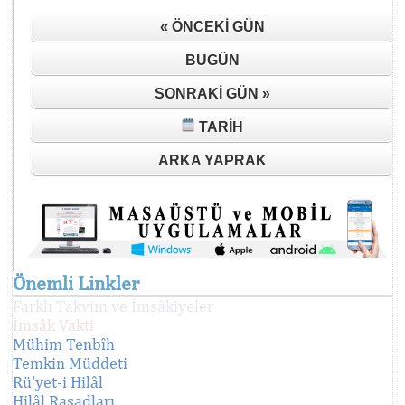
« ÖNCEKI GÜN
BUGÜN
SONRAKI GÜN »
TARIH
ARKA YAPRAK
Önemli Linkler
Farklı Takvim ve İmsâkiyeler
İmsâk Vakti
Mühim Tenbîh
Temkin Müddeti
Rü'yet-i Hilâl
Hilâl Rasadları