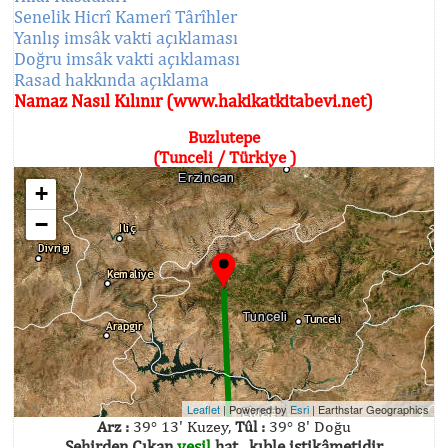
Senelik Hicrî Kamerî Târîhler
Yanlış imsâk vakti açıklaması
Doğru imsâk vakti açıklaması
Rasad hakkında açıklama
Namaz Nasıl Kılınır (www.hakikatkitabevi.net)
Buzlutepe
(Tunceli / Türkiye )
+
−
Leaflet
| Powered by
Esri
|
Earthstar Geographics
Arz :
39° 13' Kuzey,
Tûl :
39° 8' Doğu
Şehirden Çıkan
yeşil
hat , kıble istikâmetidir.