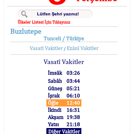
Ülkeler Listesi İçin Tıklayınız
Buzlutepe
Tunceli / Türkiye
Vasatî Vakitler
Ezânî Vakitler
/
Vasatî Vakitler
İmsâk
03:26
Sabâh
03:44
Güneş
05:21
İşrak
06:10
Öğle
12:40
İkindi
16:31
Akşam
19:38
Yatsı
21:18
Diğer Vakitler