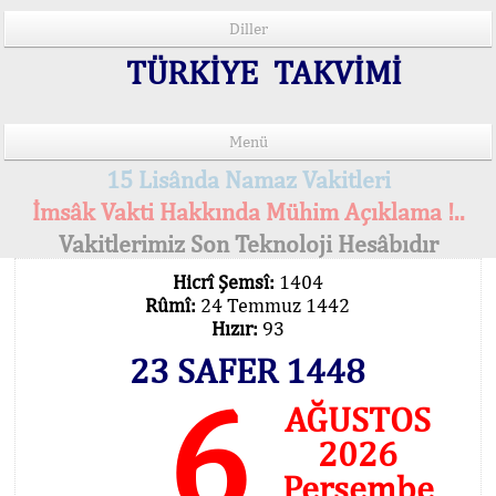
Diller
TÜRKİYE TAKVİMİ
Menü
15 Lisânda Namaz Vakitleri
İmsâk Vakti Hakkında Mühim Açıklama !..
Vakitlerimiz Son Teknoloji Hesâbıdır
Hicrî Şemsî:
1404
Rûmî:
24 Temmuz 1442
Hızır:
93
23 SAFER 1448
6
AĞUSTOS
2026
Perşembe