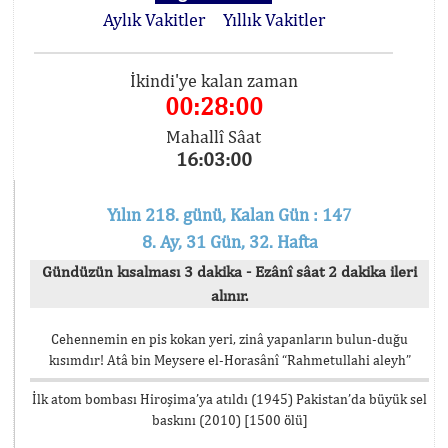
Aylık Vakitler
Yıllık Vakitler
İkindi'ye kalan zaman
00:27:59
Mahallî Sâat
16:03:01
Yılın 218. günü, Kalan Gün : 147
8. Ay, 31 Gün, 32. Hafta
Gündüzün kısalması 3 dakika - Ezânî sâat 2 dakika ileri
alınır.
Cehennemin en pis kokan yeri, zinâ yapanların bulun-duğu
kısımdır! Atâ bin Meysere el-Horasânî “Rahmetullahi aleyh”
İlk atom bombası Hiroşima’ya atıldı (1945) Pakistan’da büyük sel
baskını (2010) [1500 ölü]