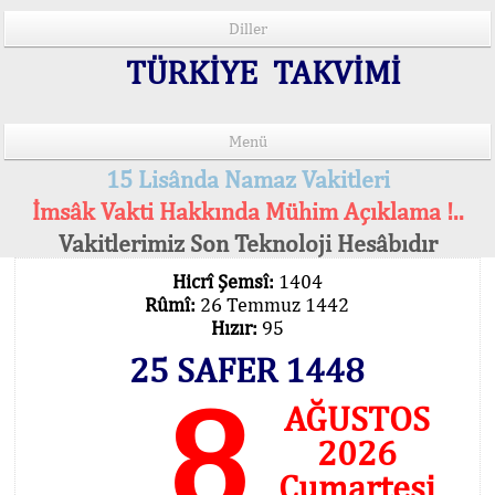
Diller
TÜRKİYE TAKVİMİ
Menü
15 Lisânda Namaz Vakitleri
İmsâk Vakti Hakkında Mühim Açıklama !..
Vakitlerimiz Son Teknoloji Hesâbıdır
Hicrî Şemsî:
1404
Rûmî:
26 Temmuz 1442
Hızır:
95
25 SAFER 1448
8
AĞUSTOS
2026
Cumartesi