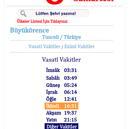
Ülkeler Listesi İçin Tıklayınız
Büyükörence
Tunceli / Türkiye
Vasatî Vakitler
Ezânî Vakitler
/
Vasatî Vakitler
İmsâk
03:31
Sabâh
03:49
Güneş
05:24
İşrak
06:14
Öğle
12:41
İkindi
16:31
Akşam
19:37
Yatsı
21:15
Diğer Vakitler