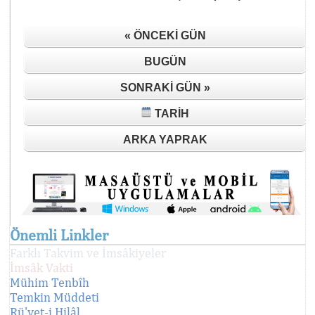
« ÖNCEKI GÜN
BUGÜN
SONRAKI GÜN »
TARIH
ARKA YAPRAK
Önemli Linkler
Farklı Takvim ve İmsâkiyeler
İmsâk Vakti
Mühim Tenbîh
Temkin Müddeti
Rü'yet-i Hilâl