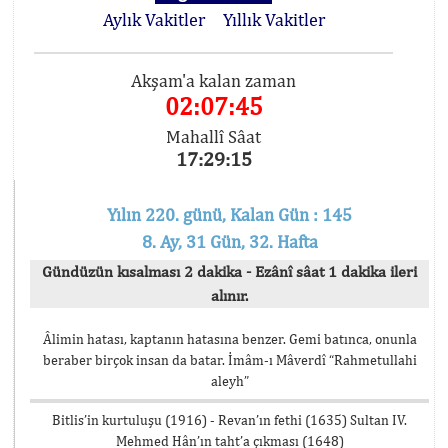
Aylık Vakitler
Yıllık Vakitler
Akşam'a kalan zaman
02:07:44
Mahallî Sâat
17:29:16
Yılın 220. günü, Kalan Gün : 145
8. Ay, 31 Gün, 32. Hafta
Gündüzün kısalması 2 dakika - Ezânî sâat 1 dakika ileri
alınır.
Âlimin hatası, kaptanın hatasına benzer. Gemi batınca, onunla
beraber birçok insan da batar. İmâm-ı Mâverdî “Rahmetullahi
aleyh”
Bitlis’in kurtuluşu (1916) - Revan’ın fethi (1635) Sultan IV.
Mehmed Hân’ın taht’a çıkması (1648)