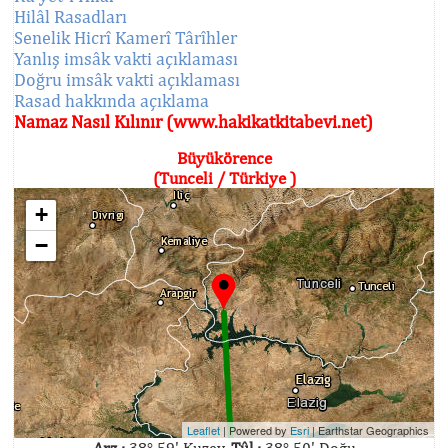
Hilâl Rasadları
Senelik Hicrî Kamerî Târîhler
Yanlış imsâk vakti açıklaması
Doğru imsâk vakti açıklaması
Rasad hakkında açıklama
Namaz Nasıl Kılınır (www.hakikatkitabevi.net)
Büyükörence
(Tunceli / Türkiye )
+
−
Leaflet
| Powered by
Esri
|
Earthstar Geographics
Arz :
38° 59' Kuzey,
Tûl :
38° 50' Doğu