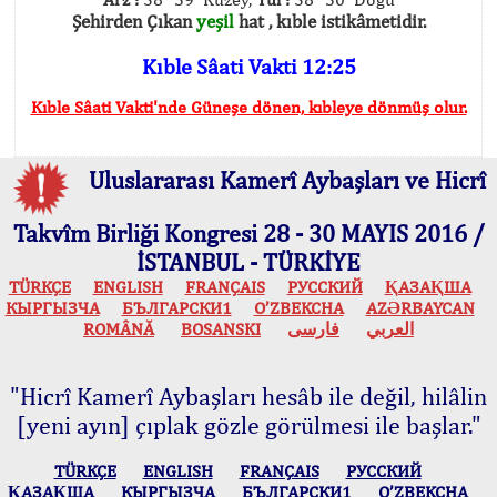
Şehirden Çıkan
yeşil
hat , kıble istikâmetidir.
Kıble Sâati Vakti 12:25
Kıble Sâati Vakti'nde Güneşe dönen, kıbleye dönmüş olur.
Uluslararası Kamerî Aybaşları ve Hicrî
Takvîm Birliği Kongresi 28 - 30 MAYIS 2016 /
İSTANBUL - TÜRKİYE
TÜRKÇE
ENGLISH
FRANÇAIS
РУССКИЙ
ҚАЗАҚША
КЫPГЫЗЧA
БЪЛГАРСКИ1
O’ZBEKCHA
AZӘRBAYCAN
ROMÂNĂ
BOSANSKI
فارسی
العربي
"Hicrî Kamerî Aybaşları hesâb ile değil, hilâlin
[yeni ayın] çıplak gözle görülmesi ile başlar."
TÜRKÇE
ENGLISH
FRANÇAIS
РУССКИЙ
ҚАЗАҚША
КЫPГЫЗЧA
БЪЛГАРСКИ1
O’ZBEKCHA