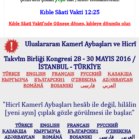
Kıble Sâati Vakti 12:25
Kıble Sâati Vakti'nde Güneşe dönen, kıbleye dönmüş olur.
Uluslararası Kamerî Aybaşları ve Hicrî
Takvîm Birliği Kongresi 28 - 30 MAYIS 2016 /
İSTANBUL - TÜRKİYE
TÜRKÇE
ENGLISH
FRANÇAIS
РУССКИЙ
ҚАЗАҚША
КЫPГЫЗЧA
БЪЛГАРСКИ1
O’ZBEKCHA
AZӘRBAYCAN
ROMÂNĂ
BOSANSKI
فارسی
العربي
"Hicrî Kamerî Aybaşları hesâb ile değil, hilâlin
[yeni ayın] çıplak gözle görülmesi ile başlar."
TÜRKÇE
ENGLISH
FRANÇAIS
РУССКИЙ
ҚАЗАҚША
КЫPГЫЗЧA
БЪЛГАРСКИ1
O’ZBEKCHA
AZӘRBAYCAN
ROMÂNĂ
BOSANSKI
فارسی
العربي