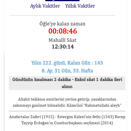
Aylık Vakitler
Yıllık Vakitler
Öğle'ye kalan zaman
00:08:46
Mahallî Sâat
12:30:14
Yılın 222. günü, Kalan Gün : 143
8. Ay, 31 Gün, 33. Hafta
Gündüzün kısalması 2 dakika - Ezânî sâat 1 dakika ileri
alınır.
Allahü teâlânın emirlerini yerine getirip, yasaklarından
sakınmayı ganîmet bilmelidir. Kâzerûnî “Rahmetullahi aleyh”
Anafartalar Zaferi (1915) - Estergon Kalesi’nin fethi (1543) Recep
Tayyip Erdoğan’ın Cumhurbaşkanı seçilmesi (2014)