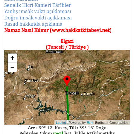
Senelik Hicrî Kamerî Târîhler
Yanlış imsâk vakti açıklaması
Doğru imsâk vakti açıklaması
Rasad hakkında açıklama
Namaz Nasıl Kılınır (www.hakikatkitabevi.net)
Elgazi
(Tunceli / Türkiye )
+
−
Leaflet
| Powered by
Esri
|
Earthstar Geographics
Arz :
39° 12' Kuzey,
Tûl :
39° 16' Doğu
Şehirden Çıkan
yeşil
hat , kıble istikâmetidir.