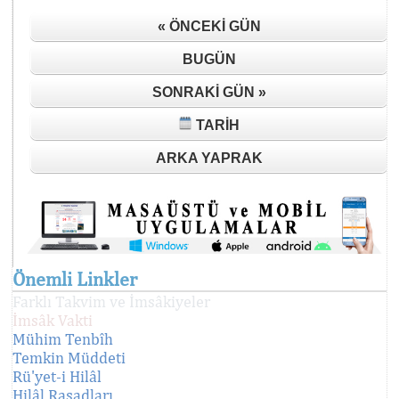
« ÖNCEKI GÜN
BUGÜN
SONRAKI GÜN »
TARIH
ARKA YAPRAK
Önemli Linkler
Farklı Takvim ve İmsâkiyeler
İmsâk Vakti
Mühim Tenbîh
Temkin Müddeti
Rü'yet-i Hilâl
Hilâl Rasadları