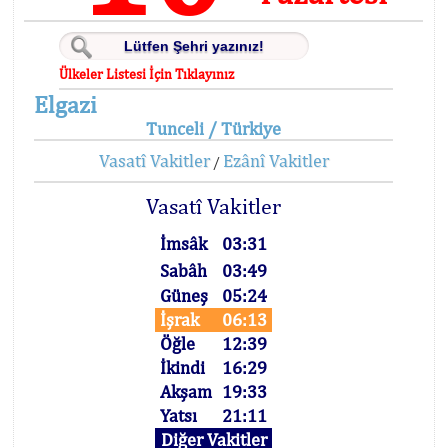
Ülkeler Listesi İçin Tıklayınız
Elgazi
Tunceli / Türkiye
Vasatî Vakitler
Ezânî Vakitler
/
Vasatî Vakitler
İmsâk
03:31
Sabâh
03:49
Güneş
05:24
İşrak
06:13
Öğle
12:39
İkindi
16:29
Akşam
19:33
Yatsı
21:11
Diğer Vakitler