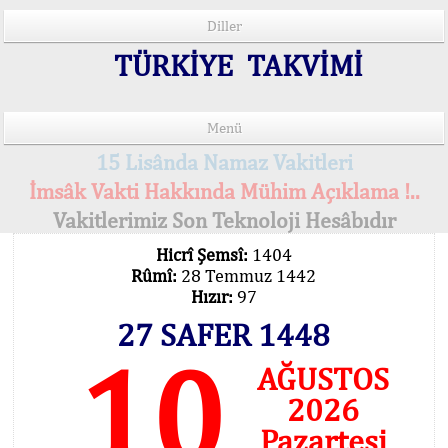
Diller
TÜRKİYE TAKVİMİ
Menü
15 Lisânda Namaz Vakitleri
İmsâk Vakti Hakkında Mühim Açıklama !..
Vakitlerimiz Son Teknoloji Hesâbıdır
Hicrî Şemsî:
1404
Rûmî:
28 Temmuz 1442
Hızır:
97
27 SAFER 1448
10
AĞUSTOS
2026
Pazartesi