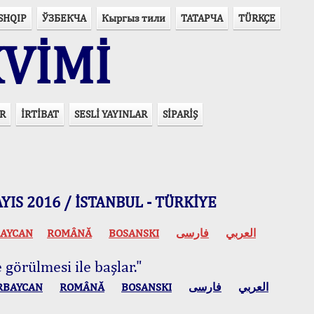
SHQIP
ЎЗБЕКЧА
Кыргыз тили
ТАТАРЧА
TÜRKÇE
VİMİ
R
İRTİBAT
SESLİ YAYINLAR
SİPARİŞ
 MAYIS 2016 / İSTANBUL - TÜRKİYE
AYCAN
ROMÂNĂ
BOSANSKI
فارسی
العربي
 görülmesi ile başlar."
RBAYCAN
ROMÂNĂ
BOSANSKI
فارسی
العربي