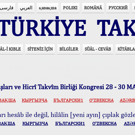
فارسی
العربي
қазақша
POLSKI
ROMÂNĂ
РУССКИЙ
ÜRKİYE TAK
ÂL-İ KIBLE
SİTENİZ İÇİN
BİLGİLER
SÜÂL - CEVÂB
KİTÂBLA
15 Lisânda Namaz Vakitleri
İmsâk Vakti Hakkında Mühim Açıklama !..
Vakitlerimiz Son Teknoloji Hesâbıdır
ları ve Hicrî Takvîm Birliği Kongresi 28 - 30
ЗАҚША
КЫPГЫЗЧA
БЪЛГАРСКИ1
O’ZBEKCHA
AZӘRB
ı hesâb ile değil, hilâlin [yeni ayın] çıplak gözle
ЗАҚША
КЫPГЫЗЧA
БЪЛГАРСКИ1
O’ZBEKCHA
AZӘ