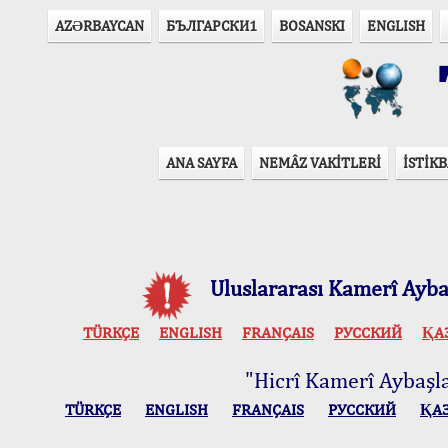
AZӘRBAYCAN
БЪЛГАРСКИ1
BOSANSKI
ENGLISH
T
ANA SAYFA
NEMÂZ VAKİTLERİ
İSTİKB
Uluslararası Kamerî Aybaş
TÜRKÇE
ENGLISH
FRANÇAIS
РУССКИЙ
ҚА
"Hicrî Kamerî Aybaşlar
TÜRKÇE
ENGLISH
FRANÇAIS
РУССКИЙ
ҚА