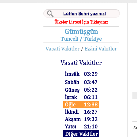
Ülkeler Listesi İçin Tıklayınız
Gümüşgün
Tunceli / Türkiye
Vasatî Vakitler
Ezânî Vakitler
/
Vasatî Vakitler
İmsâk
03:29
Sabâh
03:47
Güneş
05:22
İşrak
06:11
Öğle
12:38
İkindi
16:27
Akşam
19:32
Yatsı
21:10
S
Diğer Vakitler