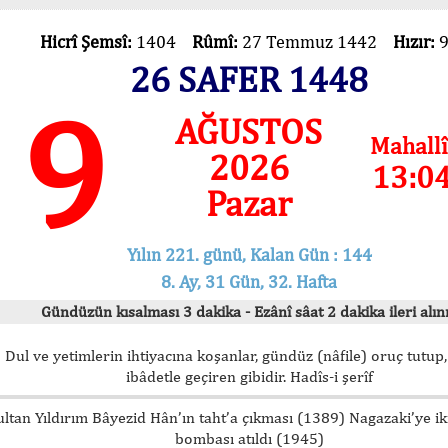
Hicrî Şemsî:
1404
Rûmî:
27 Temmuz 1442
Hızır:
26 SAFER 1448
9
AĞUSTOS
Mahallî
2026
13:0
Pazar
Yılın 221. günü, Kalan Gün : 144
8. Ay, 31 Gün, 32. Hafta
Gündüzün kısalması 3 dakika - Ezânî sâat 2 dakika ileri alını
Dul ve yetimlerin ihtiyacına koşanlar, gündüz (nâfile) oruç tutup,
ibâdetle geçiren gibidir. Hadîs-i şerîf
ultan Yıldırım Bâyezid Hân’ın taht’a çıkması (1389) Nagazaki’ye i
bombası atıldı (1945)