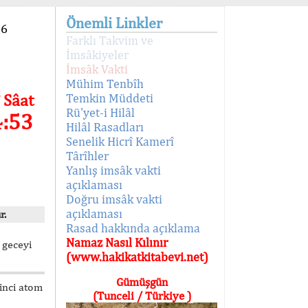
Önemli Linkler
96
Farklı Takvim ve
İmsâkiyeler
İmsâk Vakti
Mühim Tenbîh
 Sâat
Temkin Müddeti
Rü'yet-i Hilâl
4:53
Hilâl Rasadları
Senelik Hicrî Kamerî
Târîhler
Yanlış imsâk vakti
açıklaması
Doğru imsâk vakti
açıklaması
r.
Rasad hakkında açıklama
Namaz Nasıl Kılınır
 geceyi
(www.hakikatkitabevi.net)
Gümüşgün
kinci atom
(Tunceli / Türkiye )