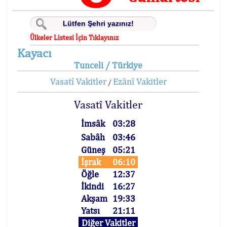
Ülkeler Listesi İçin Tıklayınız
Kayacı
Tunceli / Türkiye
Vasatî Vakitler
Ezânî Vakitler
/
Vasatî Vakitler
İmsâk
03:28
Sabâh
03:46
Güneş
05:21
İşrak
06:10
Öğle
12:37
İkindi
16:27
Akşam
19:33
Yatsı
21:11
Diğer Vakitler