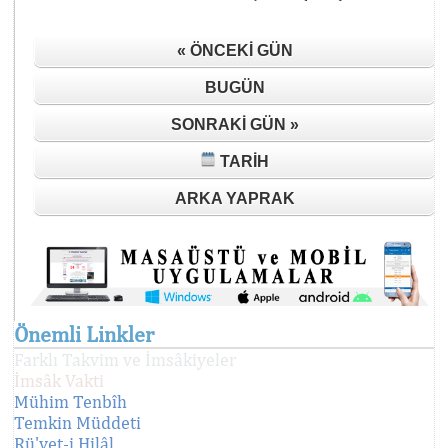
« ÖNCEKI GÜN
BUGÜN
SONRAKI GÜN »
TARIH
ARKA YAPRAK
Önemli Linkler
Farklı Takvim ve İmsâkiyeler
İmsâk Vakti
Mühim Tenbîh
Temkin Müddeti
Rü'yet-i Hilâl