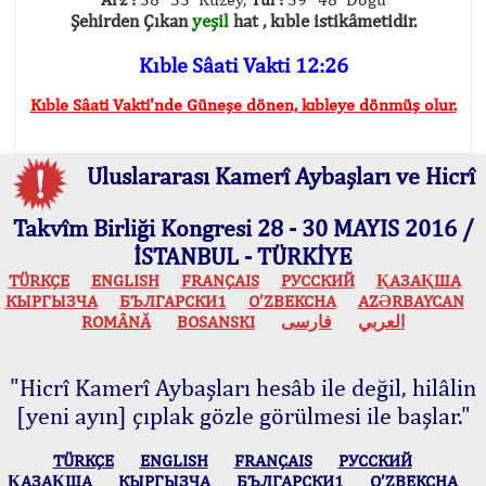
Şehirden Çıkan
yeşil
hat , kıble istikâmetidir.
Kıble Sâati Vakti 12:26
Kıble Sâati Vakti'nde Güneşe dönen, kıbleye dönmüş olur.
Uluslararası Kamerî Aybaşları ve Hicrî
Takvîm Birliği Kongresi 28 - 30 MAYIS 2016 /
İSTANBUL - TÜRKİYE
TÜRKÇE
ENGLISH
FRANÇAIS
РУССКИЙ
ҚАЗАҚША
КЫPГЫЗЧA
БЪЛГАРСКИ1
O’ZBEKCHA
AZӘRBAYCAN
ROMÂNĂ
BOSANSKI
فارسی
العربي
"Hicrî Kamerî Aybaşları hesâb ile değil, hilâlin
[yeni ayın] çıplak gözle görülmesi ile başlar."
TÜRKÇE
ENGLISH
FRANÇAIS
РУССКИЙ
ҚАЗАҚША
КЫPГЫЗЧA
БЪЛГАРСКИ1
O’ZBEKCHA