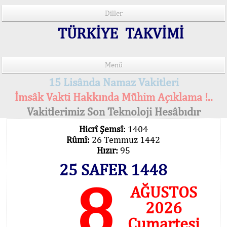
Diller
TÜRKİYE TAKVİMİ
Menü
15 Lisânda Namaz Vakitleri
İmsâk Vakti Hakkında Mühim Açıklama !..
Vakitlerimiz Son Teknoloji Hesâbıdır
Hicrî Şemsî:
1404
Rûmî:
26 Temmuz 1442
Hızır:
95
25 SAFER 1448
8
AĞUSTOS
2026
Cumartesi