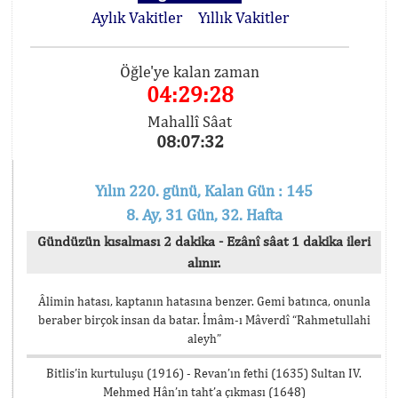
Aylık Vakitler
Yıllık Vakitler
Öğle'ye kalan zaman
04:29:28
Mahallî Sâat
08:07:32
Yılın 220. günü, Kalan Gün : 145
8. Ay, 31 Gün, 32. Hafta
Gündüzün kısalması 2 dakika - Ezânî sâat 1 dakika ileri
alınır.
Âlimin hatası, kaptanın hatasına benzer. Gemi batınca, onunla
beraber birçok insan da batar. İmâm-ı Mâverdî “Rahmetullahi
aleyh”
Bitlis’in kurtuluşu (1916) - Revan’ın fethi (1635) Sultan IV.
Mehmed Hân’ın taht’a çıkması (1648)