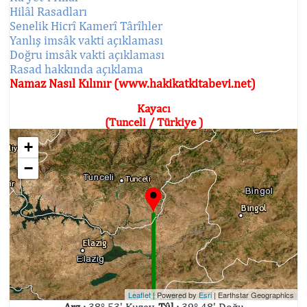
Hilâl Rasadları
Senelik Hicrî Kamerî Târîhler
Yanlış imsâk vakti açıklaması
Doğru imsâk vakti açıklaması
Rasad hakkında açıklama
Namaz Nasıl Kılınır (www.hakikatkitabevi.net)
Kayacı
(Tunceli / Türkiye )
+
−
Leaflet
| Powered by
Esri
|
Earthstar Geographics
Arz :
38° 53' Kuzey,
Tûl :
39° 48' Doğu