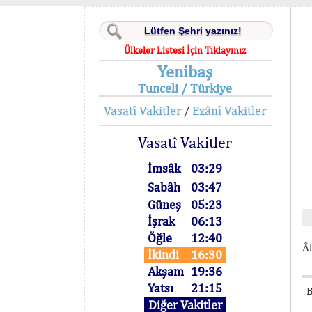
Ülkeler Listesi İçin Tıklayınız
Yenibaş
Tunceli / Türkiye
Vasatî Vakitler
Ezânî Vakitler
/
Vasatî Vakitler
İmsâk
03:29
Sabâh
03:47
Güneş
05:23
İşrak
06:13
Öğle
12:40
Âl
İkindi
16:30
Akşam
19:36
Yatsı
21:15
B
Diğer Vakitler