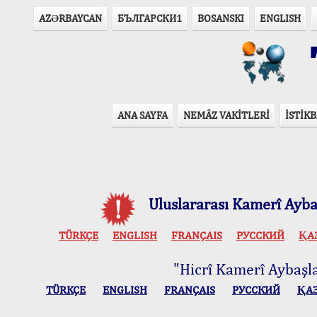
AZӘRBAYCAN
БЪЛГАРСКИ1
BOSANSKI
ENGLISH
T
ANA SAYFA
NEMÂZ VAKİTLERİ
İSTİKB
Uluslararası Kamerî Aybaş
TÜRKÇE
ENGLISH
FRANÇAIS
РУССКИЙ
ҚА
"Hicrî Kamerî Aybaşlar
TÜRKÇE
ENGLISH
FRANÇAIS
РУССКИЙ
ҚА