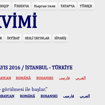
SHQIP
ЎЗБЕКЧА
Кыргыз тили
ТАТАРЧА
TÜRKÇE
VİMİ
R
İRTİBAT
SESLİ YAYINLAR
SİPARİŞ
 MAYIS 2016 / İSTANBUL - TÜRKİYE
AYCAN
ROMÂNĂ
BOSANSKI
فارسی
العربي
 görülmesi ile başlar."
RBAYCAN
ROMÂNĂ
BOSANSKI
فارسی
العربي