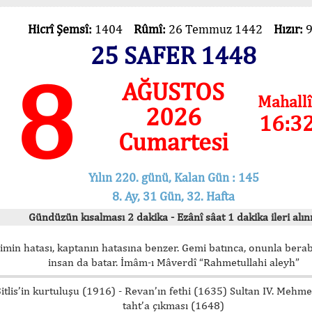
Hicrî Şemsî:
1404
Rûmî:
26 Temmuz 1442
Hızır:
25 SAFER 1448
8
AĞUSTOS
Mahallî
2026
16:3
Cumartesi
Yılın 220. günü, Kalan Gün : 145
8. Ay, 31 Gün, 32. Hafta
Gündüzün kısalması 2 dakika - Ezânî sâat 1 dakika ileri alını
imin hatası, kaptanın hatasına benzer. Gemi batınca, onunla bera
insan da batar. İmâm-ı Mâverdî “Rahmetullahi aleyh”
itlis’in kurtuluşu (1916) - Revan’ın fethi (1635) Sultan IV. Mehm
taht’a çıkması (1648)