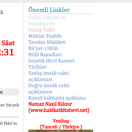
Önemli Linkler
95
Farklı Takvim ve
İmsâkiyeler
İmsâk Vakti
Mühim Tenbîh
 Sâat
Temkin Müddeti
Rü'yet-i Hilâl
2:31
Hilâl Rasadları
Senelik Hicrî Kamerî
Târîhler
Yanlış imsâk vakti
açıklaması
Doğru imsâk vakti
açıklaması
r.
Rasad hakkında açıklama
Namaz Nasıl Kılınır
ber birçok
(www.hakikatkitabevi.net)
Yenibaş
ed Hân’ın
(Tunceli / Türkiye )