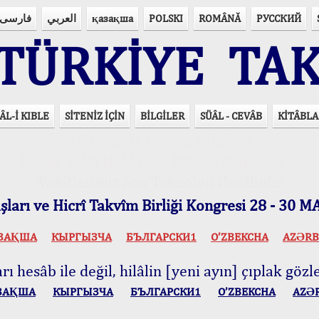
فارسی
العربي
қазақша
POLSKI
ROMÂNĂ
РУССКИЙ
ÜRKİYE TAK
ÂL-İ KIBLE
SİTENİZ İÇİN
BİLGİLER
SÜÂL - CEVÂB
KİTÂBLA
15 Lisânda Namaz Vakitleri
İmsâk Vakti Hakkında Mühim Açıklama !..
Vakitlerimiz Son Teknoloji Hesâbıdır
ları ve Hicrî Takvîm Birliği Kongresi 28 - 30
ЗАҚША
КЫPГЫЗЧA
БЪЛГАРСКИ1
O’ZBEKCHA
AZӘRB
ı hesâb ile değil, hilâlin [yeni ayın] çıplak gözle
ЗАҚША
КЫPГЫЗЧA
БЪЛГАРСКИ1
O’ZBEKCHA
AZӘ