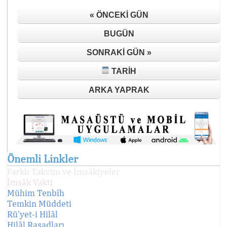
« ÖNCEKI GÜN
BUGÜN
SONRAKI GÜN »
TARIH
ARKA YAPRAK
Önemli Linkler
Farklı Takvim ve İmsâkiyeler
İmsâk Vakti
Mühim Tenbîh
Temkin Müddeti
Rü'yet-i Hilâl
Hilâl Rasadları