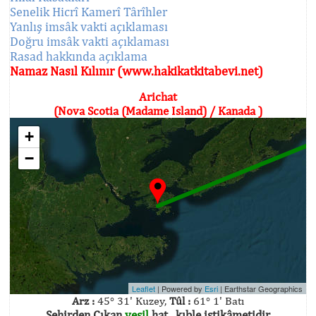
Senelik Hicrî Kamerî Târîhler
Yanlış imsâk vakti açıklaması
Doğru imsâk vakti açıklaması
Rasad hakkında açıklama
Namaz Nasıl Kılınır (www.hakikatkitabevi.net)
Arichat
(Nova Scotia (Madame Island) / Kanada )
+
−
Leaflet
| Powered by
Esri
|
Earthstar Geographics
Arz :
45° 31' Kuzey,
Tûl :
61° 1' Batı
Şehirden Çıkan
yeşil
hat , kıble istikâmetidir.