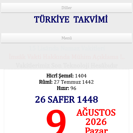
Diller
TÜRKİYE TAKVİMİ
Menü
15 Lisânda Namaz Vakitleri
İmsâk Vakti Hakkında Mühim Açıklama !..
Vakitlerimiz Son Teknoloji Hesâbıdır
Hicrî Şemsî:
1404
Rûmî:
27 Temmuz 1442
Hızır:
96
26 SAFER 1448
9
AĞUSTOS
2026
Pazar