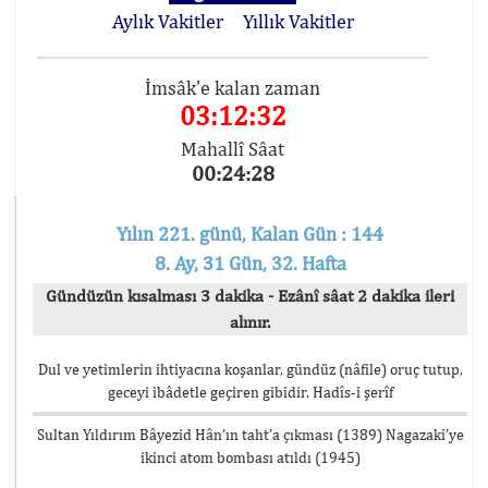
Aylık Vakitler
Yıllık Vakitler
İmsâk'e kalan zaman
03:12:32
Mahallî Sâat
00:24:28
Yılın 221. günü, Kalan Gün : 144
8. Ay, 31 Gün, 32. Hafta
Gündüzün kısalması 3 dakika - Ezânî sâat 2 dakika ileri
alınır.
Dul ve yetimlerin ihtiyacına koşanlar, gündüz (nâfile) oruç tutup,
geceyi ibâdetle geçiren gibidir. Hadîs-i şerîf
Sultan Yıldırım Bâyezid Hân’ın taht’a çıkması (1389) Nagazaki’ye
ikinci atom bombası atıldı (1945)