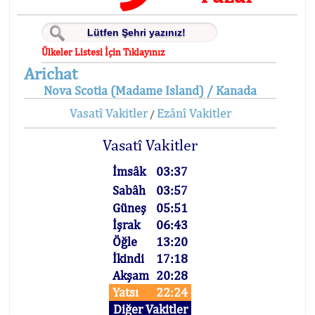
Ülkeler Listesi İçin Tıklayınız
Arichat
Nova Scotia (Madame Island) / Kanada
Vasatî Vakitler
Ezânî Vakitler
/
Vasatî Vakitler
İmsâk
03:37
Sabâh
03:57
Güneş
05:51
İşrak
06:43
Öğle
13:20
İkindi
17:18
Akşam
20:28
Yatsı
22:24
Diğer Vakitler