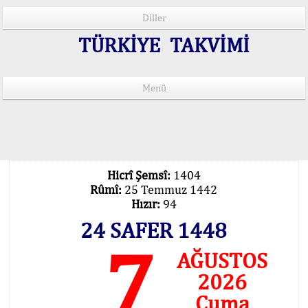
Diller
TÜRKİYE TAKVİMİ
Menü
15 Lisânda Namaz Vakitleri
İmsâk Vakti Hakkında Mühim Açıklama !..
Vakitlerimiz Son Teknoloji Hesâbıdır
Hicrî Şemsî:
1404
Rûmî:
25 Temmuz 1442
Hızır:
94
24 SAFER 1448
7
AĞUSTOS
2026
Cuma