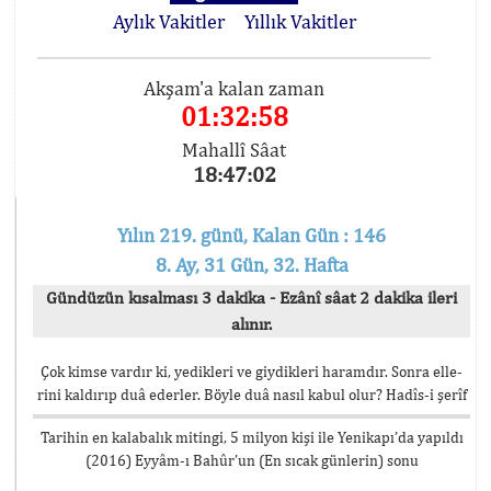
Aylık Vakitler
Yıllık Vakitler
Akşam'a kalan zaman
01:32:58
Mahallî Sâat
18:47:02
Yılın 219. günü, Kalan Gün : 146
8. Ay, 31 Gün, 32. Hafta
Gündüzün kısalması 3 dakika - Ezânî sâat 2 dakika ileri
alınır.
Çok kimse vardır ki, yedikleri ve giydikleri haramdır. Sonra elle-
rini kaldırıp duâ ederler. Böyle duâ nasıl kabul olur? Hadîs-i şerîf
Tarihin en kalabalık mitingi, 5 milyon kişi ile Yenikapı’da yapıldı
(2016) Eyyâm-ı Bahûr’un (En sıcak günlerin) sonu