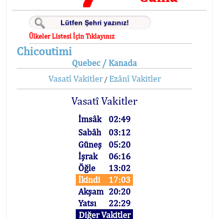
Ülkeler Listesi İçin Tıklayınız
Chicoutimi
Quebec / Kanada
Vasatî Vakitler
Ezânî Vakitler
/
Vasatî Vakitler
İmsâk
02:49
Sabâh
03:12
Güneş
05:20
İşrak
06:16
Öğle
13:02
İkindi
17:03
Akşam
20:20
Yatsı
22:29
Diğer Vakitler