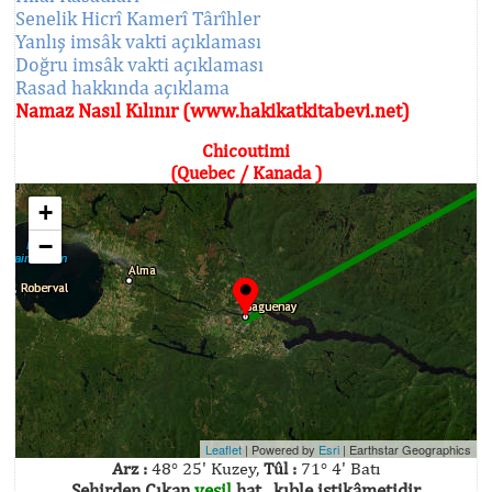
Senelik Hicrî Kamerî Târîhler
Yanlış imsâk vakti açıklaması
Doğru imsâk vakti açıklaması
Rasad hakkında açıklama
Namaz Nasıl Kılınır (www.hakikatkitabevi.net)
Chicoutimi
(Quebec / Kanada )
+
−
Leaflet
| Powered by
Esri
|
Earthstar Geographics
Arz :
48° 25' Kuzey,
Tûl :
71° 4' Batı
Şehirden Çıkan
yeşil
hat , kıble istikâmetidir.