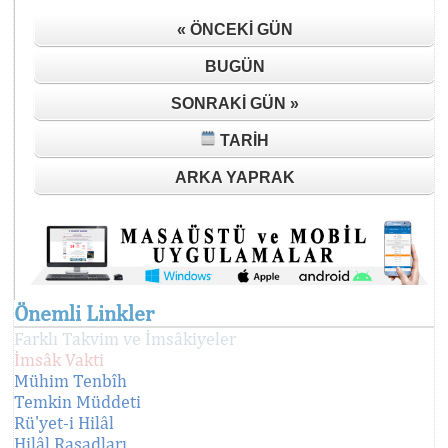
« ÖNCEKI GÜN
BUGÜN
SONRAKI GÜN »
TARIH
ARKA YAPRAK
Önemli Linkler
Farklı Takvim ve İmsâkiyeler
İmsâk Vakti
Mühim Tenbîh
Temkin Müddeti
Rü'yet-i Hilâl
Hilâl Rasadları