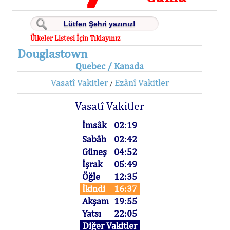
Ülkeler Listesi İçin Tıklayınız
Douglastown
Quebec / Kanada
Vasatî Vakitler
Ezânî Vakitler
/
Vasatî Vakitler
İmsâk
02:19
Sabâh
02:42
Güneş
04:52
İşrak
05:49
Öğle
12:35
İkindi
16:37
Akşam
19:55
Yatsı
22:05
Diğer Vakitler