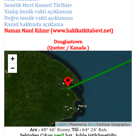
Senelik Hicrî Kamerî Târîhler
Yanlış imsâk vakti açıklaması
Doğru imsâk vakti açıklaması
Rasad hakkında açıklama
Namaz Nasıl Kılınır (www.hakikatkitabevi.net)
Douglastown
(Quebec / Kanada )
+
−
Leaflet
| Powered by
Esri
|
Earthstar Geographics
Arz :
48° 46' Kuzey,
Tûl :
64° 24' Batı
Şehirden Çıkan
yeşil
hat , kıble istikâmetidir.