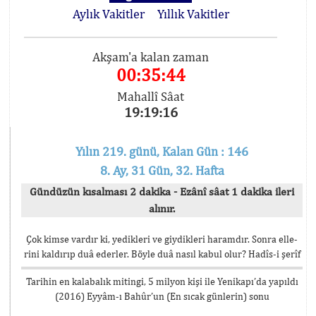
Aylık Vakitler
Yıllık Vakitler
Akşam'a kalan zaman
00:35:44
Mahallî Sâat
19:19:16
Yılın 219. günü, Kalan Gün : 146
8. Ay, 31 Gün, 32. Hafta
Gündüzün kısalması 2 dakika - Ezânî sâat 1 dakika ileri
alınır.
Çok kimse vardır ki, yedikleri ve giydikleri haramdır. Sonra elle-
rini kaldırıp duâ ederler. Böyle duâ nasıl kabul olur? Hadîs-i şerîf
Tarihin en kalabalık mitingi, 5 milyon kişi ile Yenikapı’da yapıldı
(2016) Eyyâm-ı Bahûr’un (En sıcak günlerin) sonu