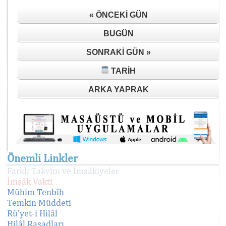
« ÖNCEKI GÜN
BUGÜN
SONRAKI GÜN »
TARIH
ARKA YAPRAK
Önemli Linkler
Farklı Takvim ve İmsâkiyeler
İmsâk Vakti
Mühim Tenbîh
Temkin Müddeti
Rü'yet-i Hilâl
Hilâl Rasadları