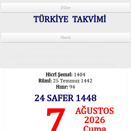
Diller
TÜRKİYE TAKVİMİ
Menü
15 Lisânda Namaz Vakitleri
İmsâk Vakti Hakkında Mühim Açıklama !..
Vakitlerimiz Son Teknoloji Hesâbıdır
Hicrî Şemsî:
1404
Rûmî:
25 Temmuz 1442
Hızır:
94
24 SAFER 1448
7
AĞUSTOS
2026
Cuma