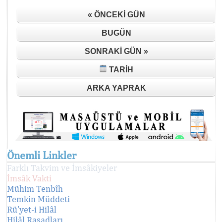
« ÖNCEKI GÜN
BUGÜN
SONRAKI GÜN »
TARIH
ARKA YAPRAK
Önemli Linkler
Farklı Takvim ve İmsâkiyeler
İmsâk Vakti
Mühim Tenbîh
Temkin Müddeti
Rü'yet-i Hilâl
Hilâl Rasadları