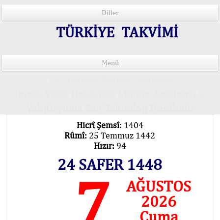
Diller
TÜRKİYE TAKVİMİ
Menü
15 Lisânda Namaz Vakitleri
İmsâk Vakti Hakkında Mühim Açıklama !..
Vakitlerimiz Son Teknoloji Hesâbıdır
Hicrî Şemsî:
1404
Rûmî:
25 Temmuz 1442
Hızır:
94
24 SAFER 1448
7
AĞUSTOS
2026
Cuma