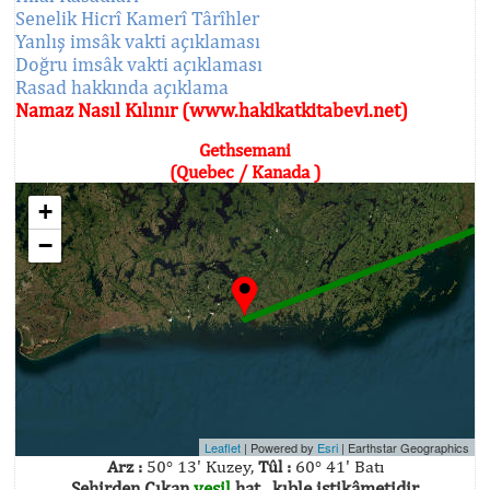
Senelik Hicrî Kamerî Târîhler
Yanlış imsâk vakti açıklaması
Doğru imsâk vakti açıklaması
Rasad hakkında açıklama
Namaz Nasıl Kılınır (www.hakikatkitabevi.net)
Gethsemani
(Quebec / Kanada )
+
−
Leaflet
| Powered by
Esri
|
Earthstar Geographics
Arz :
50° 13' Kuzey,
Tûl :
60° 41' Batı
Şehirden Çıkan
yeşil
hat , kıble istikâmetidir.