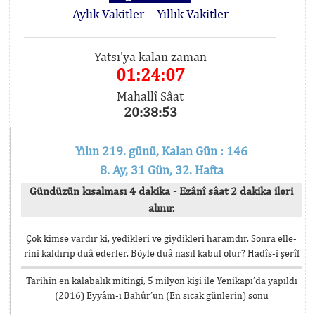
Aylık Vakitler
Yıllık Vakitler
Yatsı'ya kalan zaman
01:24:07
Mahallî Sâat
20:38:53
Yılın 219. günü, Kalan Gün : 146
8. Ay, 31 Gün, 32. Hafta
Gündüzün kısalması 4 dakika - Ezânî sâat 2 dakika ileri
alınır.
Çok kimse vardır ki, yedikleri ve giydikleri haramdır. Sonra elle-
rini kaldırıp duâ ederler. Böyle duâ nasıl kabul olur? Hadîs-i şerîf
Tarihin en kalabalık mitingi, 5 milyon kişi ile Yenikapı’da yapıldı
(2016) Eyyâm-ı Bahûr’un (En sıcak günlerin) sonu