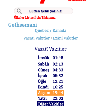
Ülkeler Listesi İçin Tıklayınız
Gethsemani
Quebec / Kanada
Vasatî Vakitler
Ezânî Vakitler
/
Vasatî Vakitler
İmsâk
01:48
Sabâh
02:13
Güneş
04:33
İşrak
05:32
Öğle
12:21
İkindi
16:25
Akşam
19:44
Yatsı
22:03
Diğer Vakitler