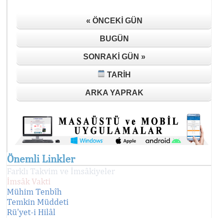
« ÖNCEKI GÜN
BUGÜN
SONRAKI GÜN »
TARIH
ARKA YAPRAK
Önemli Linkler
Farklı Takvim ve İmsâkiyeler
İmsâk Vakti
Mühim Tenbîh
Temkin Müddeti
Rü'yet-i Hilâl