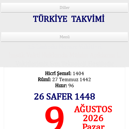
Diller
TÜRKİYE TAKVİMİ
Menü
15 Lisânda Namaz Vakitleri
İmsâk Vakti Hakkında Mühim Açıklama !..
Vakitlerimiz Son Teknoloji Hesâbıdır
Hicrî Şemsî:
1404
Rûmî:
27 Temmuz 1442
Hızır:
96
26 SAFER 1448
9
AĞUSTOS
2026
Pazar