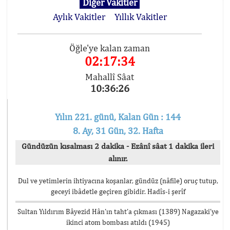
Diğer Vakitler
Aylık Vakitler
Yıllık Vakitler
Öğle'ye kalan zaman
02:17:34
Mahallî Sâat
10:36:26
Yılın 221. günü, Kalan Gün : 144
8. Ay, 31 Gün, 32. Hafta
Gündüzün kısalması 2 dakika - Ezânî sâat 1 dakika ileri
alınır.
Dul ve yetimlerin ihtiyacına koşanlar, gündüz (nâfile) oruç tutup,
geceyi ibâdetle geçiren gibidir. Hadîs-i şerîf
Sultan Yıldırım Bâyezid Hân’ın taht’a çıkması (1389) Nagazaki’ye
ikinci atom bombası atıldı (1945)