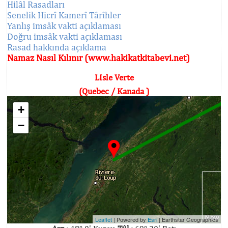
Hilâl Rasadları
Senelik Hicrî Kamerî Târîhler
Yanlış imsâk vakti açıklaması
Doğru imsâk vakti açıklaması
Rasad hakkında açıklama
Namaz Nasıl Kılınır (www.hakikatkitabevi.net)
LIsle Verte
(Quebec / Kanada )
+
−
Leaflet
| Powered by
Esri
|
Earthstar Geographics