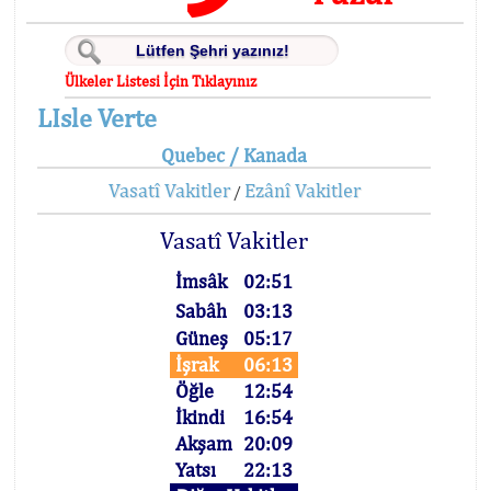
Ülkeler Listesi İçin Tıklayınız
LIsle Verte
Quebec / Kanada
Vasatî Vakitler
Ezânî Vakitler
/
Vasatî Vakitler
İmsâk
02:51
Sabâh
03:13
Güneş
05:17
İşrak
06:13
Öğle
12:54
İkindi
16:54
Akşam
20:09
Yatsı
22:13