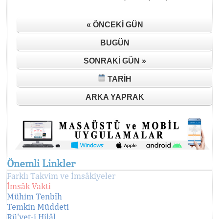
« ÖNCEKI GÜN
BUGÜN
SONRAKI GÜN »
TARIH
ARKA YAPRAK
Önemli Linkler
Farklı Takvim ve İmsâkiyeler
İmsâk Vakti
Mühim Tenbîh
Temkin Müddeti
Rü'yet-i Hilâl