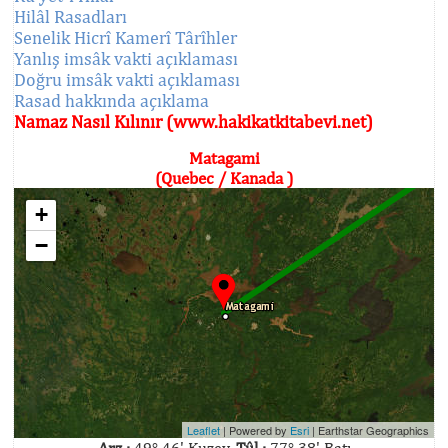
Hilâl Rasadları
Senelik Hicrî Kamerî Târîhler
Yanlış imsâk vakti açıklaması
Doğru imsâk vakti açıklaması
Rasad hakkında açıklama
Namaz Nasıl Kılınır (www.hakikatkitabevi.net)
Matagami
(Quebec / Kanada )
+
−
Leaflet
| Powered by
Esri
|
Earthstar Geographics
Arz :
49° 46' Kuzey,
Tûl :
77° 38' Batı