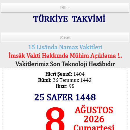
Diller
TÜRKİYE TAKVİMİ
Menü
15 Lisânda Namaz Vakitleri
İmsâk Vakti Hakkında Mühim Açıklama !..
Vakitlerimiz Son Teknoloji Hesâbıdır
Hicrî Şemsî:
1404
Rûmî:
26 Temmuz 1442
Hızır:
95
25 SAFER 1448
8
AĞUSTOS
2026
Cumartesi