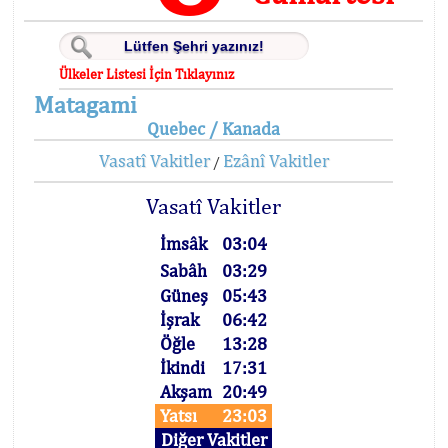
Ülkeler Listesi İçin Tıklayınız
Matagami
Quebec / Kanada
Vasatî Vakitler
Ezânî Vakitler
/
Vasatî Vakitler
İmsâk
03:04
Sabâh
03:29
Güneş
05:43
İşrak
06:42
Öğle
13:28
İkindi
17:31
Akşam
20:49
Yatsı
23:03
Diğer Vakitler