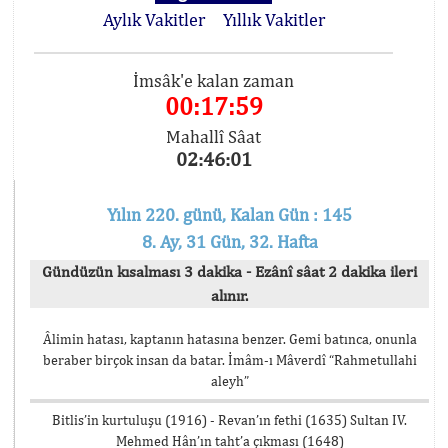
Aylık Vakitler
Yıllık Vakitler
İmsâk'e kalan zaman
00:17:59
Mahallî Sâat
02:46:01
Yılın 220. günü, Kalan Gün : 145
8. Ay, 31 Gün, 32. Hafta
Gündüzün kısalması 3 dakika - Ezânî sâat 2 dakika ileri
alınır.
Âlimin hatası, kaptanın hatasına benzer. Gemi batınca, onunla
beraber birçok insan da batar. İmâm-ı Mâverdî “Rahmetullahi
aleyh”
Bitlis’in kurtuluşu (1916) - Revan’ın fethi (1635) Sultan IV.
Mehmed Hân’ın taht’a çıkması (1648)