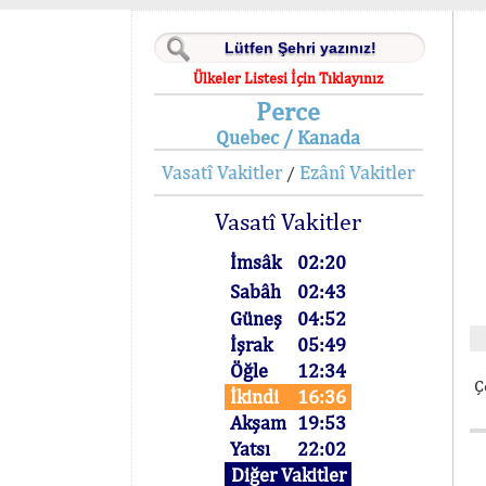
Ülkeler Listesi İçin Tıklayınız
Perce
Quebec / Kanada
Vasatî Vakitler
Ezânî Vakitler
/
Vasatî Vakitler
İmsâk
02:20
Sabâh
02:43
Güneş
04:52
İşrak
05:49
Öğle
12:34
Ç
İkindi
16:36
Akşam
19:53
Yatsı
22:02
Diğer Vakitler