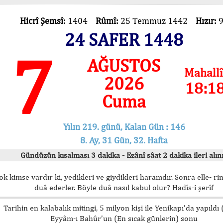
Hicrî Şemsî:
1404
Rûmî:
25 Temmuz 1442
Hızır:
24 SAFER 1448
7
AĞUSTOS
Mahallî
2026
18:1
Cuma
Yılın 219. günü, Kalan Gün : 146
8. Ay, 31 Gün, 32. Hafta
Gündüzün kısalması 3 dakika - Ezânî sâat 2 dakika ileri alını
ok kimse vardır ki, yedikleri ve giydikleri haramdır. Sonra elle- rin
duâ ederler. Böyle duâ nasıl kabul olur? Hadîs-i şerîf
Tarihin en kalabalık mitingi, 5 milyon kişi ile Yenikapı’da yapıldı
Eyyâm-ı Bahûr’un (En sıcak günlerin) sonu