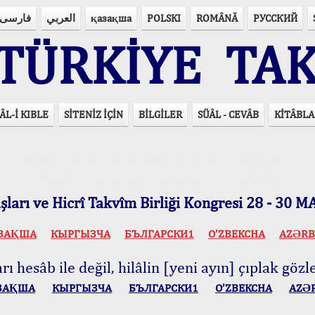
فارسی
العربي
қазақша
POLSKI
ROMÂNĂ
РУССКИЙ
ÜRKİYE TAK
ÂL-İ KIBLE
SİTENİZ İÇİN
BİLGİLER
SÜÂL - CEVÂB
KİTÂBLA
15 Lisânda Namaz Vakitleri
İmsâk Vakti Hakkında Mühim Açıklama !..
Vakitlerimiz Son Teknoloji Hesâbıdır
ları ve Hicrî Takvîm Birliği Kongresi 28 - 30
ЗАҚША
КЫPГЫЗЧA
БЪЛГАРСКИ1
O’ZBEKCHA
AZӘRB
ı hesâb ile değil, hilâlin [yeni ayın] çıplak gözle
ЗАҚША
КЫPГЫЗЧA
БЪЛГАРСКИ1
O’ZBEKCHA
AZӘ