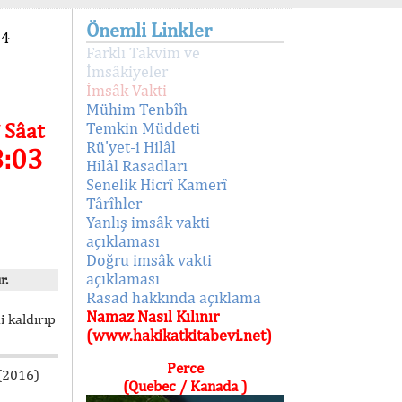
Önemli Linkler
94
Farklı Takvim ve
İmsâkiyeler
İmsâk Vakti
Mühim Tenbîh
 Sâat
Temkin Müddeti
Rü'yet-i Hilâl
8:03
Hilâl Rasadları
Senelik Hicrî Kamerî
Târîhler
Yanlış imsâk vakti
açıklaması
Doğru imsâk vakti
açıklaması
r.
Rasad hakkında açıklama
Namaz Nasıl Kılınır
i kaldırıp
(www.hakikatkitabevi.net)
Perce
 (2016)
(Quebec / Kanada )