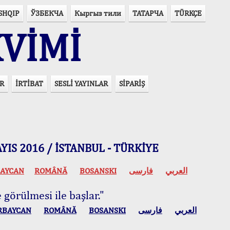
SHQIP
ЎЗБЕКЧА
Кыргыз тили
ТАТАРЧА
TÜRKÇE
VİMİ
R
İRTİBAT
SESLİ YAYINLAR
SİPARİŞ
 MAYIS 2016 / İSTANBUL - TÜRKİYE
AYCAN
ROMÂNĂ
BOSANSKI
فارسی
العربي
 görülmesi ile başlar."
RBAYCAN
ROMÂNĂ
BOSANSKI
فارسی
العربي