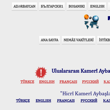
AZӘRBAYCAN
БЪЛГАРСКИ1
BOSANSKI
ENGLISH
T
ANA SAYFA
NEMÂZ VAKİTLERİ
İSTİKB
Uluslararası Kamerî Aybaş
TÜRKÇE
ENGLISH
FRANÇAIS
РУССКИЙ
ҚА
"Hicrî Kamerî Aybaşlar
TÜRKÇE
ENGLISH
FRANÇAIS
РУССКИЙ
ҚА