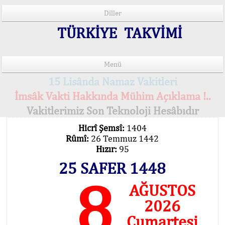
Diller
TÜRKİYE TAKVİMİ
Menü
15 Lisânda Namaz Vakitleri
İmsâk Vakti Hakkında Mühim Açıklama !..
Vakitlerimiz Son Teknoloji Hesâbıdır
Hicrî Şemsî:
1404
Rûmî:
26 Temmuz 1442
Hızır:
95
25 SAFER 1448
8
AĞUSTOS
2026
Cumartesi