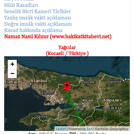
Hilâl Rasadları
Senelik Hicrî Kamerî Târîhler
Yanlış imsâk vakti açıklaması
Doğru imsâk vakti açıklaması
Rasad hakkında açıklama
Namaz Nasıl Kılınır (www.hakikatkitabevi.net)
Yağcılar
(Kocaeli / Türkiye )
+
−
Leaflet
| Powered by
Esri
|
Earthstar Geographics
Arz :
40° 54' Kuzey,
Tûl :
29° 39' Doğu