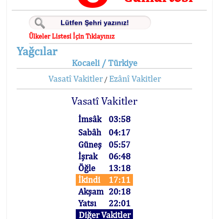
Ülkeler Listesi İçin Tıklayınız
Yağcılar
Kocaeli / Türkiye
Vasatî Vakitler
Ezânî Vakitler
/
Vasatî Vakitler
İmsâk
03:58
Sabâh
04:17
Güneş
05:57
İşrak
06:48
Öğle
13:18
İkindi
17:11
Akşam
20:18
Yatsı
22:01
Diğer Vakitler