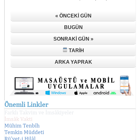
« ÖNCEKI GÜN
BUGÜN
SONRAKI GÜN »
TARIH
ARKA YAPRAK
Önemli Linkler
Farklı Takvim ve İmsâkiyeler
İmsâk Vakti
Mühim Tenbîh
Temkin Müddeti
Rü'yet-i Hilâl