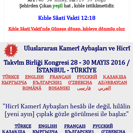
Şehirden Çıkan
yeşil
hat , kıble istikâmetidir.
Kıble Sâati Vakti 12:18
Kıble Sâati Vakti'nde Güneşe dönen, kıbleye dönmüş olur.
Uluslararası Kamerî Aybaşları ve Hicrî
Takvîm Birliği Kongresi 28 - 30 MAYIS 2016 /
İSTANBUL - TÜRKİYE
TÜRKÇE
ENGLISH
FRANÇAIS
РУССКИЙ
ҚАЗАҚША
КЫPГЫЗЧA
БЪЛГАРСКИ1
O’ZBEKCHA
AZӘRBAYCAN
ROMÂNĂ
BOSANSKI
فارسی
العربي
"Hicrî Kamerî Aybaşları hesâb ile değil, hilâlin
[yeni ayın] çıplak gözle görülmesi ile başlar."
TÜRKÇE
ENGLISH
FRANÇAIS
РУССКИЙ
ҚАЗАҚША
КЫPГЫЗЧA
БЪЛГАРСКИ1
O’ZBEKCHA