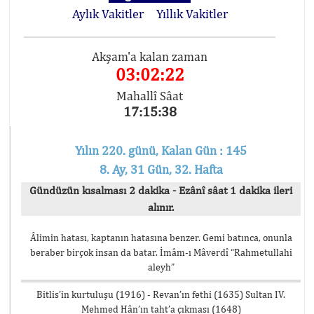
Aylık Vakitler
Yıllık Vakitler
Akşam'a kalan zaman
03:02:22
Mahallî Sâat
17:15:38
Yılın 220. günü, Kalan Gün : 145
8. Ay, 31 Gün, 32. Hafta
Gündüzün kısalması 2 dakika - Ezânî sâat 1 dakika ileri
alınır.
Âlimin hatası, kaptanın hatasına benzer. Gemi batınca, onunla
beraber birçok insan da batar. İmâm-ı Mâverdî “Rahmetullahi
aleyh”
Bitlis’in kurtuluşu (1916) - Revan’ın fethi (1635) Sultan IV.
Mehmed Hân’ın taht’a çıkması (1648)