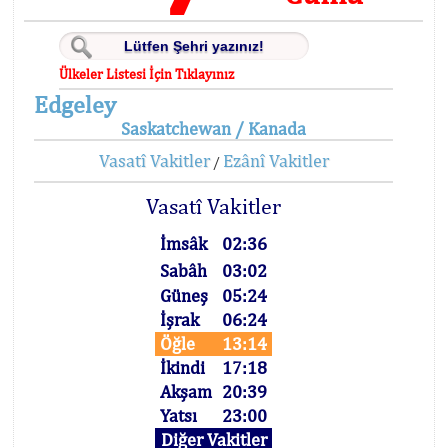
Ülkeler Listesi İçin Tıklayınız
Edgeley
Saskatchewan / Kanada
Vasatî Vakitler
Ezânî Vakitler
/
Vasatî Vakitler
İmsâk
02:36
Sabâh
03:02
Güneş
05:24
İşrak
06:24
Öğle
13:14
İkindi
17:18
Akşam
20:39
Yatsı
23:00
Diğer Vakitler