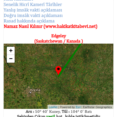
Senelik Hicrî Kamerî Târîhler
Yanlış imsâk vakti açıklaması
Doğru imsâk vakti açıklaması
Rasad hakkında açıklama
Namaz Nasıl Kılınır (www.hakikatkitabevi.net)
Edgeley
(Saskatchewan / Kanada )
+
−
Leaflet
| Powered by
Esri
|
Earthstar Geographics
Arz :
50° 40' Kuzey,
Tûl :
104° 0' Batı
Şehirden Çıkan
yeşil
hat , kıble istikâmetidir.