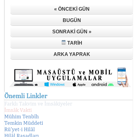
« ÖNCEKI GÜN
BUGÜN
SONRAKI GÜN »
TARIH
ARKA YAPRAK
Önemli Linkler
Farklı Takvim ve İmsâkiyeler
İmsâk Vakti
Mühim Tenbîh
Temkin Müddeti
Rü'yet-i Hilâl
Hilâl Rasadları