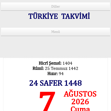
Diller
TÜRKİYE TAKVİMİ
Menü
15 Lisânda Namaz Vakitleri
İmsâk Vakti Hakkında Mühim Açıklama !..
Vakitlerimiz Son Teknoloji Hesâbıdır
Hicrî Şemsî:
1404
Rûmî:
25 Temmuz 1442
Hızır:
94
24 SAFER 1448
7
AĞUSTOS
2026
Cuma