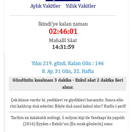
Aylık Vakitler
Yıllık Vakitler
İkindi'ye kalan zaman
02:46:01
Mahallî Sâat
14:31:59
Yılın 219. günü, Kalan Gün : 146
8. Ay, 31 Gün, 32. Hafta
Gündüzün kısalması 3 dakika - Ezânî sâat 2 dakika ileri
alınır.
Çok kimse vardır ki, yedikleri ve giydikleri haramdır. Sonra elle-
rini kaldırıp duâ ederler. Böyle duâ nasıl kabul olur? Hadîs-i şerîf
Tarihin en kalabalık mitingi, 5 milyon kişi ile Yenikapı’da yapıldı
(2016) Eyyâm-ı Bahûr’un (En sıcak günlerin) sonu