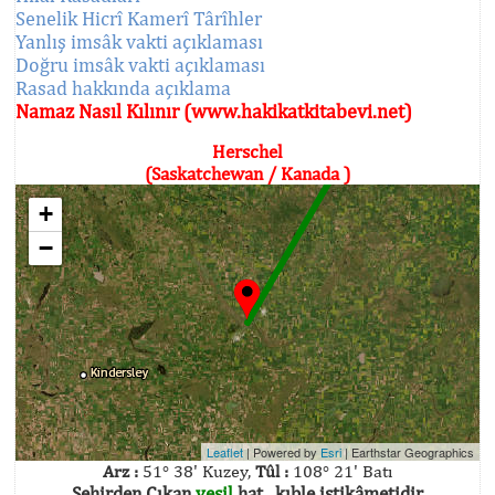
Senelik Hicrî Kamerî Târîhler
Yanlış imsâk vakti açıklaması
Doğru imsâk vakti açıklaması
Rasad hakkında açıklama
Namaz Nasıl Kılınır (www.hakikatkitabevi.net)
Herschel
(Saskatchewan / Kanada )
+
−
Leaflet
| Powered by
Esri
|
Earthstar Geographics
Arz :
51° 38' Kuzey,
Tûl :
108° 21' Batı
Şehirden Çıkan
yeşil
hat , kıble istikâmetidir.