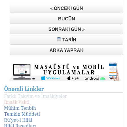
« ÖNCEKI GÜN
BUGÜN
SONRAKI GÜN »
TARIH
ARKA YAPRAK
Önemli Linkler
Farklı Takvim ve İmsâkiyeler
İmsâk Vakti
Mühim Tenbîh
Temkin Müddeti
Rü'yet-i Hilâl
Hilâl Rasadları