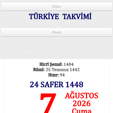
Diller
TÜRKİYE TAKVİMİ
Menü
15 Lisânda Namaz Vakitleri
İmsâk Vakti Hakkında Mühim Açıklama !..
Vakitlerimiz Son Teknoloji Hesâbıdır
Hicrî Şemsî:
1404
Rûmî:
25 Temmuz 1442
Hızır:
94
24 SAFER 1448
7
AĞUSTOS
2026
Cuma