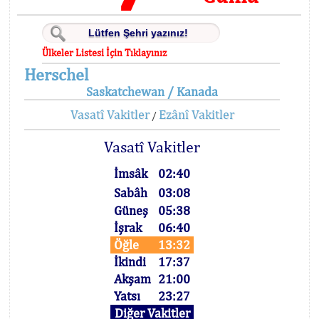
Ülkeler Listesi İçin Tıklayınız
Herschel
Saskatchewan / Kanada
Vasatî Vakitler
Ezânî Vakitler
/
Vasatî Vakitler
İmsâk
02:40
Sabâh
03:08
Güneş
05:38
İşrak
06:40
Öğle
13:32
İkindi
17:37
Akşam
21:00
Yatsı
23:27
Diğer Vakitler