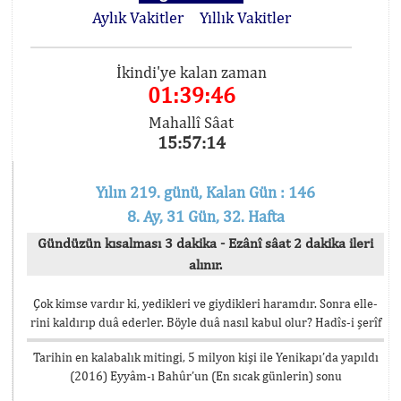
Aylık Vakitler
Yıllık Vakitler
İkindi'ye kalan zaman
01:39:46
Mahallî Sâat
15:57:14
Yılın 219. günü, Kalan Gün : 146
8. Ay, 31 Gün, 32. Hafta
Gündüzün kısalması 3 dakika - Ezânî sâat 2 dakika ileri
alınır.
Çok kimse vardır ki, yedikleri ve giydikleri haramdır. Sonra elle-
rini kaldırıp duâ ederler. Böyle duâ nasıl kabul olur? Hadîs-i şerîf
Tarihin en kalabalık mitingi, 5 milyon kişi ile Yenikapı’da yapıldı
(2016) Eyyâm-ı Bahûr’un (En sıcak günlerin) sonu