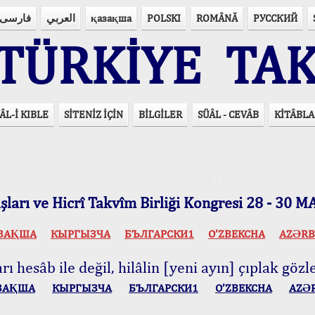
فارسی
العربي
қазақша
POLSKI
ROMÂNĂ
РУССКИЙ
ÜRKİYE TAK
ÂL-İ KIBLE
SİTENİZ İÇİN
BİLGİLER
SÜÂL - CEVÂB
KİTÂBLA
15 Lisânda Namaz Vakitleri
İmsâk Vakti Hakkında Mühim Açıklama !..
Vakitlerimiz Son Teknoloji Hesâbıdır
ları ve Hicrî Takvîm Birliği Kongresi 28 - 30
ЗАҚША
КЫPГЫЗЧA
БЪЛГАРСКИ1
O’ZBEKCHA
AZӘRB
ı hesâb ile değil, hilâlin [yeni ayın] çıplak gözle
ЗАҚША
КЫPГЫЗЧA
БЪЛГАРСКИ1
O’ZBEKCHA
AZӘ