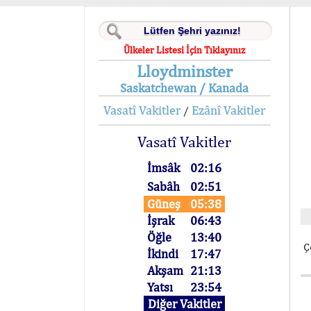
Ülkeler Listesi İçin Tıklayınız
Lloydminster
Saskatchewan / Kanada
Vasatî Vakitler
Ezânî Vakitler
/
Vasatî Vakitler
İmsâk
02:16
Sabâh
02:51
Güneş
05:38
İşrak
06:43
Öğle
13:40
Ç
İkindi
17:47
Akşam
21:13
Yatsı
23:54
Diğer Vakitler