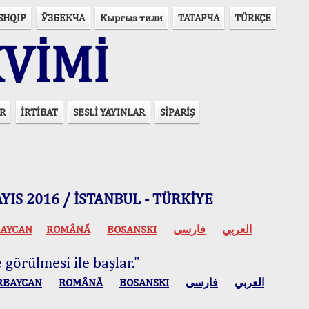
SHQIP
ЎЗБЕКЧА
Кыргыз тили
ТАТАРЧА
TÜRKÇE
VİMİ
R
İRTİBAT
SESLİ YAYINLAR
SİPARİŞ
 MAYIS 2016 / İSTANBUL - TÜRKİYE
AYCAN
ROMÂNĂ
BOSANSKI
فارسی
العربي
 görülmesi ile başlar."
RBAYCAN
ROMÂNĂ
BOSANSKI
فارسی
العربي