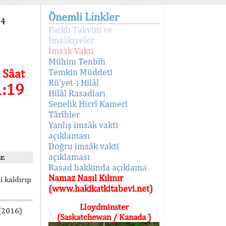
Önemli Linkler
94
Farklı Takvim ve
İmsâkiyeler
İmsâk Vakti
Mühim Tenbîh
 Sâat
Temkin Müddeti
Rü'yet-i Hilâl
1:19
Hilâl Rasadları
Senelik Hicrî Kamerî
Târîhler
Yanlış imsâk vakti
açıklaması
Doğru imsâk vakti
açıklaması
r.
Rasad hakkında açıklama
Namaz Nasıl Kılınır
i kaldırıp
(www.hakikatkitabevi.net)
Lloydminster
 (2016)
(Saskatchewan / Kanada )