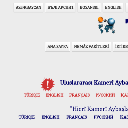
AZӘRBAYCAN
БЪЛГАРСКИ1
BOSANSKI
ENGLISH
T
ANA SAYFA
NEMÂZ VAKİTLERİ
İSTİKB
Uluslararası Kamerî Aybaş
TÜRKÇE
ENGLISH
FRANÇAIS
РУССКИЙ
ҚА
"Hicrî Kamerî Aybaşlar
TÜRKÇE
ENGLISH
FRANÇAIS
РУССКИЙ
ҚА