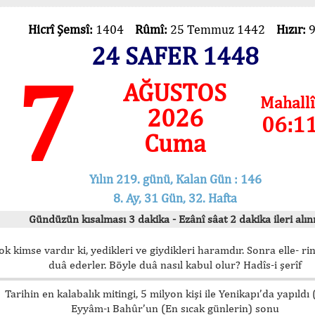
Hicrî Şemsî:
1404
Rûmî:
25 Temmuz 1442
Hızır:
24 SAFER 1448
7
AĞUSTOS
Mahallî
2026
06:1
Cuma
Yılın 219. günü, Kalan Gün : 146
8. Ay, 31 Gün, 32. Hafta
Gündüzün kısalması 3 dakika - Ezânî sâat 2 dakika ileri alını
ok kimse vardır ki, yedikleri ve giydikleri haramdır. Sonra elle- rin
duâ ederler. Böyle duâ nasıl kabul olur? Hadîs-i şerîf
Tarihin en kalabalık mitingi, 5 milyon kişi ile Yenikapı’da yapıldı
Eyyâm-ı Bahûr’un (En sıcak günlerin) sonu