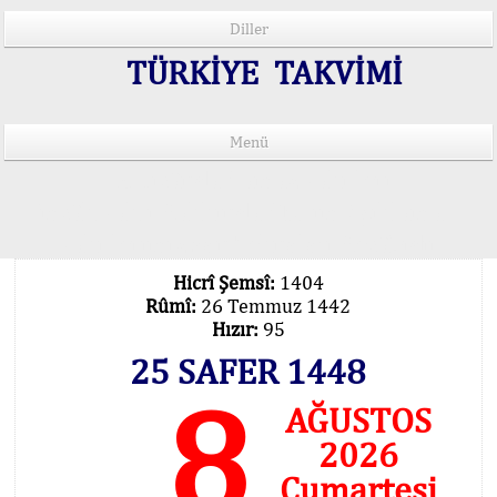
Diller
TÜRKİYE TAKVİMİ
Menü
15 Lisânda Namaz Vakitleri
İmsâk Vakti Hakkında Mühim Açıklama !..
Vakitlerimiz Son Teknoloji Hesâbıdır
Hicrî Şemsî:
1404
Rûmî:
26 Temmuz 1442
Hızır:
95
25 SAFER 1448
8
AĞUSTOS
2026
Cumartesi