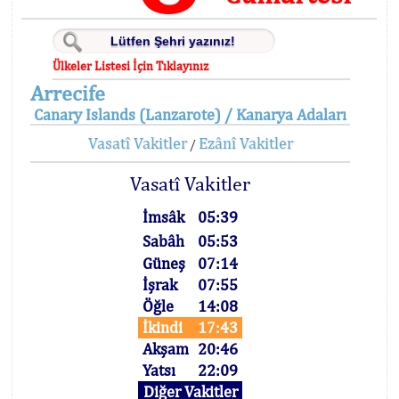
Ülkeler Listesi İçin Tıklayınız
Arrecife
Canary Islands (Lanzarote) / Kanarya Adaları
Vasatî Vakitler
Ezânî Vakitler
/
Vasatî Vakitler
İmsâk
05:39
Sabâh
05:53
Güneş
07:14
İşrak
07:55
Öğle
14:08
İkindi
17:43
Akşam
20:46
Yatsı
22:09
Diğer Vakitler