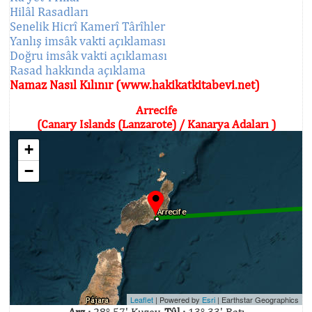
Hilâl Rasadları
Senelik Hicrî Kamerî Târîhler
Yanlış imsâk vakti açıklaması
Doğru imsâk vakti açıklaması
Rasad hakkında açıklama
Namaz Nasıl Kılınır (www.hakikatkitabevi.net)
Arrecife
(Canary Islands (Lanzarote) / Kanarya Adaları )
+
−
Leaflet
| Powered by
Esri
|
Earthstar Geographics
Arz :
28° 57' Kuzey,
Tûl :
13° 33' Batı