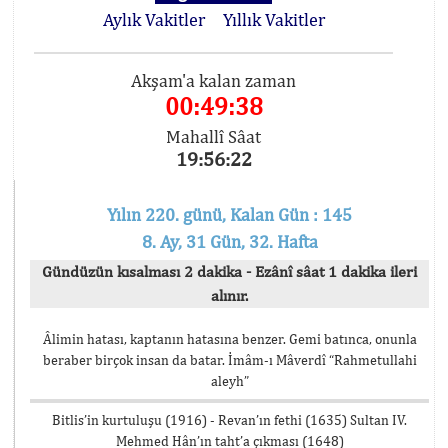
Aylık Vakitler
Yıllık Vakitler
Akşam'a kalan zaman
00:49:38
Mahallî Sâat
19:56:22
Yılın 220. günü, Kalan Gün : 145
8. Ay, 31 Gün, 32. Hafta
Gündüzün kısalması 2 dakika - Ezânî sâat 1 dakika ileri
alınır.
Âlimin hatası, kaptanın hatasına benzer. Gemi batınca, onunla
beraber birçok insan da batar. İmâm-ı Mâverdî “Rahmetullahi
aleyh”
Bitlis’in kurtuluşu (1916) - Revan’ın fethi (1635) Sultan IV.
Mehmed Hân’ın taht’a çıkması (1648)