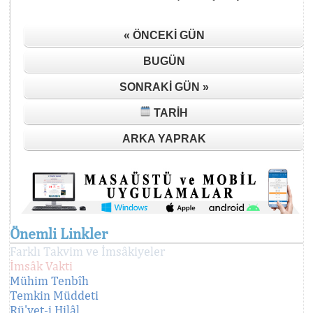
« ÖNCEKI GÜN
BUGÜN
SONRAKI GÜN »
TARIH
ARKA YAPRAK
Önemli Linkler
Farklı Takvim ve İmsâkiyeler
İmsâk Vakti
Mühim Tenbîh
Temkin Müddeti
Rü'yet-i Hilâl