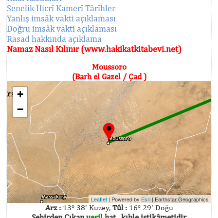
Senelik Hicrî Kamerî Târîhler
Yanlış imsâk vakti açıklaması
Doğru imsâk vakti açıklaması
Rasad hakkında açıklama
Namaz Nasıl Kılınır (www.hakikatkitabevi.net)
Moussoro
(Barh el Gazel / Çad )
+
−
Leaflet
| Powered by
Esri
|
Earthstar Geographics
Arz :
13° 38' Kuzey,
Tûl :
16° 29' Doğu
Şehirden Çıkan
yeşil
hat , kıble istikâmetidir.