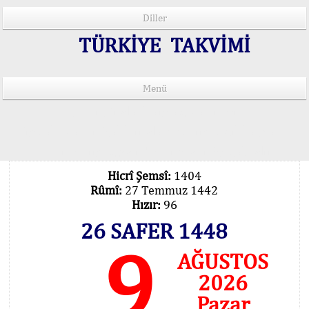
Diller
TÜRKİYE TAKVİMİ
Menü
15 Lisânda Namaz Vakitleri
İmsâk Vakti Hakkında Mühim Açıklama !..
Vakitlerimiz Son Teknoloji Hesâbıdır
Hicrî Şemsî:
1404
Rûmî:
27 Temmuz 1442
Hızır:
96
26 SAFER 1448
9
AĞUSTOS
2026
Pazar