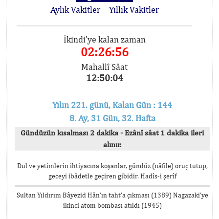
Aylık Vakitler
Yıllık Vakitler
İkindi'ye kalan zaman
02:26:56
Mahallî Sâat
12:50:04
Yılın 221. günü, Kalan Gün : 144
8. Ay, 31 Gün, 32. Hafta
Gündüzün kısalması 2 dakika - Ezânî sâat 1 dakika ileri
alınır.
Dul ve yetimlerin ihtiyacına koşanlar, gündüz (nâfile) oruç tutup,
geceyi ibâdetle geçiren gibidir. Hadîs-i şerîf
Sultan Yıldırım Bâyezid Hân’ın taht’a çıkması (1389) Nagazaki’ye
ikinci atom bombası atıldı (1945)