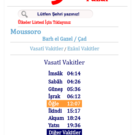
Ülkeler Listesi İçin Tıklayınız
Moussoro
Barh el Gazel / Çad
Vasatî Vakitler
Ezânî Vakitler
/
Vasatî Vakitler
İmsâk
04:14
Sabâh
04:26
Güneş
05:36
İşrak
06:12
Öğle
12:07
İkindi
15:17
Akşam
18:24
Yatsı
19:36
Diğer Vakitler