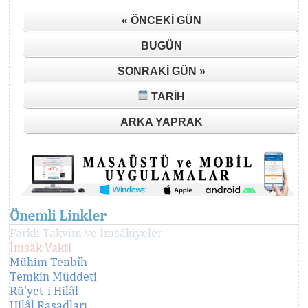
« ÖNCEKI GÜN
BUGÜN
SONRAKI GÜN »
TARIH
ARKA YAPRAK
Önemli Linkler
Farklı Takvim ve İmsâkiyeler
İmsâk Vakti
Mühim Tenbîh
Temkin Müddeti
Rü'yet-i Hilâl
Hilâl Rasadları